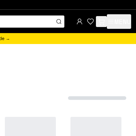
MENU
items in cart, view 
ede →