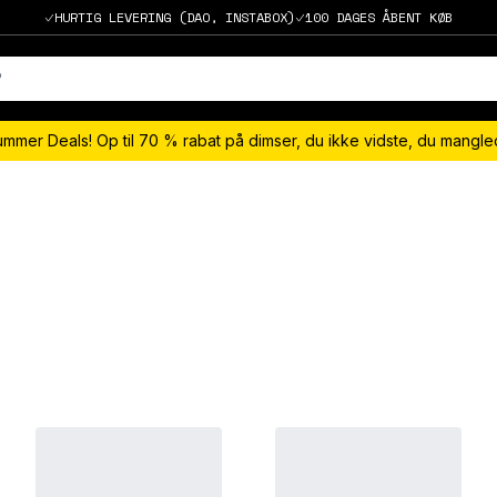
HURTIG LEVERING (DAO, INSTABOX)
100 DAGES ÅBENT KØB
ummer Deals! Op til 70 % rabat på dimser, du ikke vidste, du mangl