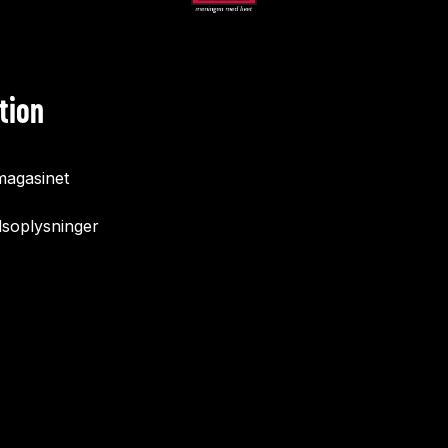
tion
agasinet
soplysninger