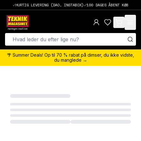
HURTIG LEVERING (DAO, INSTABOX)
100 DAGES ÅBENT KØB
items in cart,
🌴 Summer Deals! Op til 70 % rabat på dimser, du ikke vidste,
du manglede →