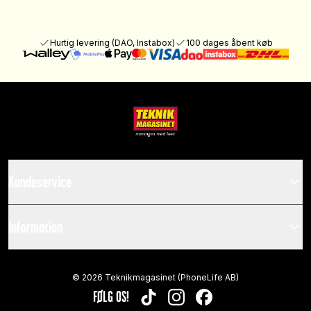
Hurtig levering (DAO, Instabox)
100 dages åbent køb
Kundeservice
Information
©
2026
Teknikmagasinet (PhoneLife AB)
FØLG OS!
TIKTOK
INSTAGRAM
FACEBOOK