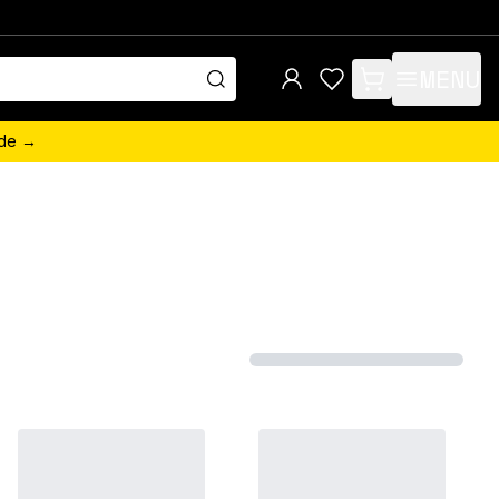
MENU
items in cart, view 
ede →