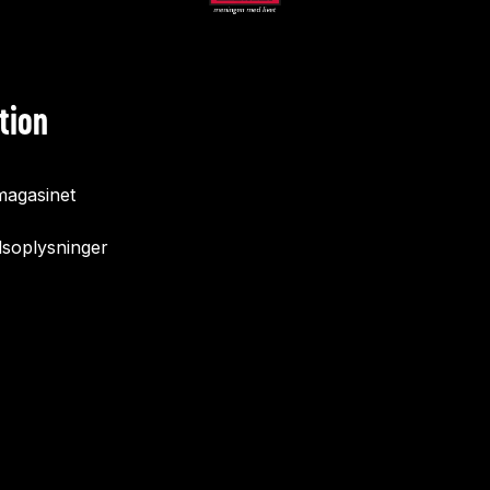
tion
agasinet
soplysninger