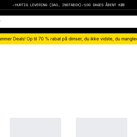
HURTIG LEVERING (DAO, INSTABOX)
100 DAGES ÅBENT KØB
ummer Deals! Op til 70 % rabat på dimser, du ikke vidste, du mangl