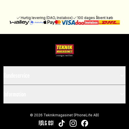
Hurtig levering (DAO, Instabox)
100 dages åbent køb
Kundeservice
Information
©
2026
Teknikmagasinet (PhoneLife AB)
FØLG OS!
TIKTOK
INSTAGRAM
FACEBOOK