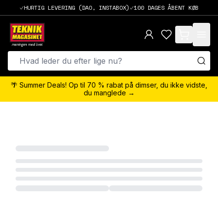
HURTIG LEVERING (DAO, INSTABOX)
100 DAGES ÅBENT KØB
items in cart,
🌴 Summer Deals! Op til 70 % rabat på dimser, du ikke vidste,
du manglede →