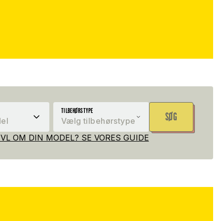
TILBEHØRSTYPE
SØG
el
Vælg tilbehørstype
VIVL OM DIN MODEL? SE VORES GUIDE