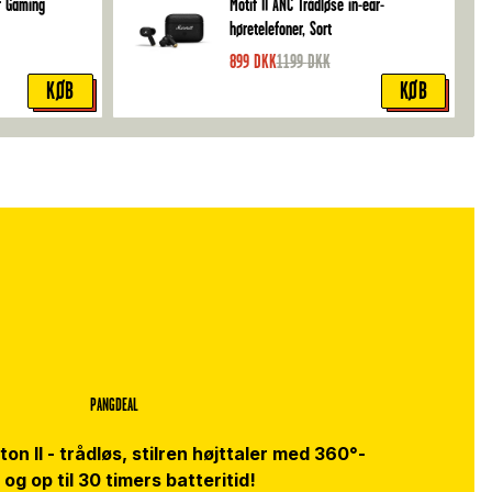
r Gaming
Motif II ANC Trådløse in-ear-
høretelefoner, Sort
899
DKK
1199
DKK
KØB
KØB
PANGDEAL
n II - trådløs, stilren højttaler med 360°-
 og op til 30 timers batteritid!