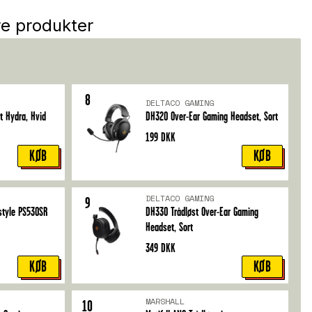
re produkter
8
DELTACO GAMING
t Hydra, Hvid
DH320 Over-Ear Gaming Headset, Sort
199
DKK
KØB
KØB
DELTACO GAMING
9
estyle PS530SR
DH330 Trådløst Over-Ear Gaming
Headset, Sort
349
DKK
KØB
KØB
MARSHALL
10