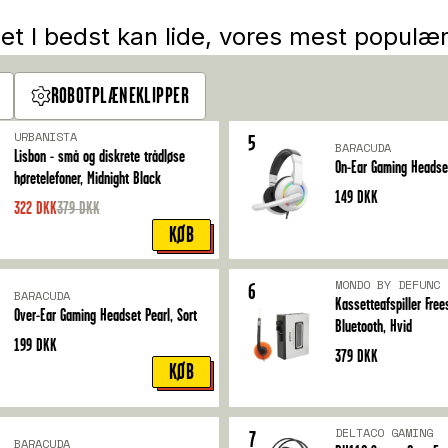
det I bedst kan lide, vores mest populæ
ROBOTPLÆNEKLIPPER
URBANISTA
5
BARACUDA
Lisbon - små og diskrete trådløse
On-Ear Gaming Headse
høretelefoner, Midnight Black
149
DKK
322
DKK
379
DKK
KØB
MONDO BY DEFUNC
6
BARACUDA
Kassetteafspiller Fre
Over-Ear Gaming Headset Pearl, Sort
Bluetooth, Hvid
199
DKK
379
DKK
KØB
DELTACO GAMING
7
BARACUDA