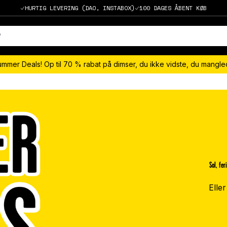
HURTIG LEVERING (DAO, INSTABOX)
100 DAGES ÅBENT KØB
ummer Deals! Op til 70 % rabat på dimser, du ikke vidste, du mangl
Sol, fe
Eller