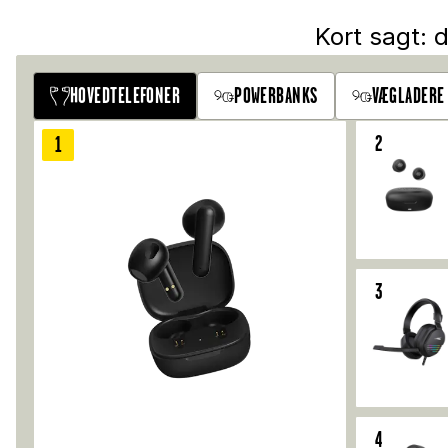
Kort sagt: 
HOVEDTELEFONER
POWERBANKS
VÆGLADERE
2
1
3
4