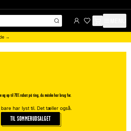
MENU
items in cart, view 
ede →
rie og op til 70% rabat på ting, du måske har brug for.
 bare har lyst til. Det tæller også.
TIL SOMMERUDSALGET