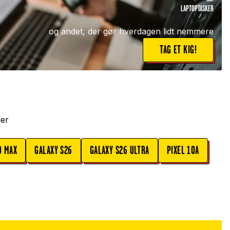
LAPTOPTASKER
og andet, der gør hverdagen lidt nemmere
TAG ET KIG!
ler
O MAX
GALAXY S26
GALAXY S26 ULTRA
PIXEL 10A