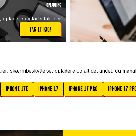
OPLADNING
, opladere og ladestationer
TAG ET KIG!
etuier, skærmbeskyttelse, opladere og alt det andet, du mang
IPHONE 17E
IPHONE 17
IPHONE 17 PRO
IPHONE 17 PR