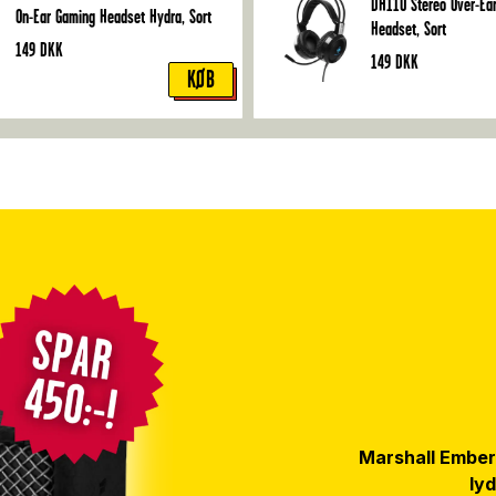
DH110 Stereo Over-Ea
On-Ear Gaming Headset Hydra, Sort
Headset, Sort
149
DKK
149
DKK
KØB
Marshall Emberto
lyd