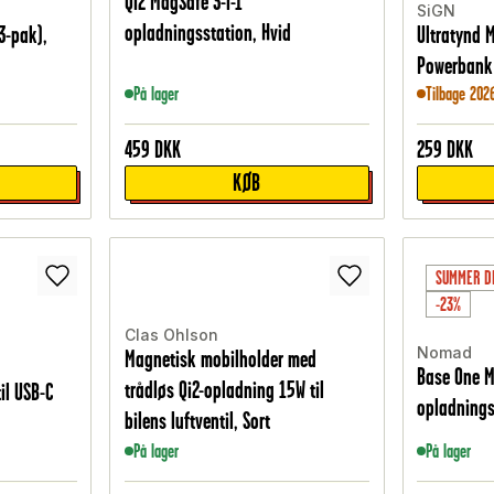
Qi2 MagSafe 3-i-1
SiGN
opladningsstation, Hvid
(3-pak),
Ultratynd 
Powerbank
På lager
Tilbage 202
459
DKK
259
DKK
KØB
SUMMER D
-23%
Clas Ohlson
Nomad
Magnetisk mobilholder med
Base One M
trådløs Qi2-opladning 15W til
il USB-C
opladningss
bilens luftventil, Sort
På lager
På lager