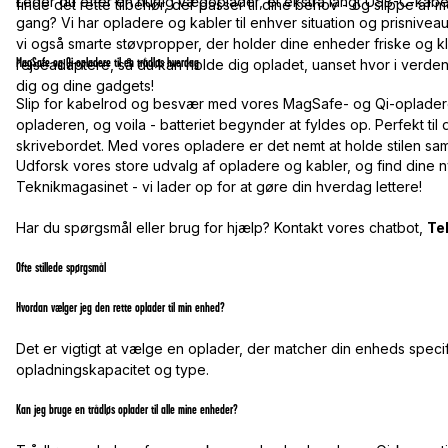
Leder du efter en hurtig vægoplader, et ekstra langt USB-C-kabel 
finde det rette tilbehør, der passer til dine behov - og slippe af m
gang? Vi har opladere og kabler til enhver situation og prisniveau.
vi også smarte støvpropper, der holder dine enheder friske og klar 
MagSafe og Qi-opladere til en trådløs hverdag
rejseadaptere, så du kan holde dig opladet, uanset hvor i verden
dig og dine gadgets!
Slip for kabelrod og besvær med vores MagSafe- og Qi-opladere, 
opladeren, og voila - batteriet begynder at fyldes op. Perfekt til 
skrivebordet. Med vores opladere er det nemt at holde stilen sam
Udforsk vores store udvalg af opladere og kabler, og find dine nye 
Teknikmagasinet - vi lader op for at gøre din hverdag lettere!
Har du spørgsmål eller brug for hjælp? Kontakt vores chatbot,
Te
Ofte stillede spørgsmål
Hvordan vælger jeg den rette oplader til min enhed?
Det er vigtigt at vælge en oplader, der matcher din enheds spec
opladningskapacitet og type.
Kan jeg bruge en trådløs oplader til alle mine enheder?