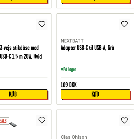
NEXTBATT
3-vejs stikdåse med
Adapter USB-C til USB-A, Grå
 USB-C 1,5 m 20W, Hvid
På lager
109
DKK
KØB
KØB
EALS
Clas Ohlson