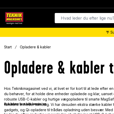
🌴 S
Start
Opladere & kabler
Opladere & kabler t
Hos Teknikmagasinet ved vi, at livet er for kort til at lede efter en 
du behøver, for at holde dine enheder opladede og klar, uanset o
robuste USB-C-kabler og hurtige vægopladere til smarte MagSafe
Alt du behøver for at holde batteriet i top
familiens enheder samtidig. Vi har desuden ekstra stærke kabler til
gadgets, og Qi-opladere til trådløs opladning uden besvær. Med 