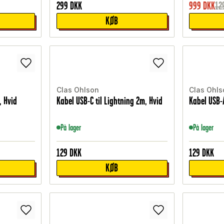
299
DKK
999
DKK
12
KØB
Clas Ohlson
Clas Ohls
, Hvid
Kabel USB-C til Lightning 2m, Hvid
Kabel USB-A
På lager
På lager
129
DKK
129
DKK
KØB