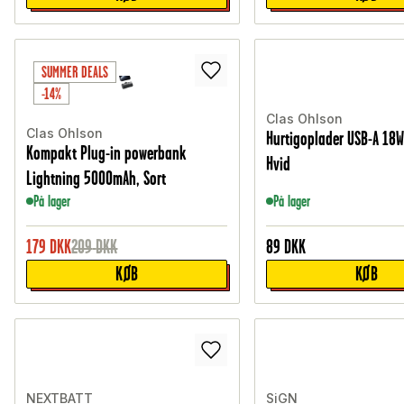
SUMMER DEALS
-14%
Clas Ohlson
Clas Ohlson
Hurtigoplader USB-A 18W
Kompakt Plug-in powerbank
Hvid
Lightning 5000mAh, Sort
På lager
På lager
179
DKK
209
DKK
89
DKK
KØB
KØB
NEXTBATT
SiGN