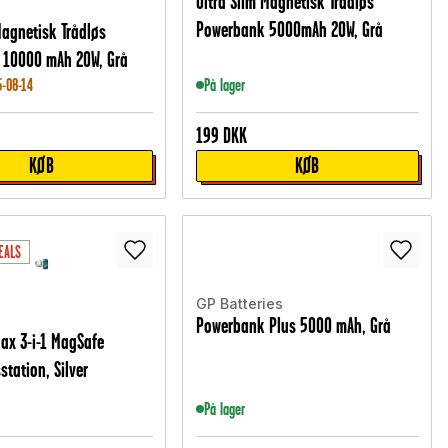
Ultra Slim Magnetisk Trådløs
Powerbank 5000mAh 20W, Grå
Magnetisk Trådløs
 10000 mAh 20W, Grå
6-08-14
På lager
199
DKK
KØB
KØB
EALS
GP Batteries
Powerbank Plus 5000 mAh, Grå
ax 3-i-1 MagSafe
tation, Silver
På lager