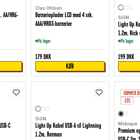
Clas Ohlson
k. AA/HR6-
Batterioplader LCD med 4 stk.
SiGN
AAA/HR03-batterier
Light Up Ka
1.2m, Rick
På lager
På lager
179
DKK
199
DKK
KØB
SUMMER D
-23%
SiGN
Mobique
 USB-C
Light Up Kabel USB-A til Lightning
Premium op
1.2m, Batman
USB-C 2m, 