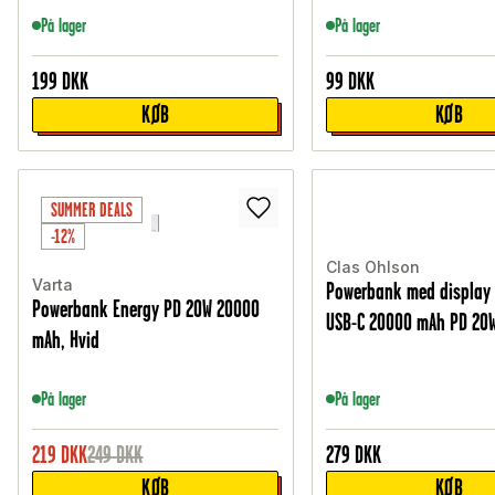
På lager
På lager
199
DKK
99
DKK
KØB
KØB
SUMMER DEALS
-12%
Clas Ohlson
Varta
Powerbank med display 
Powerbank Energy PD 20W 20000
USB-C 20000 mAh PD 20W
mAh, Hvid
På lager
På lager
219
DKK
249
DKK
279
DKK
KØB
KØB