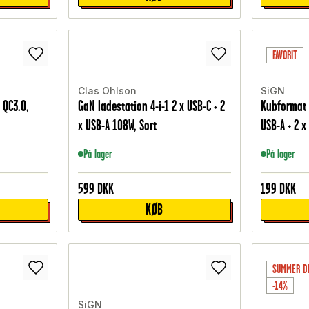
FAVORIT
Clas Ohlson
SiGN
 QC3.0,
GaN ladestation 4-i-1 2 x USB-C + 2
Kubformat 
x USB-A 108W, Sort
USB-A + 2 x
På lager
På lager
599
DKK
199
DKK
KØB
SUMMER D
-14%
SiGN