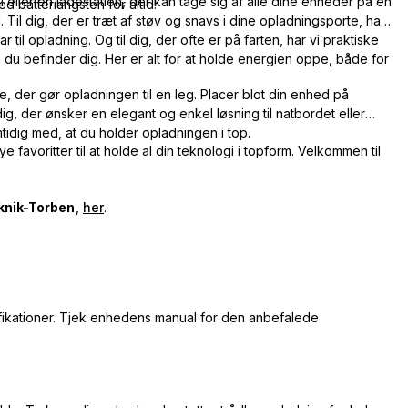
eller en ladestation, der kan tage sig af alle dine enheder på én
ed batteriangsten for altid!
 Til dig, der er træt af støv og snavs i dine opladningsporte, har
til opladning. Og til dig, der ofte er på farten, har vi praktiske
 du befinder dig. Her er alt for at holde energien oppe, både for
der gør opladningen til en leg. Placer blot din enhed på
dig, der ønsker en elegant og enkel løsning til natbordet eller
tidig med, at du holder opladningen i top.
favoritter til at holde al din teknologi i topform. Velkommen til
knik-Torben
,
her
.
ifikationer. Tjek enhedens manual for den anbefalede