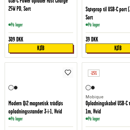
USB-C Power oplader Fast Charge
25W PD, Sort
Støvprop til USB-C port 
Sort
På lager
På lager
309
DKK
39
DKK
KØB
KØB
-15%
Mobique
Modern Qi2 magnetisk trådløs
Opladningskabel USB-C t
opladningsstander 3-i-1, Hvid
1m, Hvid
På lager
På lager