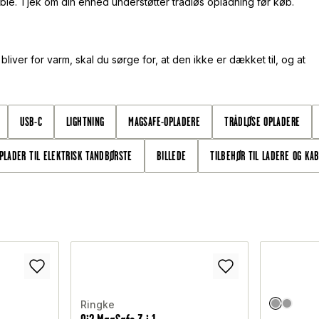
le. Tjek om din enhed understøtter trådløs opladning før køb.
bliver for varm, skal du sørge for, at den ikke er dækket til, og at
USB-C
LIGHTNING
MAGSAFE-OPLADERE
TRÅDLØSE OPLADERE
PLADER TIL ELEKTRISK TANDBØRSTE
BILLEDE
TILBEHØR TIL LADERE OG KA
Ringke