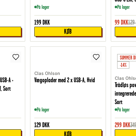
På lager
På lager
199
DKK
99
DKK
129
KØB
SUMMER D
-14%
Clas Ohlson
Clas Ohls
USB-A +
Vægoplader med 2 x USB-A, Hvid
Trådløs p
, Sort
integrered
Sort
På lager
På lager
129
DKK
299
DKK
34
KØB