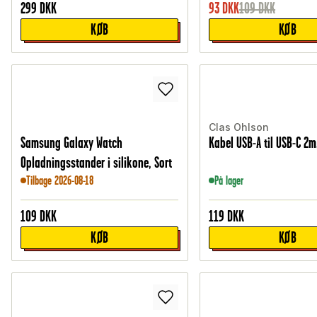
299
DKK
93
DKK
109
DKK
KØB
KØB
Clas Ohlson
Samsung Galaxy Watch
Kabel USB-A til USB-C 2m
Opladningsstander i silikone, Sort
Tilbage 2026-08-18
På lager
109
DKK
119
DKK
KØB
KØB