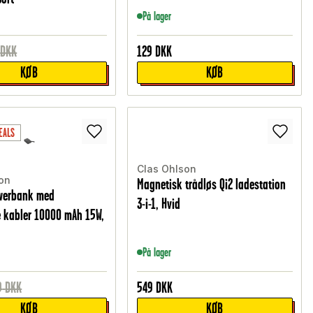
På lager
DKK
129
DKK
KØB
KØB
EALS
Clas Ohlson
on
Magnetisk trådløs Qi2 ladestation
owerbank med
3-i-1, Hvid
e kabler 10000 mAh 15W,
På lager
9
DKK
549
DKK
KØB
KØB