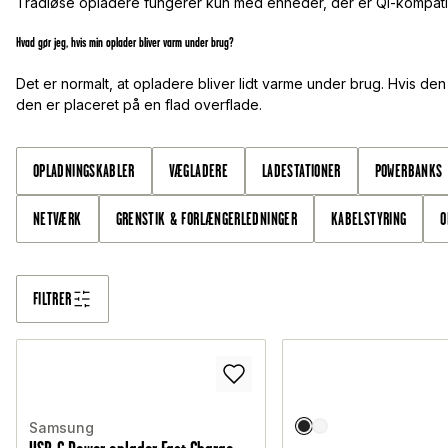
Trådløse opladere fungerer kun med enheder, der er Qi-kompatib
Hvad gør jeg, hvis min oplader bliver varm under brug?
Det er normalt, at opladere bliver lidt varme under brug. Hvis den 
den er placeret på en flad overflade.
OPLADNINGSKABLER
VÆGLADERE
LADESTATIONER
POWERBANKS
NETVÆRK
GRENSTIK & FORLÆNGERLEDNINGER
KABELSTYRING
O
FILTRER
Samsung