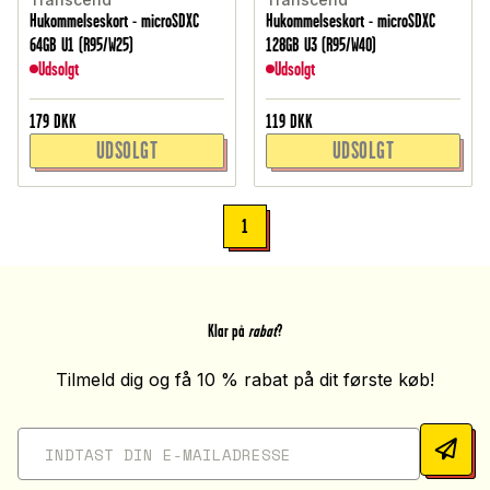
Hukommelseskort - microSDXC
Hukommelseskort - microSDXC
64GB U1 (R95/W25)
128GB U3 (R95/W40)
Udsolgt
Udsolgt
179
DKK
119
DKK
UDSOLGT
UDSOLGT
1
Klar på
rabat
?
Tilmeld dig og få 10 % rabat på dit første køb!