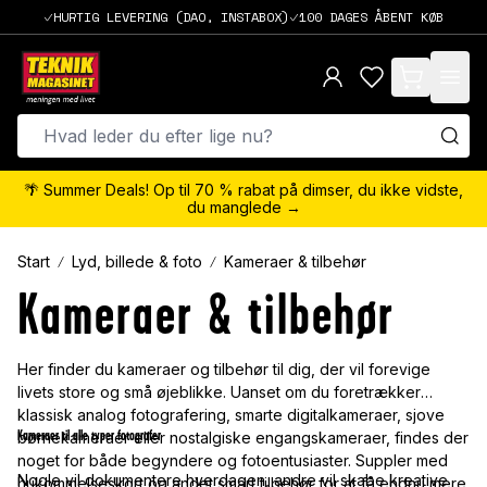
HURTIG LEVERING (DAO, INSTABOX)
100 DAGES ÅBENT KØB
items in cart,
🌴 Summer Deals! Op til 70 % rabat på dimser, du ikke vidste,
du manglede →
Start
Lyd, billede & foto
Kameraer & tilbehør
Kameraer & tilbehør
Her finder du kameraer og tilbehør til dig, der vil forevige
livets store og små øjeblikke. Uanset om du foretrækker
klassisk analog fotografering, smarte digitalkameraer, sjove
Kameraer til alle typer fotografer
børnekameraer eller nostalgiske engangskameraer, findes der
noget for både begyndere og fotoentusiaster. Suppler med
Nogle vil dokumentere hverdagen, andre vil skabe kreative
hukommelseskort og andet smart tilbehør for at få endnu mere