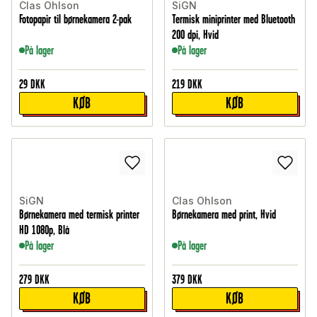
Clas Ohlson
SiGN
Fotopapir til børnekamera 2-pak
Termisk miniprinter med Bluetooth
200 dpi, Hvid
På lager
På lager
29
DKK
219
DKK
KØB
KØB
SiGN
Clas Ohlson
Børnekamera med termisk printer
Børnekamera med print, Hvid
HD 1080p, Blå
På lager
På lager
279
DKK
379
DKK
KØB
KØB