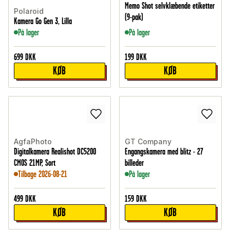
Memo Shot selvklæbende etiketter
Polaroid
(9-pak)
Kamera Go Gen 3, Lilla
På lager
På lager
699
DKK
199
DKK
KØB
KØB
AgfaPhoto
GT Company
Digitalkamera Realishot DC5200
Engangskamera med blitz - 27
CMOS 21MP, Sort
billeder
Tilbage 2026-08-21
På lager
499
DKK
159
DKK
KØB
KØB