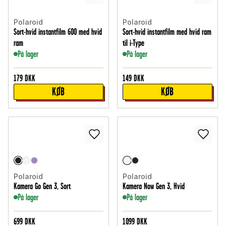
Polaroid
Polaroid
Sort-hvid instantfilm 600 med hvid
Sort-hvid instantfilm med hvid ram
ram
til i-Type
På lager
På lager
179
DKK
149
DKK
KØB
KØB
Polaroid
Polaroid
Kamera Go Gen 3, Sort
Kamera Now Gen 3, Hvid
På lager
På lager
699
DKK
1099
DKK