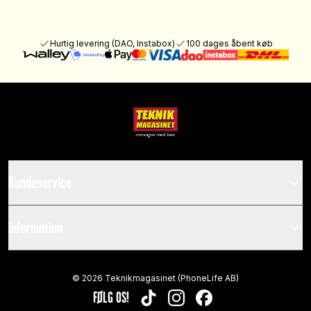
Hurtig levering (DAO, Instabox)
100 dages åbent køb
Kundeservice
Information
©
2026
Teknikmagasinet (PhoneLife AB)
FØLG OS!
TIKTOK
INSTAGRAM
FACEBOOK