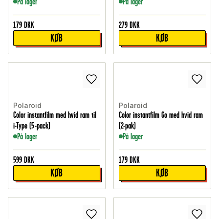
På lager
På lager
179
DKK
279
DKK
KØB
KØB
Polaroid
Polaroid
Color instantfilm med hvid ram til
Color instantfilm Go med hvid ram
i-Type (5-pack)
(2-pak)
På lager
På lager
599
DKK
179
DKK
KØB
KØB