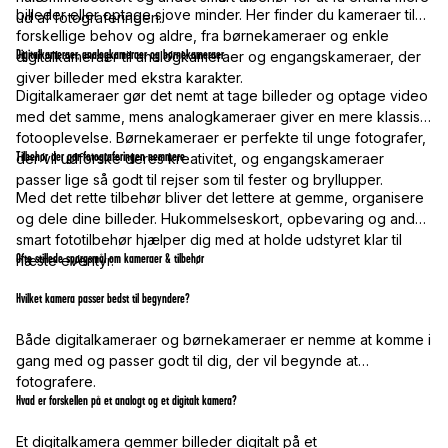
billeder eller optage sjove minder. Her finder du kameraer til
ud af fotograferingen.
forskellige behov og aldre, fra børnekameraer og enkle
Digitalkameraer, analogkameraer og børnekameraer
digitalkameraer til analogkameraer og engangskameraer, der
giver billeder med ekstra karakter.
Digitalkameraer gør det nemt at tage billeder og optage video
med det samme, mens analogkameraer giver en mere klassisk
fotooplevelse. Børnekameraer er perfekte til unge fotografer,
Tilbehør der gør fotograferingen nemmere
der vil udforske deres kreativitet, og engangskameraer
passer lige så godt til rejser som til fester og bryllupper.
Med det rette tilbehør bliver det lettere at gemme, organisere
og dele dine billeder. Hukommelseskort, opbevaring og andet
smart fototilbehør hjælper dig med at holde udstyret klar til
Ofte stillede spørgsmål om kameraer & tilbehør
næste eventyr.
Hvilket kamera passer bedst til begyndere?
Både digitalkameraer og børnekameraer er nemme at komme i
gang med og passer godt til dig, der vil begynde at
fotografere.
Hvad er forskellen på et analogt og et digitalt kamera?
Et digitalkamera gemmer billeder digitalt på et