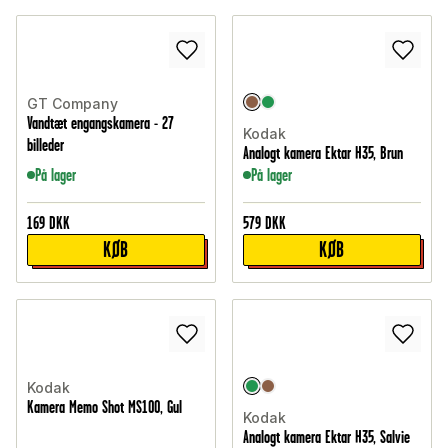
GT Company
Vandtæt engangskamera - 27
Kodak
billeder
Analogt kamera Ektar H35, Brun
På lager
På lager
169
DKK
579
DKK
KØB
KØB
Kodak
Kamera Memo Shot MS100, Gul
Kodak
Analogt kamera Ektar H35, Salvie