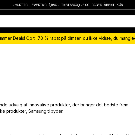
HURTIG LEVERING (DAO, INSTABOX)
100 DAGES ÅBENT KØB
ummer Deals! Op til 70 % rabat på dimser, du ikke vidste, du mangl
nde udvalg af innovative produkter, der bringer det bedste frem
ske produkter, Samsung tilbyder.