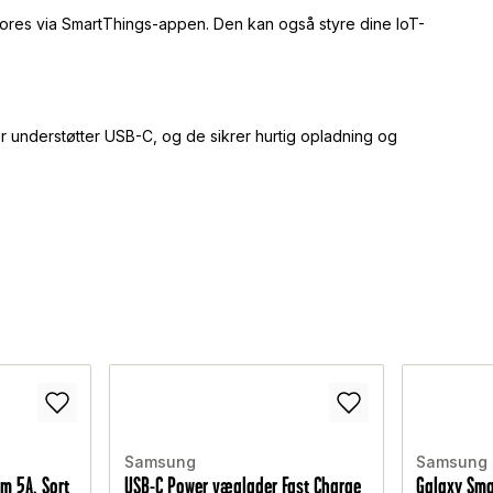
ores via SmartThings-appen. Den kan også styre dine IoT-
 understøtter USB-C, og de sikrer hurtig opladning og
Samsung
Samsung
8m 5A, Sort
USB-C Power væglader Fast Charge
Galaxy Sma