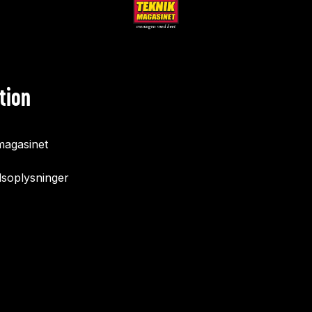
tion
agasinet
soplysninger