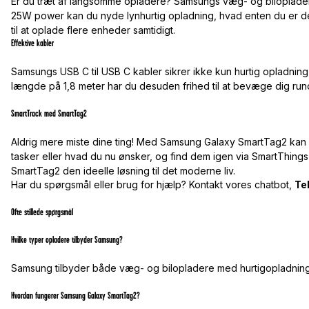
Er du træt af langsomme opladere? Samsungs væg- og bilopladere 
25W power kan du nyde lynhurtig opladning, hvad enten du er der
til at oplade flere enheder samtidigt.
Effektive kabler
Samsungs USB C til USB C kabler sikrer ikke kun hurtig opladning
længde på 1,8 meter har du desuden frihed til at bevæge dig ru
SmartTrack med SmartTag2
Aldrig mere miste dine ting! Med Samsung Galaxy SmartTag2 kan d
tasker eller hvad du nu ønsker, og find dem igen via SmartThing
SmartTag2 den ideelle løsning til det moderne liv.
Har du spørgsmål eller brug for hjælp? Kontakt vores chatbot,
Te
Ofte stillede spørgsmål
Hvilke typer opladere tilbyder Samsung?
Samsung tilbyder både væg- og bilopladere med hurtigopladnings
Hvordan fungerer Samsung Galaxy SmartTag2?