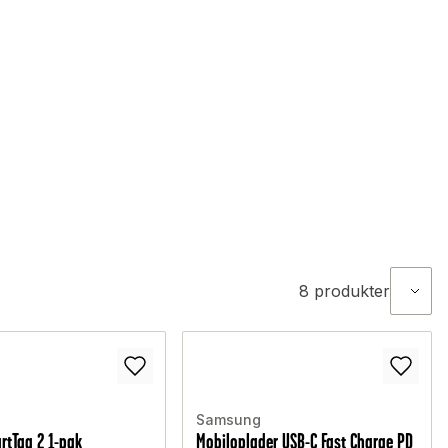
8
produkter
Samsung
rtTag 2 1-pak
Mobiloplader USB-C Fast Charge PD