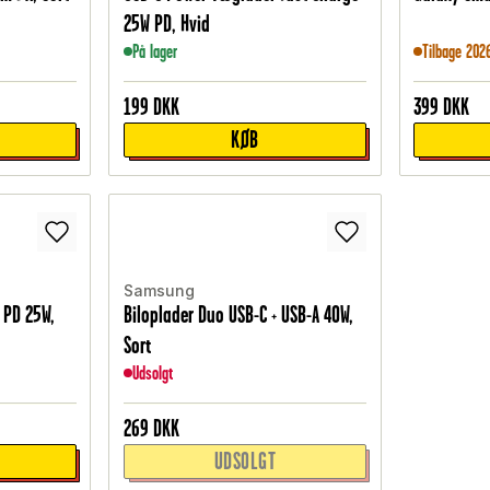
25W PD, Hvid
På lager
Tilbage 202
199
DKK
399
DKK
KØB
Samsung
 PD 25W,
Biloplader Duo USB-C + USB-A 40W,
Sort
Udsolgt
269
DKK
UDSOLGT