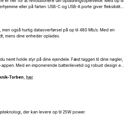
er her for at revolutionere din opladningsoplevelse. Med op til
hjemme eller på farten. USB-C og USB-A porte giver fleksibilitet
, men også hurtig dataoverførsel på op til 480 Mb/s. Med en
ndt, mens dine enheder oplades.
u nemt holde styr på dine ejendele. Fæst taggen til dine nøgler,
s-appen. Med en imponerende batterilevetid og robust design er
knik-Torben
,
her
.
teknologi, der kan levere op til 25W power.