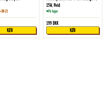
15W, Hvid
6-08-21
På lager
199
DKK
KØB
KØB