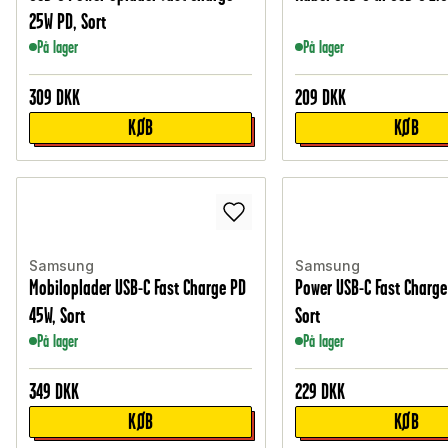
25W PD, Sort
På lager
På lager
309
DKK
209
DKK
KØB
KØB
Samsung
Samsung
Mobiloplader USB-C Fast Charge PD
Power USB-C Fast Charge
45W, Sort
Sort
På lager
På lager
349
DKK
229
DKK
KØB
KØB