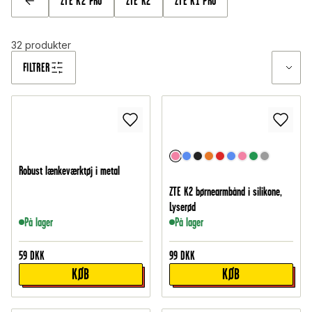
ZTE K2 PRO
ZTE K2
ZTE K1 PRO
TILBAGE
32
produkter
FILTRER
Robust lænkeværktøj i metal
ZTE K2 børnearmbånd i silikone,
Lyserød
På lager
På lager
59
DKK
99
DKK
KØB
KØB