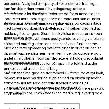
udseende. Vælg mellem sporty silikoneremme til træning,
komfortable nylonremme til hverdagsbrug, stilrene
Beskyttende covers og skærmbeskyttelse
metalremme eller klassiske læderremme for et mere elegant
look. Med flere forskellige farver og materialer kan du nemt
Beskyt dit ZTE-smartwatch mod ridser, stød og daglig slitage
tilpasse uret efter stil, aktivitet og anledning.
med covers og skærmbeskyttelse, som hjælper uret med at
holde sig flot længere. Skærmbeskyttelse reducerer risikoen
Opladere og praktisk tilbehør
for ridser på displayet, mens beskyttende covers giver ekstra
sikkerhed omkring urkassen uden at påvirke funktionerne.
Med den rette oplader og det rette tilbehør bliver brugen af
dit smartwatch endnu nemmere. Her finder du opladere og
andet smart tilbehør, som gør det lettere at holde uret opladet
Tilpas dit smartwatch til din hverdag
derhjemme, på kontoret eller på rejsen. Perfekt til dig, der
ønsker, at uret altid er klar til brug.
Små tilbehør kan gøre en stor forskel. Skift rem for et nyt look,
beskyt uret mod skader og supplér med en ekstra oplader for
større fleksibilitet. Med det rette tilbehør bliver dit ZTE-
Udforsk vores udvalg af remme og tilbehør til ZTE-
smartwatch både flottere, mere komfortabelt og mere praktisk
smartwatches hos Teknikmagasinet. Med hurtig levering og et
i hverdagen.
bredt sortiment er det nemt at finde tilbehør, der passer til
netop dit ur.