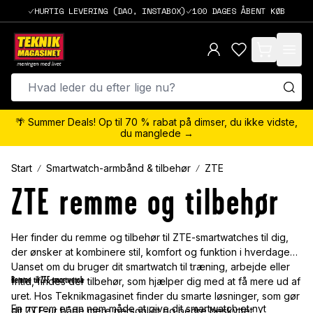
HURTIG LEVERING (DAO, INSTABOX)
100 DAGES ÅBENT KØB
items in cart,
🌴 Summer Deals! Op til 70 % rabat på dimser, du ikke vidste,
du manglede →
Start
Smartwatch-armbånd & tilbehør
ZTE
ZTE remme og tilbehør
Her finder du remme og tilbehør til ZTE-smartwatches til dig,
der ønsker at kombinere stil, komfort og funktion i hverdagen.
Uanset om du bruger dit smartwatch til træning, arbejde eller
Remme til ZTE smartwatch
fritid, findes der tilbehør, som hjælper dig med at få mere ud af
uret. Hos Teknikmagasinet finder du smarte løsninger, som gør
En ny rem er en nem måde at give dit smartwatch et nyt
dit ZTE-ur både mere personligt og bedre beskyttet.