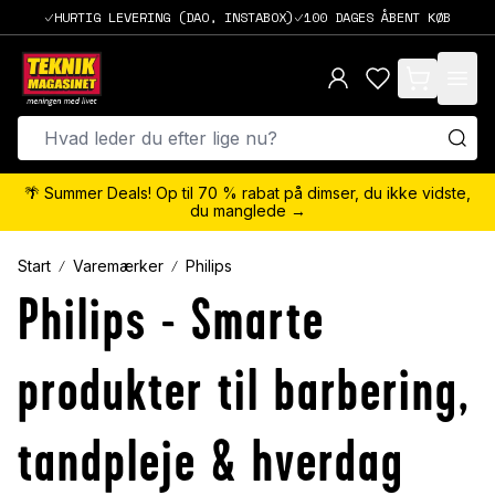
HURTIG LEVERING (DAO, INSTABOX)
100 DAGES ÅBENT KØB
items in cart,
🌴 Summer Deals! Op til 70 % rabat på dimser, du ikke vidste,
du manglede →
Start
Varemærker
Philips
Philips - Smarte
produkter til barbering,
tandpleje & hverdag