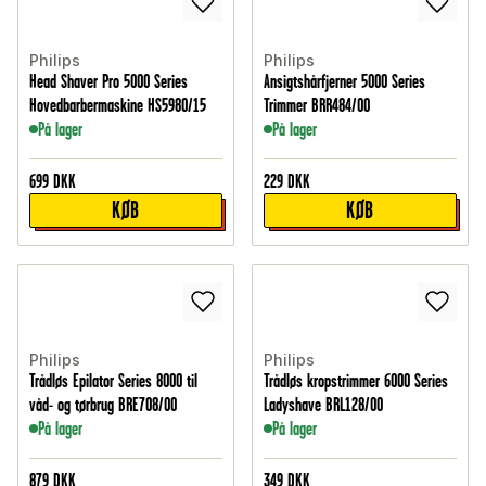
Philips
Philips
Head Shaver Pro 5000 Series
Ansigtshårfjerner 5000 Series
Hovedbarbermaskine HS5980/15
Trimmer BRR484/00
På lager
På lager
699
DKK
229
DKK
KØB
KØB
Philips
Philips
Trådløs Epilator Series 8000 til
Trådløs kropstrimmer 6000 Series
våd- og tørbrug BRE708/00
Ladyshave BRL128/00
På lager
På lager
879
DKK
349
DKK