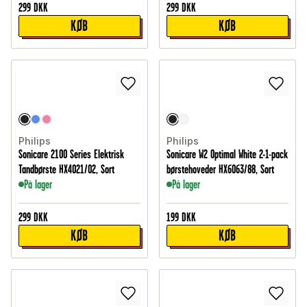
299
DKK
299
DKK
KØB
KØB
Philips
Philips
Sonicare 2100 Series Elektrisk
Sonicare W2 Optimal White 2+1-pack
Tandbørste HX4021/02, Sort
børstehoveder HX6063/88, Sort
På lager
På lager
299
DKK
199
DKK
KØB
KØB