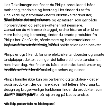
Hos Teknikmagasinet finder du Philips-produkter til både
barbering, tandpleje og hverdag. Her finder du alt fra
OneBlade og barbermaskiner til elektriske tandbørster,
Philips til barbering, trimning og hverdagsrutiner
tandbørstehoveder, trimmere og epilatorer, som gør både
morgenrutinen og selfcare-aftenen lidt nemmere.
Uanset om du vil trimme skægget, ordne frisuren eller få en
mere behagelig barbering, finder du smarte produkter fra
Philips her. OneBlade, hårtrimmere og barbermaskiner er
Elektriske tandbørster og tandbørstehoveder fra Philips
populære favoritter for dig, der vil holde stilen uden besvær.
Philips er også kendt for sine elektriske tandbørster og smarte
tandplejeprodukter, som gør det lettere at holde tænderne
rene hver dag. Her finder du både elektriske tandbørster og
Smarte Philips-produkter til hverdagen
tandbørstehoveder til forskellige behov og rutiner.
Philips handler ikke kun om barbering og tandpleje - det er
også produkter, der gør hverdagen lidt lettere. Med smart
design og brugervenlige funktioner finder du produkter, som
Ofte stillede spørgsmål om Philips
passer både hjemme, på rejsen og på badeværelset.
Hvilke Philips-produkter findes hos Teknikmagasinet?