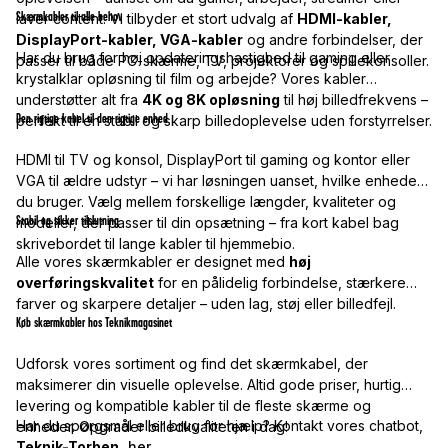
Skærmkabler til alle behov
laver content. Vi tilbyder et stort udvalg af
HDMI-kabler,
DisplayPort-kabler, VGA-kabler
og andre forbindelser, der
Har du brug for høj opdateringshastighed til gaming eller
passer til både PC-skærme, TV, projektorer og spillekonsoller.
krystalklar opløsning til film og arbejde? Vores kabler
understøtter alt fra
4K og 8K opløsning
til høj billedfrekvens –
Den rigtige kabel til den rigtige enhed
perfekt til en stabil og skarp billedoplevelse uden forstyrrelser.
HDMI til TV og konsol, DisplayPort til gaming og kontor eller
VGA til ældre udstyr – vi har løsningen uanset, hvilke enheder
du bruger. Vælg mellem forskellige længder, kvaliteter og
Stabil og sikker tilslutning
modeller, der passer til din opsætning – fra kort kabel bag
skrivebordet til lange kabler til hjemmebio.
Alle vores skærmkabler er designet med
høj
overføringskvalitet
for en pålidelig forbindelse, stærkere
farver og skarpere detaljer – uden lag, støj eller billedfejl.
Køb skærmkabler hos Teknikmagasinet
Udforsk vores sortiment og find det skærmkabel, der
maksimerer din visuelle oplevelse. Altid gode priser, hurtig
levering og kompatible kabler til de fleste skærme og
Har du spørgsmål eller brug for hjælp? Kontakt vores chatbot,
enheder. Opgrader billedkvaliteten i dag!
Teknik-Torben
,
her
.