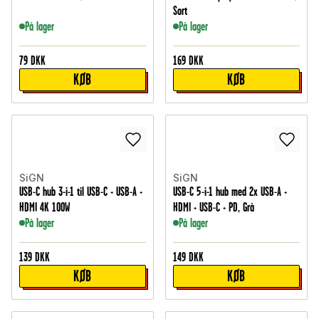
Sort
På lager
På lager
79
DKK
169
DKK
KØB
KØB
SiGN
SiGN
USB-C hub 3-i-1 til USB-C + USB-A +
USB-C 5-i-1 hub med 2x USB-A +
HDMI 4K 100W
HDMI + USB-C + PD, Grå
På lager
På lager
139
DKK
149
DKK
KØB
KØB