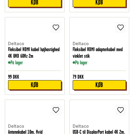
KØB
KØB
Deltaco
Deltaco
Fleksibel HDMI kabel højhastighed
Fleksibel HDMI adapterkabel med
4K UHD 60Hz 2m
vinklet stik
På lager
På lager
99
DKK
79
DKK
KØB
KØB
Deltaco
Deltaco
Antennkabel 10m, Hvid
USB-C til DisplayPort kabel 4K 2m,