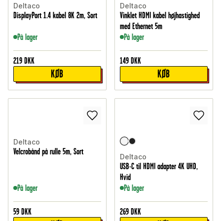
Deltaco
Deltaco
DisplayPort 1.4 kabel 8K 2m, Sort
Vinklet HDMI kabel højhastighed
med Ethernet 5m
På lager
På lager
219
DKK
149
DKK
KØB
KØB
Deltaco
Velcrobånd på rulle 5m, Sort
Deltaco
USB-C til HDMI adapter 4K UHD,
Hvid
På lager
På lager
59
DKK
269
DKK