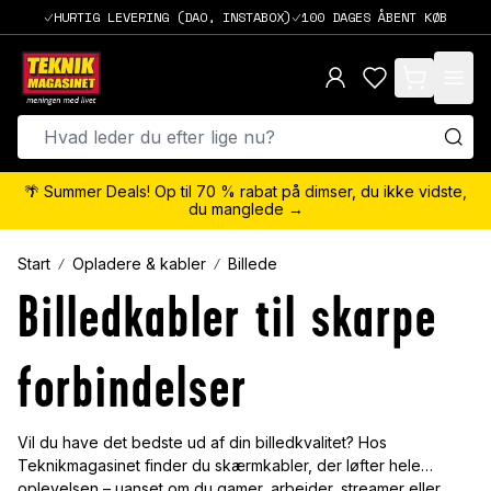
HURTIG LEVERING (DAO, INSTABOX)
100 DAGES ÅBENT KØB
items in cart,
🌴 Summer Deals! Op til 70 % rabat på dimser, du ikke vidste,
du manglede →
Start
Opladere & kabler
Billede
Billedkabler til skarpe
forbindelser
Vil du have det bedste ud af din billedkvalitet? Hos
Teknikmagasinet finder du skærmkabler, der løfter hele
oplevelsen – uanset om du gamer, arbejder, streamer eller