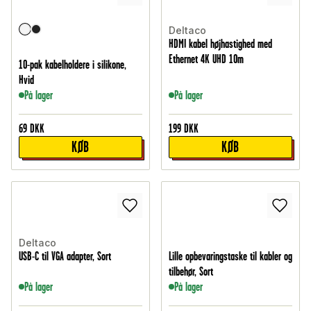
Deltaco
HDMI kabel højhastighed med
Ethernet 4K UHD 10m
10-pak kabelholdere i silikone,
Hvid
På lager
På lager
69
DKK
199
DKK
KØB
KØB
Deltaco
USB-C til VGA adapter, Sort
Lille opbevaringstaske til kabler og
tilbehør, Sort
På lager
På lager