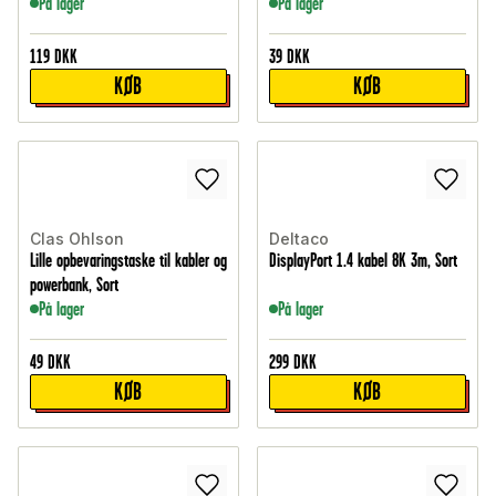
På lager
På lager
119
DKK
39
DKK
KØB
KØB
Clas Ohlson
Deltaco
Lille opbevaringstaske til kabler og
DisplayPort 1.4 kabel 8K 3m, Sort
powerbank, Sort
På lager
På lager
49
DKK
299
DKK
KØB
KØB