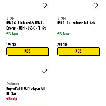
SiGN
SiGN
USB-C 6-i-1 hub med 2x USB-A +
USB-C 11-i-1 multiport hub, Sølv
Ethernet + HDMI + USB-C + PD, Grå
På lager
På lager
199
DKK
269
DKK
KØB
KØB
Deltaco
DisplayPort til HDMI adapter Full
HD, Sort
Udsolgt