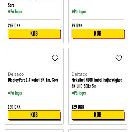
Sort
På lager
På lager
269
DKK
79
DKK
KØB
KØB
Deltaco
Deltaco
DisplayPort 1.4 kabel 8K 1m, Sort
Fleksibel HDMI kabel højhastighed
4K UHD 30Hz 5m
På lager
På lager
199
DKK
129
DKK
KØB
KØB