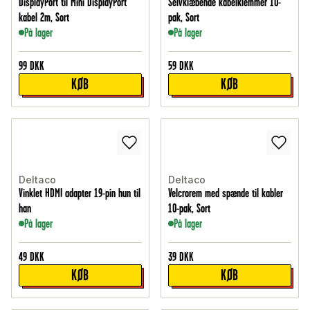
DisplayPort til Mini DisplayPort
Selvklæbende kabelklemmer 10-
kabel 2m, Sort
pak, Sort
På lager
På lager
99
DKK
59
DKK
KØB
KØB
Deltaco
Deltaco
Vinklet HDMI adapter 19-pin hun til
Velcrorem med spænde til kabler
han
10-pak, Sort
På lager
På lager
49
DKK
39
DKK
KØB
KØB