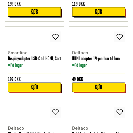
199
DKK
119
DKK
KØB
KØB
Smartline
Deltaco
Displayadapter USB-C til HDMI, Sort
HDMI adapter 19-pin hun til hun
På lager
På lager
199
DKK
49
DKK
KØB
KØB
Deltaco
Deltaco