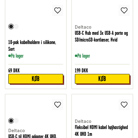
Deltaco
USB-C Hub med 3x USB-A porte og
SD/microSD-kortlæser, Hvid
10-pak kabelholdere i silikone,
Sort
På lager
På lager
69
DKK
199
DKK
KØB
KØB
Deltaco
Fleksibel HDMI kabel højhastighed
Deltaco
4K UHD 1m
USB-C til HDMI adapter 4K UHD,