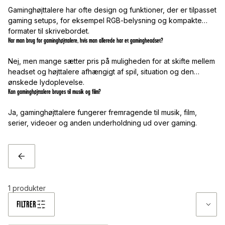
Gaminghøjttalere har ofte design og funktioner, der er tilpasset
gaming setups, for eksempel RGB-belysning og kompakte
formater til skrivebordet.
Har man brug for gaminghøjttalere, hvis man allerede har et gamingheadset?
Nej, men mange sætter pris på muligheden for at skifte mellem
headset og højttalere afhængigt af spil, situation og den
ønskede lydoplevelse.
Kan gaminghøjttalere bruges til musik og film?
Ja, gaminghøjttalere fungerer fremragende til musik, film,
serier, videoer og anden underholdning ud over gaming.
TILBAGE
1
produkter
FILTRER