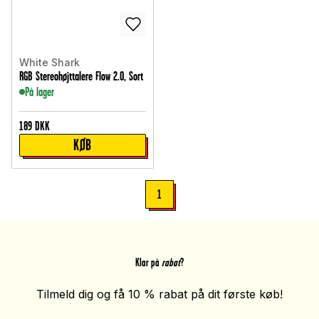
White Shark
RGB Stereohøjttalere Flow 2.0, Sort
På lager
189
DKK
KØB
1
Klar på
rabat
?
Tilmeld dig og få 10 % rabat på dit første køb!