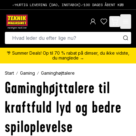
HURTIG LEVERING (DAO, INSTABOX)
100 DAGES ÅBENT KØB
items in cart,
🌴 Summer Deals! Op til 70 % rabat på dimser, du ikke vidste,
du manglede →
Start
Gaming
Gaminghøjttalere
Gaminghøjttalere til
kraftfuld lyd og bedre
spiloplevelse