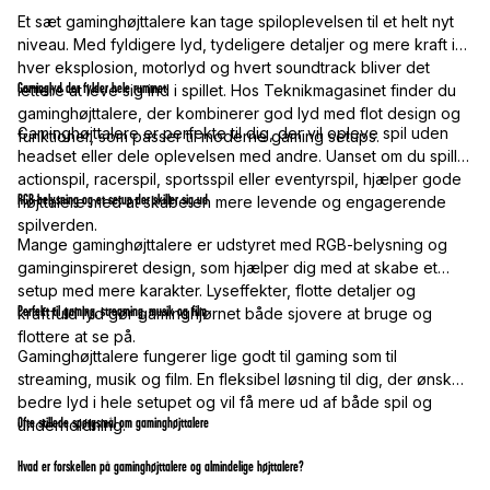
Et sæt gaminghøjttalere kan tage spiloplevelsen til et helt nyt
niveau. Med fyldigere lyd, tydeligere detaljer og mere kraft i
hver eksplosion, motorlyd og hvert soundtrack bliver det
Gaminglyd der fylder hele rummet
lettere at leve sig ind i spillet. Hos Teknikmagasinet finder du
gaminghøjttalere, der kombinerer god lyd med flot design og
Gaminghøjttalere er perfekte til dig, der vil opleve spil uden
funktioner, som passer til moderne gaming setups.
headset eller dele oplevelsen med andre. Uanset om du spiller
actionspil, racerspil, sportsspil eller eventyrspil, hjælper gode
RGB-belysning og et setup der skiller sig ud
højttalere med at skabe en mere levende og engagerende
spilverden.
Mange gaminghøjttalere er udstyret med RGB-belysning og
gaminginspireret design, som hjælper dig med at skabe et
setup med mere karakter. Lyseffekter, flotte detaljer og
Perfekt til gaming, streaming, musik og film
kraftfuld lyd gør gaminghjørnet både sjovere at bruge og
flottere at se på.
Gaminghøjttalere fungerer lige godt til gaming som til
streaming, musik og film. En fleksibel løsning til dig, der ønsker
bedre lyd i hele setupet og vil få mere ud af både spil og
Ofte stillede spørgsmål om gaminghøjttalere
underholdning.
Hvad er forskellen på gaminghøjttalere og almindelige højttalere?