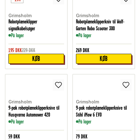
Grimsholm
Grimsholm
Robotplæneklipper
Robotplæneklipperkniv til Wolf-
signalkabelsøger
Garten Robo Scooter 300
På lager
På lager
195
DKK
229
DKK
269
DKK
KØB
KØB
Grimsholm
Grimsholm
9-pak robotplæneklipperknive til
9-pak robotplæneklipperknive til
Husqvarna Automower 420
Stihl iMow 6 EVO
På lager
På lager
59
DKK
79
DKK