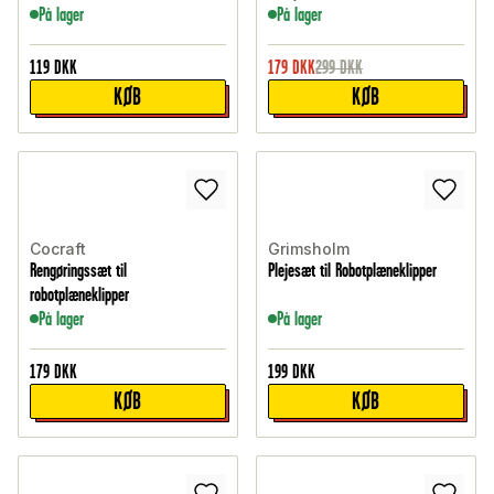
På lager
På lager
119
DKK
179
DKK
299
DKK
KØB
KØB
Cocraft
Grimsholm
Rengøringssæt til
Plejesæt til Robotplæneklipper
robotplæneklipper
På lager
På lager
179
DKK
199
DKK
KØB
KØB