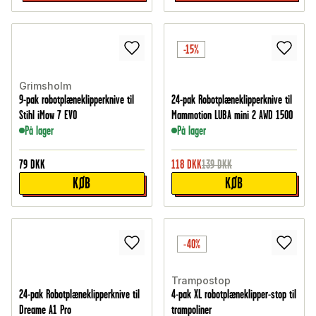
-15%
Grimsholm
9-pak robotplæneklipperknive til
24-pak Robotplæneklipperknive til
Stihl iMow 7 EVO
Mammotion LUBA mini 2 AWD 1500
På lager
På lager
79
DKK
118
DKK
139
DKK
KØB
KØB
-40%
Trampostop
24-pak Robotplæneklipperknive til
4-pak XL robotplæneklipper-stop til
Dreame A1 Pro
trampoliner