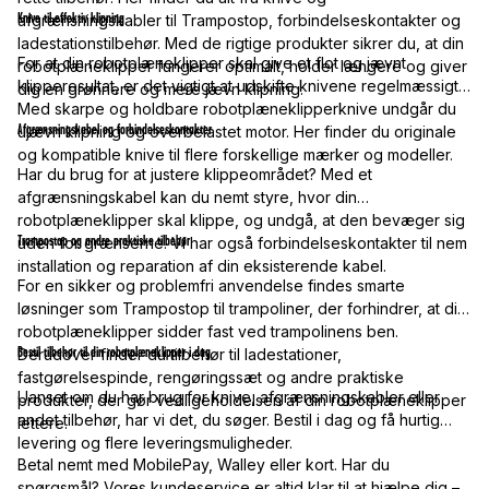
Knive til effektiv klipning
afgrænsningskabler til Trampostop, forbindelseskontakter og
ladestationstilbehør. Med de rigtige produkter sikrer du, at din
For at din robotplæneklipper skal give et flot og jævnt
robotplæneklipper fungerer optimalt, holder længere og giver
klipperesultat, er det vigtigt at udskifte knivene regelmæssigt.
dig en grønnere og mere jævn klipning.
Med skarpe og holdbare robotplæneklipperknive undgår du
Afgrænsningskabel og forbindelseskontakter
ujævn klipning og overbelastet motor. Her finder du originale
og kompatible knive til flere forskellige mærker og modeller.
Har du brug for at justere klippeområdet? Med et
afgrænsningskabel kan du nemt styre, hvor din
robotplæneklipper skal klippe, og undgå, at den bevæger sig
Trampostop og andre praktiske tilbehør
uden for grænserne. Vi har også forbindelseskontakter til nem
installation og reparation af din eksisterende kabel.
For en sikker og problemfri anvendelse findes smarte
løsninger som Trampostop til trampoliner, der forhindrer, at din
robotplæneklipper sidder fast ved trampolinens ben.
Bestil tilbehør til din robotplæneklipper i dag
Derudover finder du tilbehør til ladestationer,
fastgørelsespinde, rengøringssæt og andre praktiske
Uanset om du har brug for knive, afgrænsningskabler eller
produkter, der gør vedligeholdelsen af din robotplæneklipper
andet tilbehør, har vi det, du søger. Bestil i dag og få hurtig
lettere.
levering og flere leveringsmuligheder.
Betal nemt med MobilePay, Walley eller kort. Har du
spørgsmål? Vores kundeservice er altid klar til at hjælpe dig –