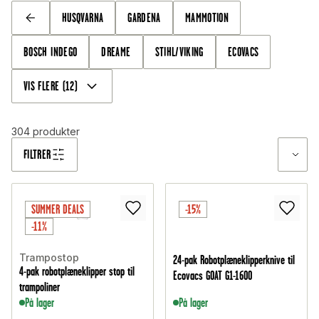
HUSQVARNA
GARDENA
MAMMOTION
TILBAGE
BOSCH INDEGO
DREAME
STIHL/VIKING
ECOVACS
VIS FLERE
(
12
)
304
produkter
FILTRER
SUMMER DEALS
-15%
-11%
Trampostop
24-pak Robotplæneklipperknive til
4-pak robotplæneklipper stop til
Ecovacs GOAT G1-1600
trampoliner
På lager
På lager