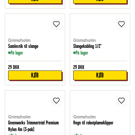
Grimsholm
Grimsholm
Samlestik til slange
Slangekobling 1/2"
På lager
På lager
29
DKK
29
DKK
KØB
KØB
Grimsholm
Grimsholm
Greenworks Trimmertråd Premium
Hegn til robotplæneklipper
Nylon 4m (3-pak)