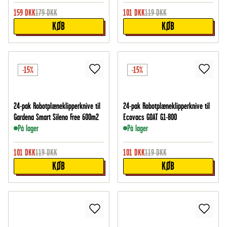
159
DKK
179
DKK
101
DKK
119
DKK
KØB
KØB
-15%
-15%
24-pak Robotplæneklipperknive til
24-pak Robotplæneklipperknive til
Gardena Smart Sileno Free 600m2
Ecovacs GOAT G1-800
På lager
På lager
101
DKK
119
DKK
101
DKK
119
DKK
KØB
KØB