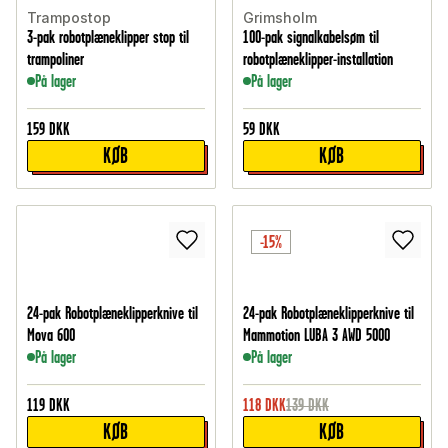
Trampostop
Grimsholm
3-pak robotplæneklipper stop til
100-pak signalkabelsøm til
trampoliner
robotplæneklipper-installation
På lager
På lager
159
DKK
59
DKK
KØB
KØB
-15%
24-pak Robotplæneklipperknive til
24-pak Robotplæneklipperknive til
Mova 600
Mammotion LUBA 3 AWD 5000
På lager
På lager
119
DKK
118
DKK
139
DKK
KØB
KØB