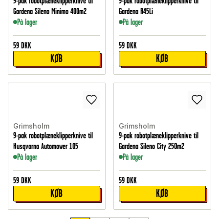
9-pak robotplæneklipperknive til
9-pak robotplæneklipperknive til
Gardena Sileno Minimo 400m2
Gardena R45Li
På lager
På lager
59
DKK
59
DKK
KØB
KØB
Grimsholm
Grimsholm
9-pak robotplæneklipperknive til
9-pak robotplæneklipperknive til
Husqvarna Automower 105
Gardena Sileno City 250m2
På lager
På lager
59
DKK
59
DKK
KØB
KØB