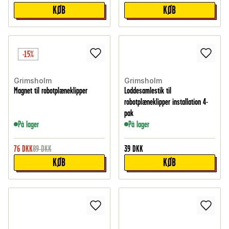
KØB
KØB
-15%
Grimsholm
Grimsholm
Magnet til robotplæneklipper
Loddesamlestik til
robotplæneklipper installation 4-
pak
På lager
På lager
76
DKK
89
DKK
39
DKK
KØB
KØB