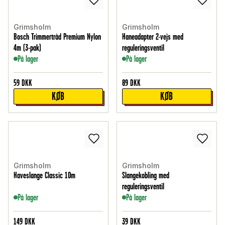
Grimsholm
Grimsholm
Bosch Trimmertråd Premium Nylon
Haneadapter 2-vejs med
4m (3-pak)
reguleringsventil
På lager
På lager
59
DKK
89
DKK
KØB
KØB
Grimsholm
Grimsholm
Haveslange Classic 10m
Slangekobling med
reguleringsventil
På lager
På lager
149
DKK
39
DKK