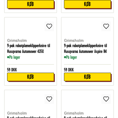
KØB
KØB
Grimsholm
Grimsholm
9-pak robotplæneklipperknive til
9-pak robotplæneklipperknive til
Husqvarna Automower 435X
Husqvarna Automower Aspire R4
På lager
På lager
59
DKK
59
DKK
KØB
KØB
Grimsholm
Grimsholm