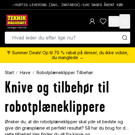
HURTIG LEVERING (DAO, INSTABOX)
100 DAGES ÅBENT KØB
items in cart,
🌴 Summer Deals! Op til 70 % rabat på dimser, du ikke vidste,
du manglede →
Start
Have
Robotplæneklipper Tilbehør
Knive og tilbehør til
robotplæneklippere
Ønsker du, at din robotplæneklipper skal yde sit bedste og
give din græsplæne et perfekt resultat? Så har du brug for det
rette tilbehør! Her finder du alt fra knive og