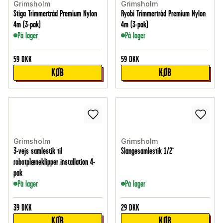
Grimsholm
Grimsholm
Stiga Trimmertråd Premium Nylon
Ryobi Trimmertråd Premium Nylon
4m (3-pak)
4m (3-pak)
På lager
På lager
59
DKK
59
DKK
KØB
KØB
Grimsholm
Grimsholm
3-vejs samlestik til
Slangesamlestik 1/2"
robotplæneklipper installation 4-
pak
På lager
På lager
39
DKK
29
DKK
KØB
KØB