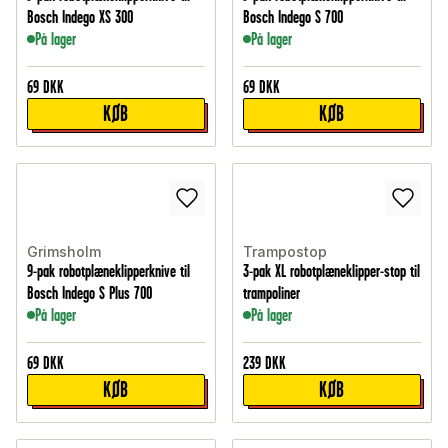
Bosch Indego XS 300
Bosch Indego S 700
På lager
På lager
69
DKK
69
DKK
KØB
KØB
Grimsholm
Trampostop
9-pak robotplæneklipperknive til
3-pak XL robotplæneklipper-stop til
Bosch Indego S Plus 700
trampoliner
På lager
På lager
69
DKK
239
DKK
KØB
KØB