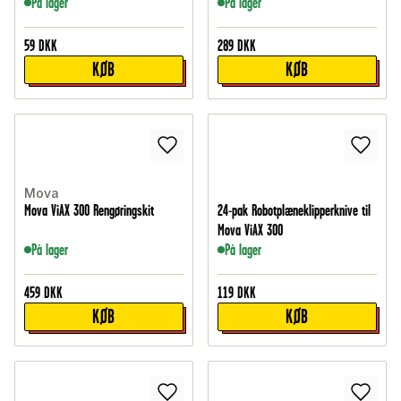
På lager
På lager
59
DKK
289
DKK
KØB
KØB
Mova
Mova ViAX 300 Rengøringskit
24-pak Robotplæneklipperknive til
Mova ViAX 300
På lager
På lager
459
DKK
119
DKK
KØB
KØB