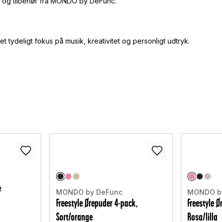
er og tilbehør fra MONDO by DeFunc.
 tydeligt fokus på musik, kreativitet og personligt udtryk.
e
MONDO by DeFunc
MONDO b
Freestyle Ørepuder 4-pack,
Freestyle 
Sort/orange
Rosa/lilla