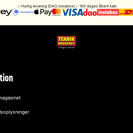
Hurtig levering (DAO, Instabox)
100 dages åbent køb
tion
agasinet
soplysninger