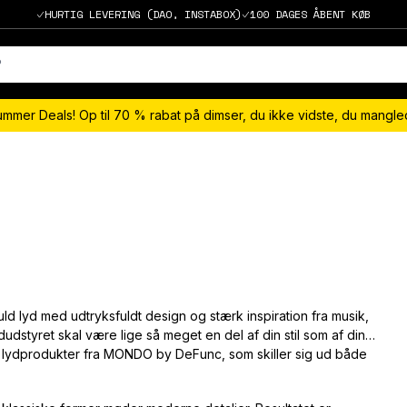
HURTIG LEVERING (DAO, INSTABOX)
100 DAGES ÅBENT KØB
ummer Deals! Op til 70 % rabat på dimser, du ikke vidste, du mangl
 lyd med udtryksfuldt design og stærk inspiration fra musik,
lydudstyret skal være lige så meget en del af din stil som af din
 lydprodukter fra MONDO by DeFunc, som skiller sig ud både