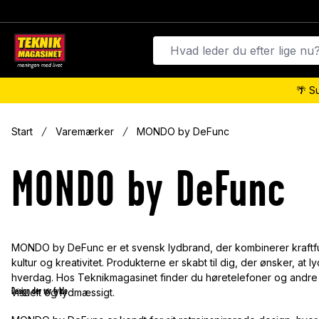
🌴 S
Start
Varemærker
MONDO by DeFunc
MONDO by DeFunc
MONDO by DeFunc er et svensk lydbrand, der kombinerer kraftfuld
kultur og kreativitet. Produkterne er skabt til dig, der ønsker, at 
hverdag. Hos Teknikmagasinet finder du høretelefoner og andre
Design der tør fylde
visuelt og lydmæssigt.