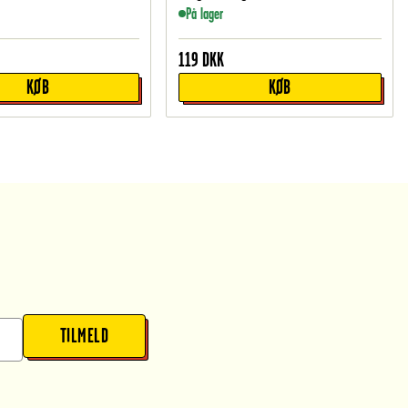
På lager
119
DKK
KØB
KØB
TILMELD