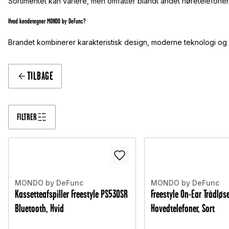
Sortimentet kan variere, men omfatter blandt andet høretelefon
Hvad kendetegner MONDO by DeFunc?
Brandet kombinerer karakteristisk design, moderne teknologi og et
TILBAGE
FILTRER
MONDO by DeFunc
MONDO by DeFunc
Kassetteafspiller Freestyle PS530SR
Freestyle On-Ear Trådløs
Bluetooth, Hvid
Hovedtelefoner, Sort