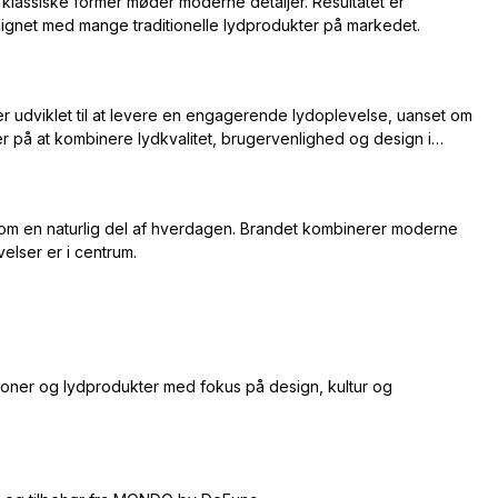
klassiske former møder moderne detaljer. Resultatet er
lignet med mange traditionelle lydprodukter på markedet.
er udviklet til at levere en engagerende lydoplevelse, uanset om
r på at kombinere lydkvalitet, brugervenlighed og design i
om en naturlig del af hverdagen. Brandet kombinerer moderne
velser er i centrum.
oner og lydprodukter med fokus på design, kultur og