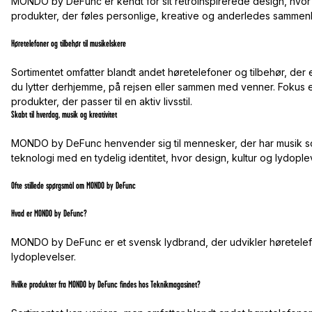
MONDO by DeFunc er kendt for sit retroinspirerede design, hvor 
produkter, der føles personlige, kreative og anderledes sammen
Høretelefoner og tilbehør til musikelskere
Sortimentet omfatter blandt andet høretelefoner og tilbehør, der 
du lytter derhjemme, på rejsen eller sammen med venner. Fokus e
produkter, der passer til en aktiv livsstil.
Skabt til hverdag, musik og kreativitet
MONDO by DeFunc henvender sig til mennesker, der har musik s
teknologi med en tydelig identitet, hvor design, kultur og lydople
Ofte stillede spørgsmål om MONDO by DeFunc
Hvad er MONDO by DeFunc?
MONDO by DeFunc er et svensk lydbrand, der udvikler høretelef
lydoplevelser.
Hvilke produkter fra MONDO by DeFunc findes hos Teknikmagasinet?