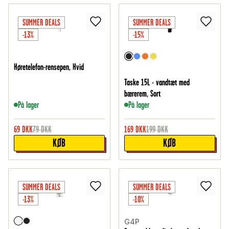
SUMMER DEALS
SUMMER DEALS
-13%
-15%
Høretelefon-rensepen, Hvid
Taske 15L - vandtæt med
bærerem, Sort
På lager
På lager
69
DKK
79
DKK
169
DKK
199
DKK
KØB
KØB
SUMMER DEALS
SUMMER DEALS
-13%
-10%
G4P