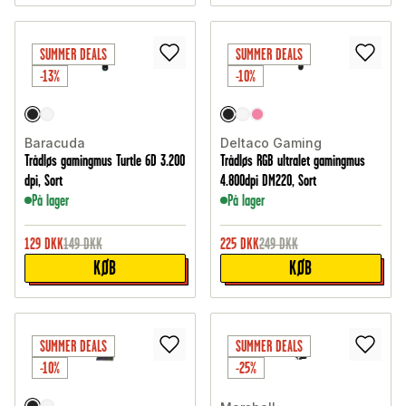
SUMMER DEALS
SUMMER DEALS
-13%
-10%
Baracuda
Deltaco Gaming
Trådløs gamingmus Turtle 6D 3.200
Trådløs RGB ultralet gamingmus
dpi, Sort
4.800dpi DM220, Sort
På lager
På lager
129
DKK
149
DKK
225
DKK
249
DKK
KØB
KØB
SUMMER DEALS
SUMMER DEALS
-10%
-25%