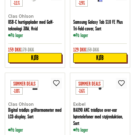
-11%
-19%
Clas Ohlson
USB-C hurtigoplader med GaN-
Samsung Galaxy Tab S10 FE Plus
teknologi 30W, Hvid
Tri-Fold-cover, Sort
På lager
På lager
159
DKK
179
DKK
129
DKK
159
DKK
KØB
KØB
SUMMER DEALS
SUMMER DEALS
-10%
-16%
Clas Ohlson
Exibel
Digital trådløs grilltermometer med
BAX90 ANC trådløse over-ear
LCD-display, Sort
høretelefoner med støjreduktion,
Sort
På lager
På lager