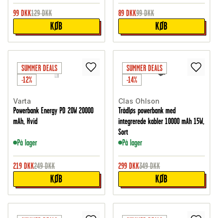
99
DKK
129
DKK
89
DKK
99
DKK
KØB
KØB
SUMMER DEALS
SUMMER DEALS
-12%
-14%
Varta
Clas Ohlson
Powerbank Energy PD 20W 20000
Trådløs powerbank med
mAh, Hvid
integrerede kabler 10000 mAh 15W,
Sort
På lager
På lager
219
DKK
249
DKK
299
DKK
349
DKK
KØB
KØB