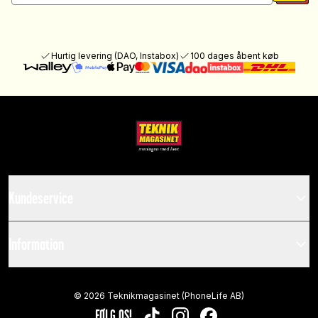
Hurtig levering (DAO, Instabox)
100 dages åbent køb
Kundeservice
Information
©
2026
Teknikmagasinet (PhoneLife AB)
FØLG OS!