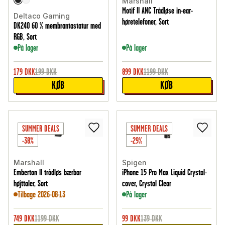
Marshall
Motif II ANC Trådløse in-ear-
Deltaco Gaming
høretelefoner, Sort
DK240 60 % membrantastatur med
RGB, Sort
På lager
På lager
179
DKK
199
DKK
899
DKK
1199
DKK
KØB
KØB
SUMMER DEALS
SUMMER DEALS
-38%
-29%
Marshall
Spigen
Emberton II trådløs bærbar
iPhone 15 Pro Max Liquid Crystal-
højttaler, Sort
cover, Crystal Clear
Tilbage 2026-08-13
På lager
749
DKK
1199
DKK
99
DKK
139
DKK