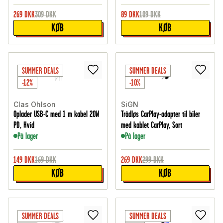
269
DKK
309
DKK
89
DKK
109
DKK
KØB
KØB
SUMMER DEALS
SUMMER DEALS
-12%
-10%
Clas Ohlson
SiGN
Oplader USB-C med 1 m kabel 20W
Trådløs CarPlay-adapter til biler
PD, Hvid
med kablet CarPlay, Sort
På lager
På lager
149
DKK
169
DKK
269
DKK
299
DKK
KØB
KØB
SUMMER DEALS
SUMMER DEALS