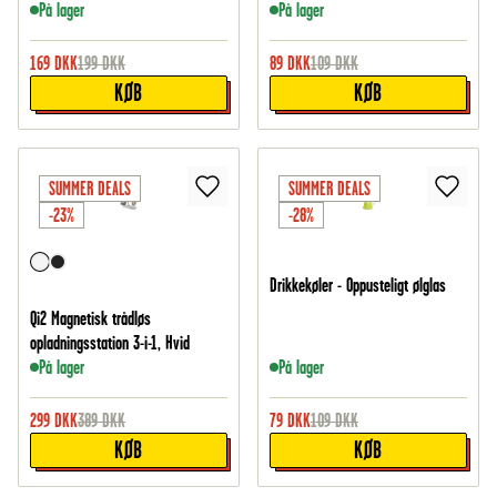
På lager
På lager
169
DKK
199
DKK
89
DKK
109
DKK
KØB
KØB
SUMMER DEALS
SUMMER DEALS
-23%
-28%
Drikkekøler - Oppusteligt ølglas
Qi2 Magnetisk trådløs
opladningsstation 3-i-1, Hvid
På lager
På lager
299
DKK
389
DKK
79
DKK
109
DKK
KØB
KØB