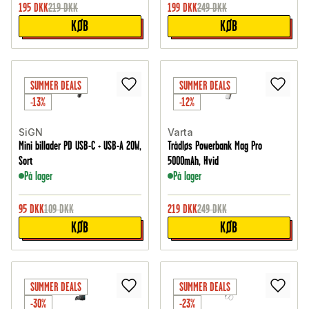
195
DKK
219
DKK
199
DKK
249
DKK
KØB
KØB
SUMMER DEALS
SUMMER DEALS
-13%
-12%
SiGN
Varta
Mini billader PD USB-C + USB-A 20W,
Trådløs Powerbank Mag Pro
Sort
5000mAh, Hvid
På lager
På lager
95
DKK
109
DKK
219
DKK
249
DKK
KØB
KØB
SUMMER DEALS
SUMMER DEALS
-30%
-23%