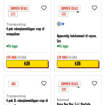
SUMMER DEALS
SUMMER DEALS
-11%
-13%
Trampostop
4-pak robotplæneklipper stop til
trampoliner
Oppustelig fodskammel til rejsen,
Grå
På lager
På lager
159
DKK
179
DKK
139
DKK
159
DKK
KØB
KØB
-40%
SUMMER DEALS
-23%
Trampostop
Nomad
4-pak XL robotplæneklipper-stop til
Base One Max 3-i-1 MagSafe