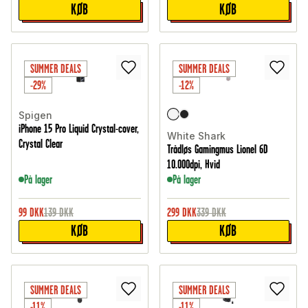
KØB
KØB
SUMMER DEALS
SUMMER DEALS
-29%
-12%
Spigen
iPhone 15 Pro Liquid Crystal-cover,
White Shark
Crystal Clear
Trådløs Gamingmus Lionel 6D
10.000dpi, Hvid
På lager
På lager
99
DKK
139
DKK
299
DKK
339
DKK
KØB
KØB
SUMMER DEALS
SUMMER DEALS
-11%
-11%