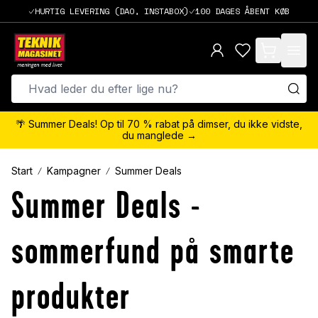
HURTIG LEVERING (DAO, INSTABOX)
100 DAGES ÅBENT KØB
items in cart,
🌴 Summer Deals! Op til 70 % rabat på dimser, du ikke vidste,
du manglede →
Start
Kampagner
Summer Deals
Summer Deals -
sommerfund på smarte
produkter