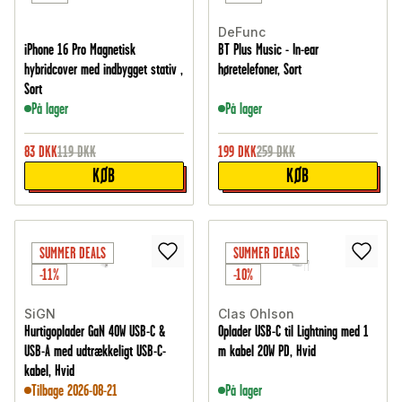
DeFunc
iPhone 16 Pro Magnetisk
BT Plus Music - In-ear
hybridcover med indbygget stativ ,
høretelefoner, Sort
Sort
På lager
På lager
83
DKK
119
DKK
199
DKK
259
DKK
KØB
KØB
SUMMER DEALS
SUMMER DEALS
-11%
-10%
SiGN
Clas Ohlson
Hurtigoplader GaN 40W USB-C &
Oplader USB-C til Lightning med 1
USB-A med udtrækkeligt USB-C-
m kabel 20W PD, Hvid
kabel, Hvid
Tilbage 2026-08-21
På lager