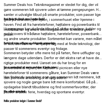
Summer Deals hos Teknikmagasinet er stedet for dig, der vil
gøre sommeren lidt sjovere uden at tømme pengepungen. Her
samler vi udvalgte tilbud på smarte produkter, som passer lige
Hvad finder du blandt vores Summer Deals?
godt på stranden, på rejsen, i sommerhuset eller hjemme i
haven. Find alt fra høretelefoner, højttalere og powerbanks til
I kampagnen kan du finde tilbud på alt fra opladere, kabler og
mobiltilbehør og andre teknologifavoritter til ekstra gode
mobilcovers til trådløse højttalere, høretelefoner, powerbanks
priser.
og andre smarte produkter. Sortimentet kan variere, men målet
Perfekt til rejser, udflugter og afslappede sommerdage
er altid det samme – at hjælpe dig med at finde teknologi, der
passer til sommerens eventyr og fridage.
Sommeren betyder ofte mere tid på farten, flere udflugter og
længere dage udendørs. Derfor er det ekstra rart at have de
rigtige produkter med. Uanset om du har brug for en
Gør et sommerfund på smarte produkter til bedre priser
powerbank til rejsen, en højttaler til picnicen eller nye
høretelefoner til sommerens gåture, kan Summer Deals være
Her finder du produkter, som gør sommeren lidt nemmere, lidt
den perfekte anledning til at opgradere.
sjovere og nogle gange bare lidt mere komfortabel. Gå på
opdagelse blandt tilbuddene og find sommerfavoritter, der
Ofte stillede spørgsmål
passer til både ferie, hverdag og spontane eventyr.
Hvilke produkter indgår i Summer Deals?