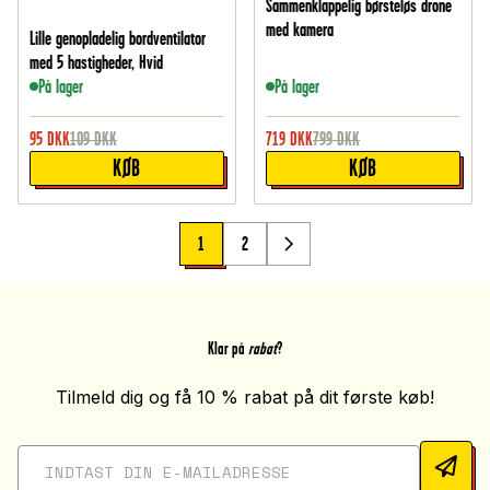
Sammenklappelig børsteløs drone
med kamera
Lille genopladelig bordventilator
med 5 hastigheder, Hvid
På lager
På lager
95
DKK
109
DKK
719
DKK
799
DKK
KØB
KØB
1
2
Klar på
rabat
?
Tilmeld dig og få 10 % rabat på dit første køb!