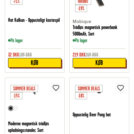
-71%
FAVORIT
-19%
Hat Kalkun - Oppusteligt kastespil
Mobique
Trådløs magnetisk powerbank
5000mAh, Sort
På lager
På lager
32
DKK
109
DKK
219
DKK
269
DKK
KØB
KØB
SUMMER DEALS
SUMMER DEALS
-15%
-18%
Oppustelig Beer Pong hat
Moderne magnetisk trådløs
opladningsstander, Sort