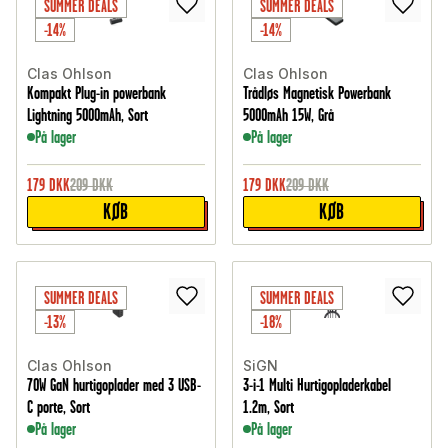
SUMMER DEALS
SUMMER DEALS
-14%
-14%
Clas Ohlson
Clas Ohlson
Kompakt Plug-in powerbank
Trådløs Magnetisk Powerbank
Lightning 5000mAh, Sort
5000mAh 15W, Grå
På lager
På lager
179
DKK
209
DKK
179
DKK
209
DKK
KØB
KØB
SUMMER DEALS
SUMMER DEALS
-13%
-18%
Clas Ohlson
SiGN
70W GaN hurtigoplader med 3 USB-
3-i-1 Multi Hurtigopladerkabel
C porte, Sort
1.2m, Sort
På lager
På lager