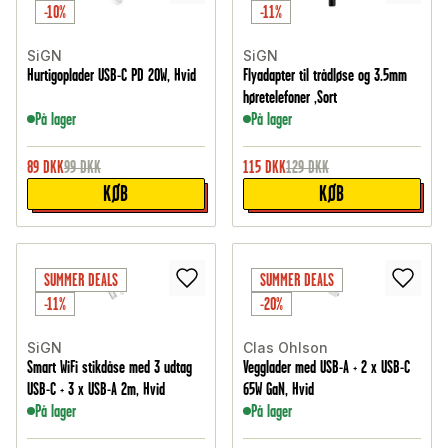
-10%
-11%
SiGN
SiGN
Hurtigoplader USB-C PD 20W, Hvid
Flyadapter til trådløse og 3.5mm
høretelefoner ,Sort
På lager
På lager
89
DKK
99
DKK
115
DKK
129
DKK
KØB
KØB
SUMMER DEALS
SUMMER DEALS
-11%
-20%
SiGN
Clas Ohlson
Smart WiFi stikdåse med 3 udtag
Vegglader med USB-A + 2 x USB-C
USB-C + 3 x USB-A 2m, Hvid
65W GaN, Hvid
På lager
På lager