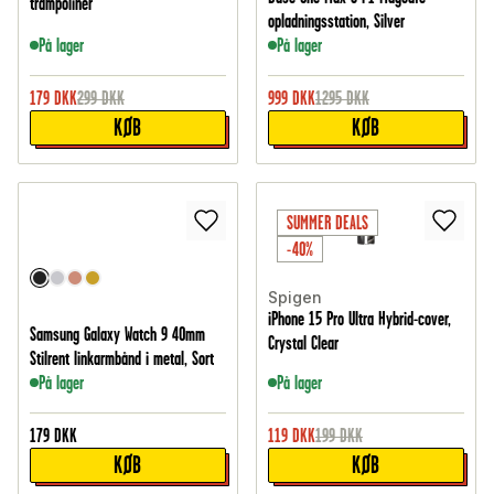
trampoliner
opladningsstation, Silver
På lager
På lager
179
DKK
299
DKK
999
DKK
1295
DKK
KØB
KØB
SUMMER DEALS
-40%
Spigen
iPhone 15 Pro Ultra Hybrid-cover,
Samsung Galaxy Watch 9 40mm
Crystal Clear
Stilrent linkarmbånd i metal, Sort
På lager
På lager
179
DKK
119
DKK
199
DKK
KØB
KØB