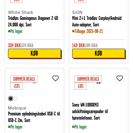
White Shark
SiGN
Trådløs Gamingmus Dagonet 2 6D
Mini 2-i-1 Trådløs Carplay/Android
24.000 dpi, Sort
Auto-adapter, Sort
På lager
Tilbage 2026-08-21
339
DKK
379
DKK
169
DKK
189
DKK
KØB
KØB
SUMMER DEALS
SUMMER DEALS
-23%
-10%
Sony WH-1000XM3
Mobique
udskiftningsørepuder til
Premium opladningskabel USB-C til
høretelefoner, Sort
USB-C 2m, Sort
På lager
På lager