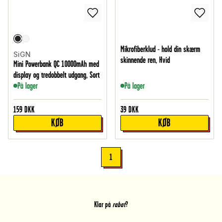
Mikrofiberklud - hold din skærm
SiGN
skinnende ren, Hvid
Mini Powerbank QC 10000mAh med
display og tredobbelt udgang, Sort
På lager
På lager
159
DKK
39
DKK
KØB
KØB
1
Klar på
rabat
?