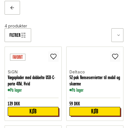
TILBAGE
4
produkter
FILTRER
FAVORIT
SiGN
Deltaco
Vægoplader med dobbelte USB-C-
52-pak Renseservietter til mobil og
porte 40W, Hvid
skærme
På lager
På lager
139
DKK
59
DKK
KØB
KØB