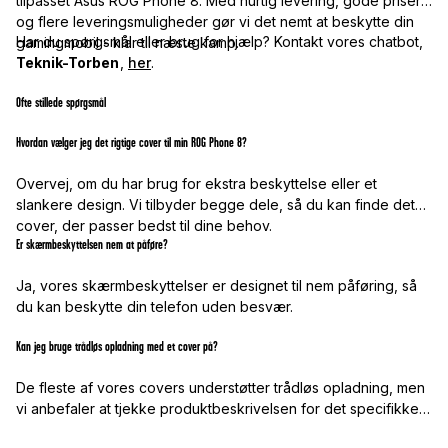
tilpasset Asus ROG Phone 8. Med hurtig levering, gode priser
og flere leveringsmuligheder gør vi det nemt at beskytte din
Har du spørgsmål eller brug for hjælp? Kontakt vores chatbot,
gamingmobil - klar til næste kamp.
Teknik-Torben
,
her
.
Ofte stillede spørgsmål
Hvordan vælger jeg det rigtige cover til min ROG Phone 8?
Overvej, om du har brug for ekstra beskyttelse eller et
slankere design. Vi tilbyder begge dele, så du kan finde det
cover, der passer bedst til dine behov.
Er skærmbeskyttelsen nem at påføre?
Ja, vores skærmbeskyttelser er designet til nem påføring, så
du kan beskytte din telefon uden besvær.
Kan jeg bruge trådløs opladning med et cover på?
De fleste af vores covers understøtter trådløs opladning, men
vi anbefaler at tjekke produktbeskrivelsen for det specifikke
cover.