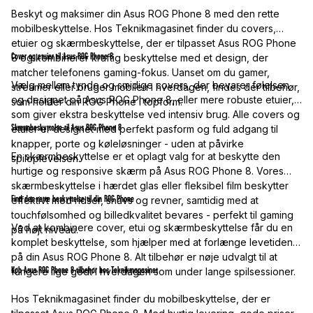
Beskyt og maksimer din Asus ROG Phone 8 med den rette
mobilbeskyttelse. Hos Teknikmagasinet finder du covers,
etuier og skærmbeskyttelse, der er tilpasset Asus ROG Phone
Cover og etuier til Asus ROG Phone 8
8 og kombinerer kraftig beskyttelse med et design, der
matcher telefonens gaming-fokus. Uanset om du gamer,
Vælg mellem tynde og smidige covers, der bevarer følelsen
streamer eller bruger mobilen i hverdagen, findes der tilbehør,
og designet på Asus ROG Phone 8, eller mere robuste etuier,
som holder din ROG Phone i topform.
som giver ekstra beskyttelse ved intensiv brug. Alle covers og
Skærmbeskyttelse til Asus ROG Phone 8
etuier er designet med perfekt pasform og fuld adgang til
knapper, porte og køleløsninger - uden at påvirke
En skærmbeskyttelse er et oplagt valg for at beskytte den
spiloplevelsen.
hurtige og responsive skærm på Asus ROG Phone 8. Vores
skærmbeskyttelse i hærdet glas eller fleksibel film beskytter
Find den rette beskyttelse til din ROG Phone
effektivt mod ridser, snavs og revner, samtidig med at
touchfølsomhed og billedkvalitet bevares - perfekt til gaming
Ved at kombinere cover, etui og skærmbeskyttelse får du en
på højt niveau.
komplet beskyttelse, som hjælper med at forlænge levetiden
på din Asus ROG Phone 8. Alt tilbehør er nøje udvalgt til at
Køb Asus ROG Phone 8-tilbehør hos Teknikmagasinet
fungere lige godt i hverdagen som under lange spilsessioner.
Hos Teknikmagasinet finder du mobilbeskyttelse, der er