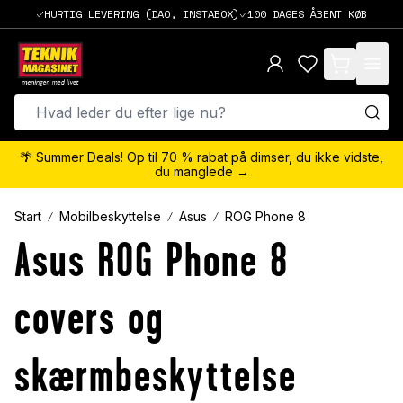
HURTIG LEVERING (DAO, INSTABOX)
100 DAGES ÅBENT KØB
items in cart,
🌴 Summer Deals! Op til 70 % rabat på dimser, du ikke vidste,
du manglede →
Start
Mobilbeskyttelse
Asus
ROG Phone 8
Asus ROG Phone 8
covers og
skærmbeskyttelse