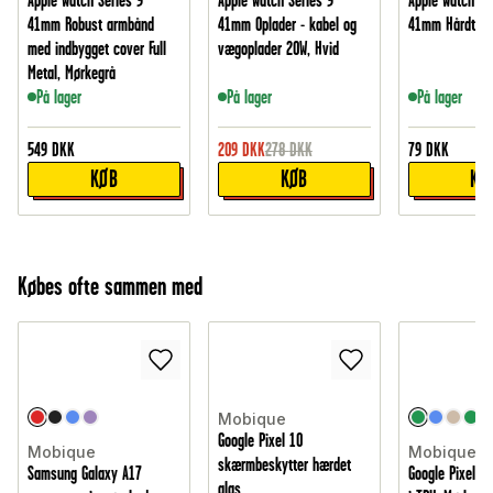
Apple Watch Series 9
Apple Watch Series 9
Apple Watch Se
41mm Robust armbånd
41mm Oplader - kabel og
41mm Hårdt Cov
med indbygget cover Full
vægoplader 20W, Hvid
Metal, Mørkegrå
På lager
På lager
På lager
549
DKK
209
DKK
278
DKK
79
DKK
KØB
KØB
KØ
Købes ofte sammen med
Mobique
Google Pixel 10
Mobique
Mobique
skærmbeskytter hærdet
Samsung Galaxy A17
Google Pixel 1
glas