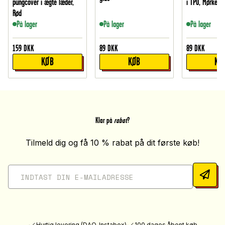
pungcover i ægte læder,
i TPU, Mørkegr
Rød
På lager
På lager
På lager
159
DKK
89
DKK
89
DKK
KØB
KØB
KØ
Klar på
rabat
?
Tilmeld dig og få 10 % rabat på dit første køb!
Hurtig levering (DAO, Instabox)
100 dages åbent køb