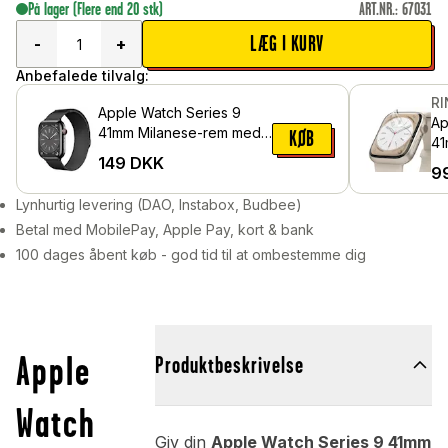
På lager
(Flere end 20 stk)
ART.NR.
:
67031
LÆG I KURV
-
+
Anbefalede tilvalg:
R
Apple Watch Series 9
Ap
41mm Milanese-rem med
KØB
41
magnetlås, Sort
149
DKK
be
9
Ea
Lynhurtig levering (DAO, Instabox, Budbee)
Betal med MobilePay, Apple Pay, kort & bank
100 dages åbent køb - god tid til at ombestemme dig
Apple
Produktbeskrivelse
Watch
Giv din
Apple Watch Series 9 41mm