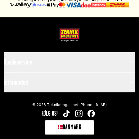
Kundeservice
Information
©
2026
Teknikmagasinet (PhoneLife AB)
FØLG OS!
TIKTOK
INSTAGRAM
FACEBOOK
DANMARK
SELECT MARKET