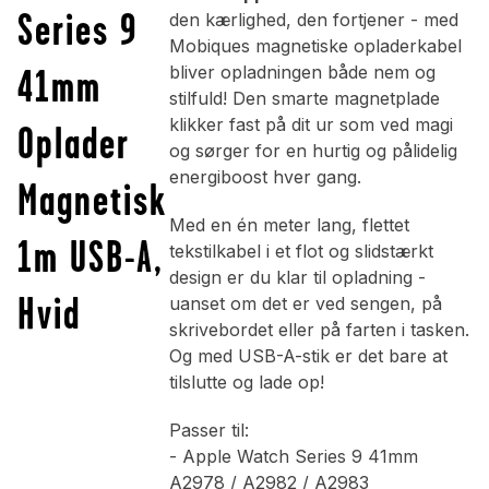
Series 9
den kærlighed, den fortjener - med
Mobiques magnetiske opladerkabel
41mm
bliver opladningen både nem og
stilfuld! Den smarte magnetplade
klikker fast på dit ur som ved magi
Oplader
og sørger for en hurtig og pålidelig
energiboost hver gang.
Magnetisk
Med en én meter lang, flettet
1m USB-A,
tekstilkabel i et flot og slidstærkt
design er du klar til opladning -
Hvid
uanset om det er ved sengen, på
skrivebordet eller på farten i tasken.
Og med USB-A-stik er det bare at
tilslutte og lade op!
Passer til:
- Apple Watch Series 9 41mm
A2978 / A2982 / A2983