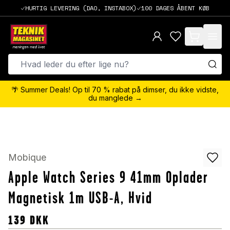
HURTIG LEVERING (DAO, INSTABOX)
100 DAGES ÅBENT KØB
items in cart,
🌴 Summer Deals! Op til 70 % rabat på dimser, du ikke vidste,
du manglede →
Mobique
Apple Watch Series 9 41mm Oplader
Magnetisk 1m USB-A, Hvid
139
DKK