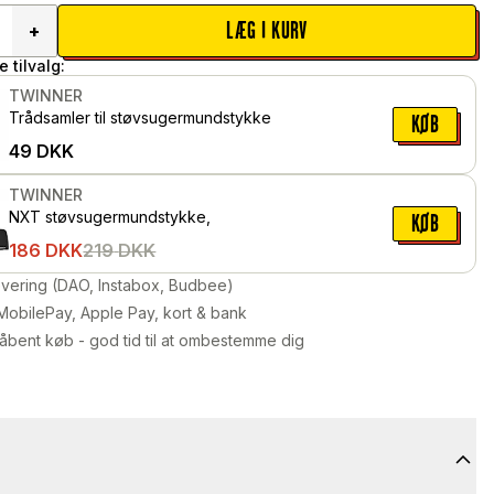
LÆG I KURV
+
 tilvalg:
TWINNER
Trådsamler til støvsugermundstykke
KØB
49
DKK
TWINNER
NXT støvsugermundstykke,
KØB
186
DKK
219
DKK
levering (DAO, Instabox, Budbee)
MobilePay, Apple Pay, kort & bank
åbent køb - god tid til at ombestemme dig