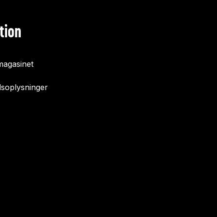
tion
agasinet
soplysninger