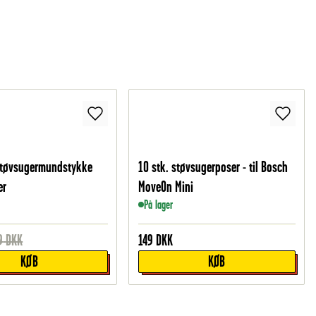
støvsugermundstykke
10 stk. støvsugerposer - til Bosch
er
MoveOn Mini
På lager
9
DKK
149
DKK
KØB
KØB