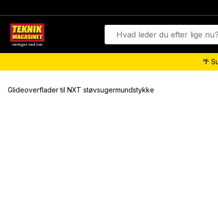
🌴 S
Glideoverflader til NXT støvsugermundstykke