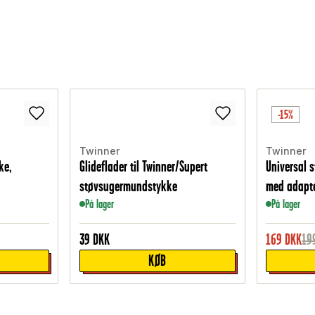
-15%
Twinner
Twinner
ke,
Glideflader til Twinner/Supert
Universal 
støvsugermundstykke
med adapt
På lager
På lager
39
DKK
169
DKK
19
KØB