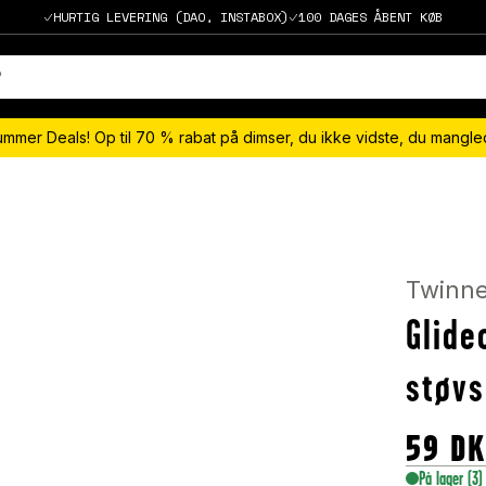
HURTIG LEVERING (DAO, INSTABOX)
100 DAGES ÅBENT KØB
ummer Deals! Op til 70 % rabat på dimser, du ikke vidste, du mangl
Twinn
Glide
støv
59
D
På lager
(3)