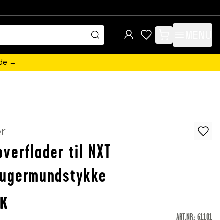
MENU
items in cart, view 
ede →
er
overflader til NXT
sugermundstykke
KK
ART.NR.
:
61101