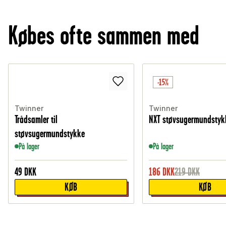
Købes ofte sammen med
-15%
Twinner
Twinner
Trådsamler til
NXT støvsugermundstyk
støvsugermundstykke
På lager
På lager
49
DKK
186
DKK
219
DKK
KØB
KØB