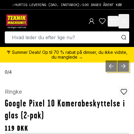
HURTIG LEVERING (DAO, INSTABOX)
100 DAGES ÅBENT KØB
items in cart,
🌴 Summer Deals! Op til 70 % rabat på dimser, du ikke vidste,
du manglede →
PREVIOUS SLID
NEXT S
0
/
4
Ringke
Google Pixel 10 Kamerabeskyttelse i
glas (2-pak)
119
DKK