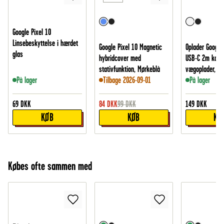
Google Pixel 10
Linsebeskyttelse i hærdet
Google Pixel 10 Magnetic
Oplader Google 
glas
hybridcover med
USB-C 2m kabe
stativfunktion, Mørkeblå
vægoplader, Hv
På lager
Tilbage 2026-09-01
På lager
69
DKK
84
DKK
99
DKK
149
DKK
KØB
KØB
KØ
Købes ofte sammen med