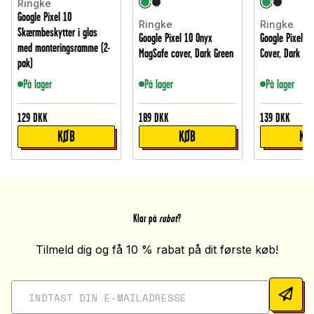
Ringke
Google Pixel 10
Ringke
Ringke
Skærmbeskytter i glas
Google Pixel 10 Onyx
Google Pixel 1
med monteringsramme (2-
MagSafe cover, Dark Green
Cover, Dark Gr
pak)
På lager
På lager
På lager
129
DKK
189
DKK
139
DKK
KØB
KØB
KØ
Klar på
rabat
?
Tilmeld dig og få 10 % rabat på dit første køb!