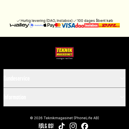
Hurtig levering (DAO, Instabox)
100 dages åbent køb
Kundeservice
Information
©
2026
Teknikmagasinet (PhoneLife AB)
FØLG OS!
TIKTOK
INSTAGRAM
FACEBOOK