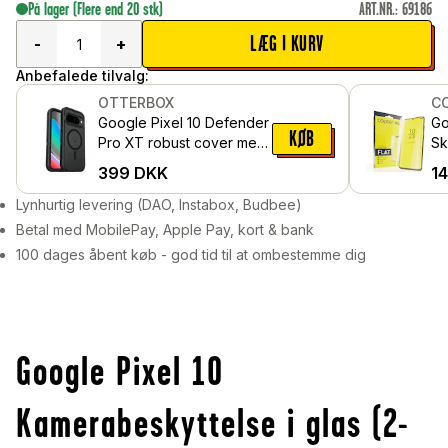
På lager
(Flere end 20 stk)
ART.NR.
:
69186
LÆG I KURV
-
+
Anbefalede tilvalg:
OTTERBOX
C
Google Pixel 10 Defender
Go
KØB
Pro XT robust cover med
Sk
PixelSnap,
hæ
399
DKK
1
Sort/gennemsigtig
Lynhurtig levering (DAO, Instabox, Budbee)
Betal med MobilePay, Apple Pay, kort & bank
100 dages åbent køb - god tid til at ombestemme dig
Google Pixel 10
Kamerabeskyttelse i glas (2-