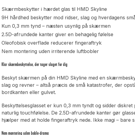
Skærmbeskytter i hærdet glas til HMD Skyline
9H hårdhed beskytter mod ridser, slag og hverdagens sm
Kun 0,3 mm tynd – næsten usynlig på skærmen
2.5D-afrundede kanter giver en behagelig følelse
Oleofobisk overflade reducerer fingeraftryk
Nem montering uden irriterende luftbobler
Klar skærmbeskyttelse, der tager slaget for dig
Beskyt skærmen på din HMD Skyline med en skærmbeskytte
slag og revner – altså præcis de små katastrofer, der opstå
bordkanten eller gulvet.
Beskyttelsesglasset er kun 0,3 mm tyndt og sidder diskret 
naturlig touchfølelse. De 2.5D-afrundede kanter gør glass
hjælper med at holde fingeraftryk nede. Ikke magi – bare s
Nem montering uden boble-drama