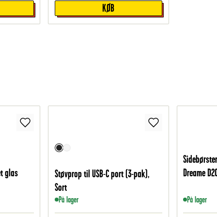
KØB
Sidebørster
t glas
Dreame D20
Støvprop til USB-C port (3-pak),
Sort
På lager
På lager