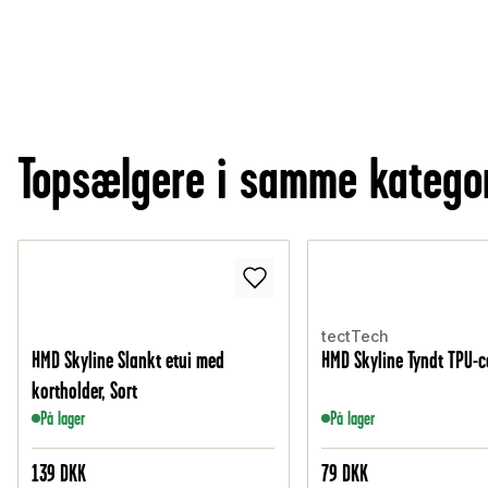
Topsælgere i samme katego
tectTech
HMD Skyline Slankt etui med
HMD Skyline Tyndt TPU-co
kortholder, Sort
På lager
På lager
139
DKK
79
DKK