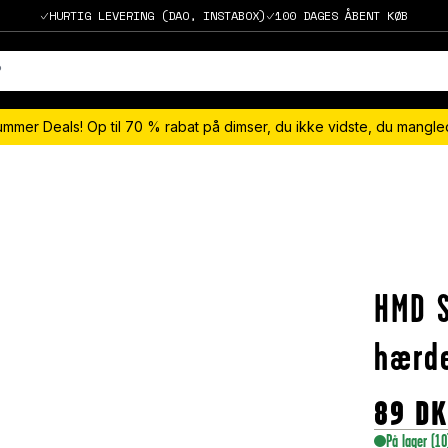
HURTIG LEVERING (DAO, INSTABOX)
100 DAGES ÅBENT KØB
ummer Deals! Op til 70 % rabat på dimser, du ikke vidste, du mangl
HMD S
hærde
89
D
På lager
(10