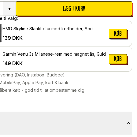
LÆG I KURV
+
 tilvalg:
HMD Skyline Slankt etui med kortholder, Sort
KØB
139
DKK
Garmin Venu 3s Milanese-rem med magnetlås, Guld
KØB
149
DKK
levering (DAO, Instabox, Budbee)
MobilePay, Apple Pay, kort & bank
åbent køb - god tid til at ombestemme dig