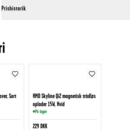
Prishistorik
ri
ver, Sort
HMD Skyline Qi2 magnetisk trådløs
oplader 15W, Hvid
På lager
229
DKK