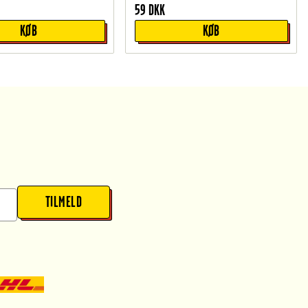
59
DKK
KØB
KØB
TILMELD