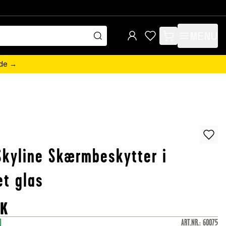
MENU
items in cart, view 
ede →
kyline Skærmbeskytter i
t glas
KK
)
ART.NR.
:
60075