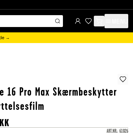
MENU
items in cart, view 
ede →
e 16 Pro Max Skærmbeskytter
ttelsesfilm
KK
ART.NR.
:
61026