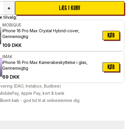
LÆG I KURV
+
 tilvalg:
MOBIQUE
iPhone 16 Pro Max Crystal Hybrid-cover,
KØB
Gennemsigtig
109
DKK
IMAK
iPhone 16 Pro Max Kamerabeskyttelse i glas,
KØB
Gennemsigtig
69
DKK
levering (DAO, Instabox, Budbee)
MobilePay, Apple Pay, kort & bank
åbent køb - god tid til at ombestemme dig