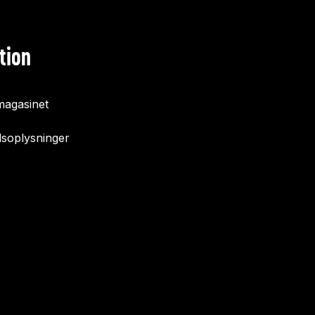
tion
agasinet
soplysninger