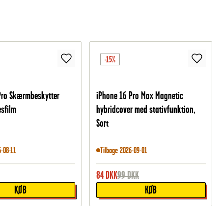
-15%
Pro Skærmbeskytter
iPhone 16 Pro Max Magnetic
esfilm
hybridcover med stativfunktion,
Sort
6-08-11
Tilbage 2026-09-01
84
DKK
99
DKK
KØB
KØB