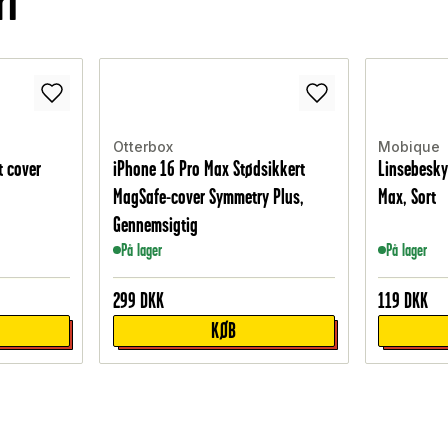
ri
Otterbox
Mobique
t cover
iPhone 16 Pro Max Stødsikkert
Linsebesky
MagSafe-cover Symmetry Plus,
Max, Sort
Gennemsigtig
På lager
På lager
299
DKK
119
DKK
KØB