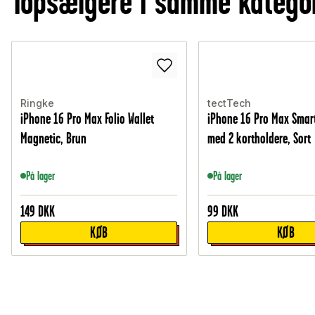
Topsælgere i samme katego
Ringke
tectTech
iPhone 16 Pro Max Folio Wallet
iPhone 16 Pro Max Smar
Magnetic, Brun
med 2 kortholdere, Sort
På lager
På lager
149
DKK
99
DKK
KØB
KØB