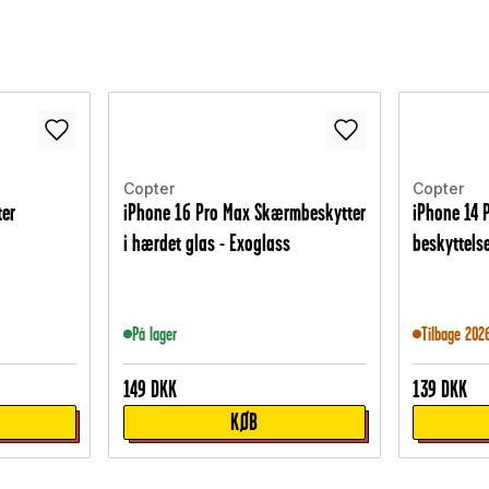
Copter
Copter
ter
iPhone 16 Pro Max Skærmbeskytter
iPhone 14 
i hærdet glas - Exoglass
beskyttels
På lager
Tilbage 202
149
DKK
139
DKK
KØB