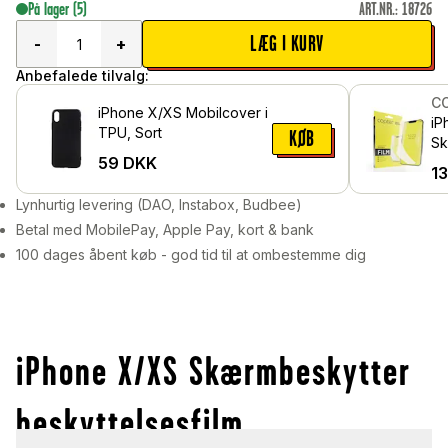
På lager
(5)
ART.NR.
:
18726
LÆG I KURV
-
+
Anbefalede tilvalg:
C
iPhone X/XS Mobilcover i
iP
TPU, Sort
KØB
Sk
59
DKK
be
1
Lynhurtig levering (DAO, Instabox, Budbee)
Betal med MobilePay, Apple Pay, kort & bank
100 dages åbent køb - god tid til at ombestemme dig
iPhone X/XS Skærmbeskytter
beskyttelsesfilm