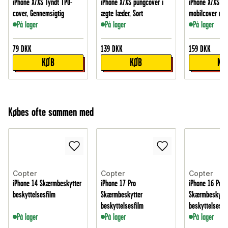
iPhone X/XS Tyndt TPU-
iPhone X/XS pungcover i
iPhone X/XS St
cover, Gennemsigtig
ægte læder, Sort
mobilcover med
På lager
På lager
På lager
79
DKK
139
DKK
159
DKK
KØB
KØB
KØ
Købes ofte sammen med
Copter
Copter
Copter
iPhone 14 Skærmbeskytter
iPhone 17 Pro
iPhone 16 Pro
beskyttelsesfilm
Skærmbeskytter
Skærmbeskytte
beskyttelsesfilm
beskyttelsesfi
På lager
På lager
På lager