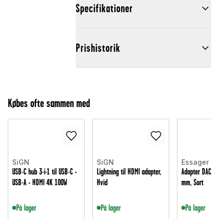
Specifikationer
Prishistorik
Købes ofte sammen med
SiGN
SiGN
Essager
USB-C hub 3-i-1 til USB-C +
Lightning til HDMI adapter,
Adapter DAC USB
USB-A + HDMI 4K 100W
Hvid
mm, Sort
På lager
På lager
På lager