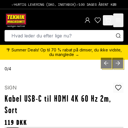
HURTIG LEVERING (DAO, INSTABOX)
100 DAGES ÅBENT KØB
items in cart,
🌴 Summer Deals! Op til 70 % rabat på dimser, du ikke vidste,
du manglede →
PREVIOUS SLID
NEXT S
0
/
4
SiGN
Kabel USB-C til HDMI 4K 60 Hz 2m,
Sort
119
DKK