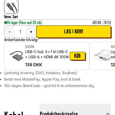
Farve
:
Sort
På lager
(Flere end 20 stk)
ART.NR.
:
74718
LÆG I KURV
-
+
Anbefalede tilvalg:
SIGN
S
USB-C hub 3-i-1 til USB-C
Li
KØB
+ USB-A + HDMI 4K 100W
ad
139
DKK
1
Lynhurtig levering (DAO, Instabox, Budbee)
Betal med MobilePay, Apple Pay, kort & bank
100 dages åbent køb - god tid til at ombestemme dig
Produktbeskrivelse