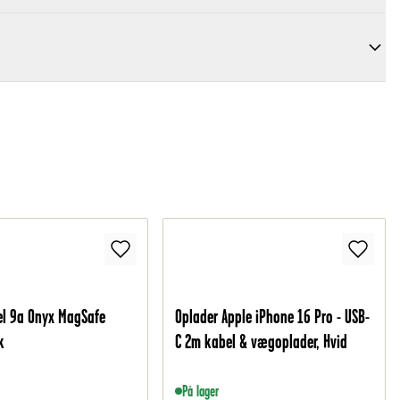
el 9a Onyx MagSafe
Oplader Apple iPhone 16 Pro - USB-
k
C 2m kabel & vægoplader, Hvid
På lager