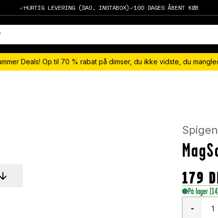
HURTIG LEVERING (DAO, INSTABOX)
100 DAGES ÅBENT KØB
ummer Deals! Op til 70 % rabat på dimser, du ikke vidste, du mangl
Spige
MagSa
179
D
På lager
(14
-