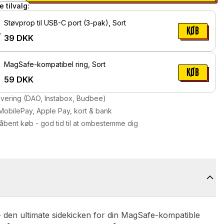
 tilvalg:
Støvprop til USB-C port (3-pak), Sort
KØB
39
DKK
MagSafe-kompatibel ring, Sort
KØB
59
DKK
levering (DAO, Instabox, Budbee)
MobilePay, Apple Pay, kort & bank
åbent køb - god tid til at ombestemme dig
 den ultimate sidekicken for din MagSafe-kompatible