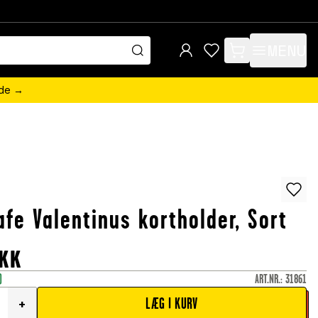
MENU
items in cart, view 
ede →
n
fe Valentinus kortholder, Sort
KK
)
ART.NR.
:
31861
LÆG I KURV
+