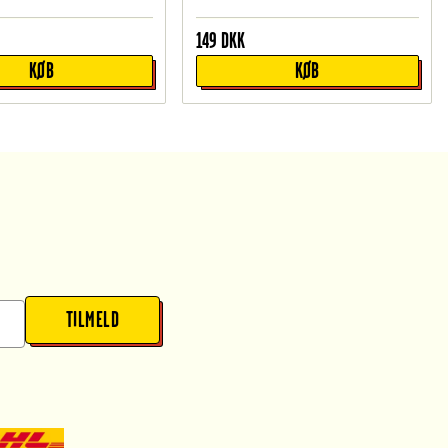
149
DKK
KØB
KØB
TILMELD