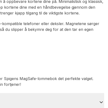
 å oppbevare kortene dine på. Minimalistisk og klassisk,
 opp kortene dine med en håndbevegelse gjennom den
enger kjapp tilgang til de viktigste kortene.
e-kompatible telefoner eller deksler. Magnetene sørger
 så du slipper å bekymre deg for at den tar en egen
til, er Spigens MagSafe-lommebok det perfekte valget.
n fortjener!