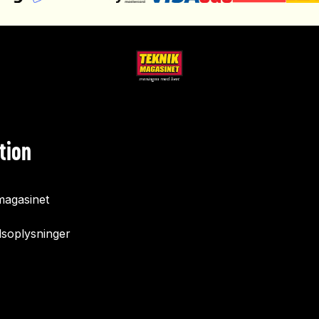
tion
agasinet
soplysninger