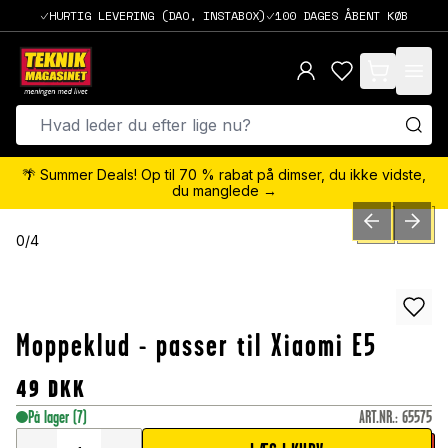
HURTIG LEVERING (DAO, INSTABOX)
100 DAGES ÅBENT KØB
items in cart,
🌴 Summer Deals! Op til 70 % rabat på dimser, du ikke vidste,
du manglede →
PREVIOUS SLID
NEXT S
0
/
4
Moppeklud - passer til Xiaomi E5
49
DKK
På lager
(7)
ART.NR.
:
65575