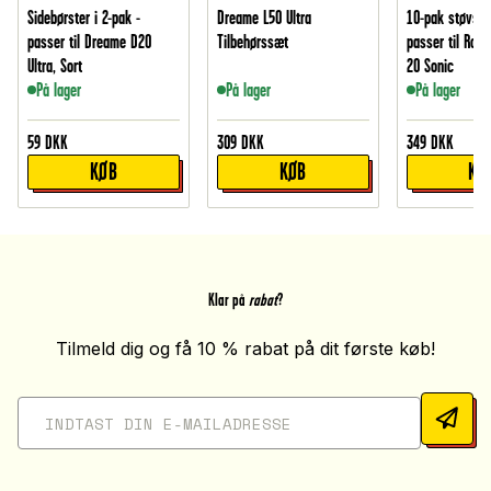
Sidebørster i 2-pak -
Dreame L50 Ultra
10-pak støvsug
passer til Dreame D20
Tilbehørssæt
passer til Rob
Ultra, Sort
20 Sonic
På lager
På lager
På lager
59
DKK
309
DKK
349
DKK
KØB
KØB
KØ
Klar på
rabat
?
Tilmeld dig og få 10 % rabat på dit første køb!