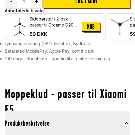
LÆG I KURV
-
+
Anbefalede tilvalg:
Sidebørster i 2-pak -
Si
passer til Dreame D20
passe
KØB
Ultra, Sort
So
59
DKK
5
Lynhurtig levering (DAO, Instabox, Budbee)
Betal med MobilePay, Apple Pay, kort & bank
100 dages åbent køb - god tid til at ombestemme dig
Moppeklud - passer til Xiaomi
E5
Produktbeskrivelse