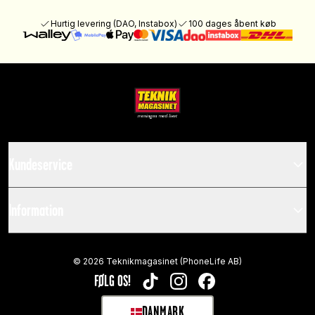
Hurtig levering (DAO, Instabox)
100 dages åbent køb
Kundeservice
Information
©
2026
Teknikmagasinet (PhoneLife AB)
FØLG OS!
TIKTOK
INSTAGRAM
FACEBOOK
DANMARK