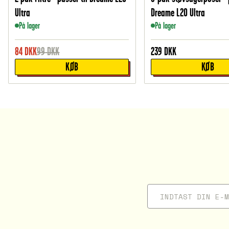
Ultra
Dreame L20 Ultra
På lager
På lager
84
DKK
99
DKK
239
DKK
KØB
KØB