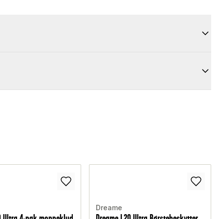
Dreame
 Ultra 4-pak moppeklud
Dreame L20 Ultra Børstebeskytter