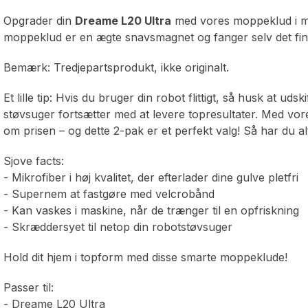
Opgrader din
Dreame L20 Ultra
med vores moppeklud i mi
moppeklud er en ægte snavsmagnet og fanger selv det fin
Bemærk: Tredjepartsprodukt, ikke originalt.
Et lille tip: Hvis du bruger din robot flittigt, så husk at ud
støvsuger fortsætter med at levere topresultater. Med vo
om prisen – og dette 2-pak er et perfekt valg! Så har du altid
Sjove facts:
- Mikrofiber i høj kvalitet, der efterlader dine gulve pletfri
- Supernem at fastgøre med velcrobånd
- Kan vaskes i maskine, når de trænger til en opfriskning
- Skræddersyet til netop din robotstøvsuger
Hold dit hjem i topform med disse smarte moppeklude!
Passer til:
- Dreame L20 Ultra