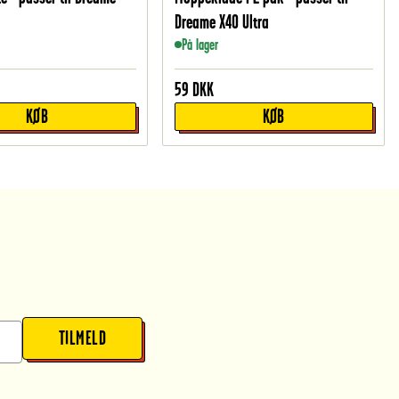
Dreame X40 Ultra
På lager
59
DKK
KØB
KØB
TILMELD