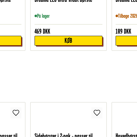
På lager
Tilbage 202
469
DKK
189
DKK
KØB
asser til
Sidebørster i 2-pak - passer til
Hovedbørst