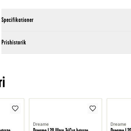
Specifikationer
Prishistorik
ri
Dreame
Dreame
børste
Dreame L20 Ultra TriCut børste
Dreame L20