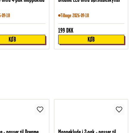
6-09-18
Tilbage 2026-09-18
199
DKK
KØB
KØB
e - passer til Dreame
Moppeklude i 2-pak - passer til