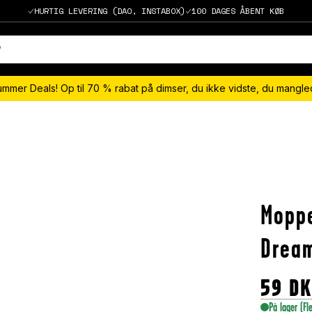
HURTIG LEVERING (DAO, INSTABOX)
100 DAGES ÅBENT KØB
ummer Deals! Op til 70 % rabat på dimser, du ikke vidste, du mangl
Moppe
Dream
59
D
På lager
(Fl