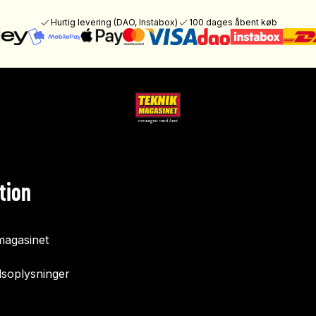
Hurtig levering (DAO, Instabox)
100 dages åbent køb
tion
agasinet
soplysninger