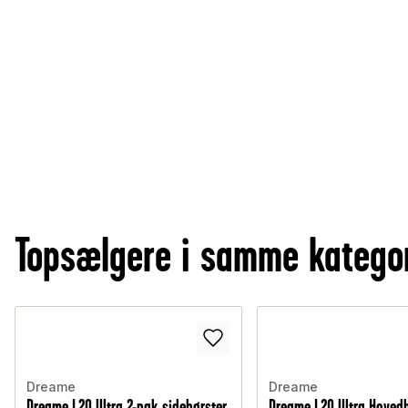
Topsælgere i samme katego
Dreame
Dreame
Dreame L20 Ultra 2-pak sidebørster,
Dreame L20 Ultra Hoved