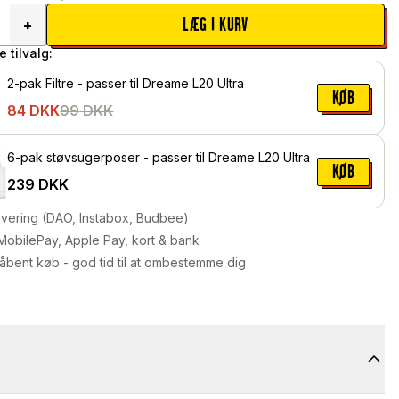
LÆG I KURV
+
 tilvalg:
2-pak Filtre - passer til Dreame L20 Ultra
KØB
84
DKK
99
DKK
6-pak støvsugerposer - passer til Dreame L20 Ultra
KØB
239
DKK
levering (DAO, Instabox, Budbee)
MobilePay, Apple Pay, kort & bank
åbent køb - god tid til at ombestemme dig