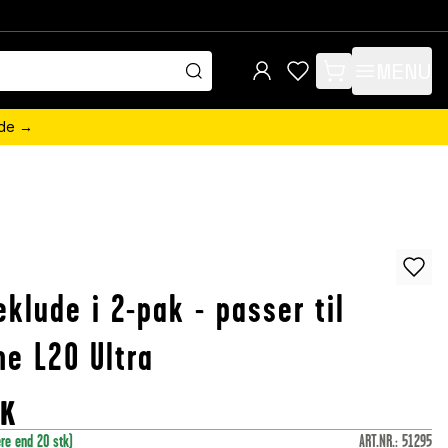
MENU
items in cart, view 
ede →
klude i 2-pak - passer til
e L20 Ultra
KK
ere end 20 stk)
ART.NR.
:
51295