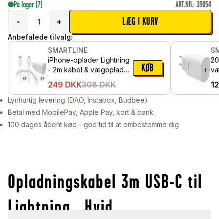
På lager
(7)
ART.NR.
:
39054
LÆG I KURV
-
+
Anbefalede tilvalg:
SMARTLINE
S
iPhone-oplader Lightning
2
KØB
- 2m kabel & vægoplader,
væ
Hvid
Po
249
DKK
308
DKK
1
Lynhurtig levering (DAO, Instabox, Budbee)
Betal med MobilePay, Apple Pay, kort & bank
100 dages åbent køb - god tid til at ombestemme dig
Opladningskabel 3m USB-C til
Lightning , Hvid