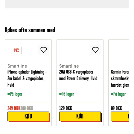
Købes ofte sammen med
-19%
Smartline
Smartline
iPhone-oplader Lightning -
20W USB-C vægoplader
Garmin Forerun
2m kabel & vægoplader,
med Power Delivery, Hvid
skærmbeskytte
Hvid
hærdet glas
På lager
På lager
På lager
249
DKK
308
DKK
129
DKK
89
DKK
KØB
KØB
KØ