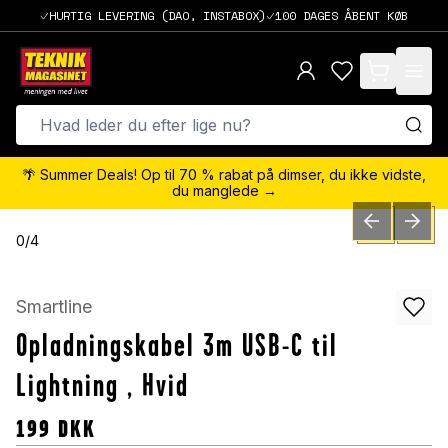
HURTIG LEVERING (DAO, INSTABOX)
100 DAGES ÅBENT KØB
items in cart,
🌴 Summer Deals! Op til 70 % rabat på dimser, du ikke vidste,
du manglede →
PREVIOUS SLID
NEXT S
0
/
4
Smartline
Opladningskabel 3m USB-C til
Lightning , Hvid
199
DKK