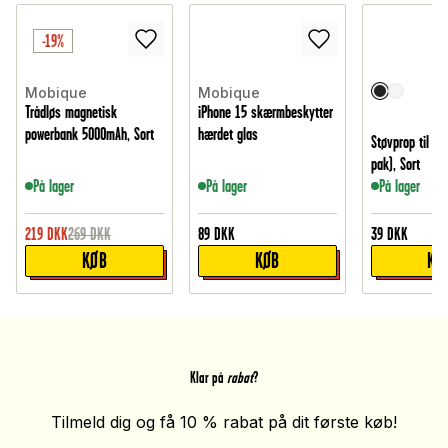
-19%
Mobique
Mobique
Trådløs magnetisk
iPhone 15 skærmbeskytter
powerbank 5000mAh, Sort
hærdet glas
Støvprop til US
pak), Sort
På lager
På lager
På lager
219
DKK
269
DKK
89
DKK
39
DKK
KØB
KØB
KØ
Klar på
rabat
?
Tilmeld dig og få 10 % rabat på dit første køb!