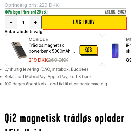
Oprindelig pris:
229
DKK
På lager
(Flere end 20 stk)
ART.NR.
:
65827
LÆG I KURV
-
+
Anbefalede tilvalg:
MOBIQUE
M
Trådløs magnetisk
iP
KØB
powerbank 5000mAh,
sk
Sort
hæ
219
DKK
269
DKK
8
Lynhurtig levering (DAO, Instabox, Budbee)
Betal med MobilePay, Apple Pay, kort & bank
100 dages åbent køb - god tid til at ombestemme dig
Qi2 magnetisk trådløs oplader