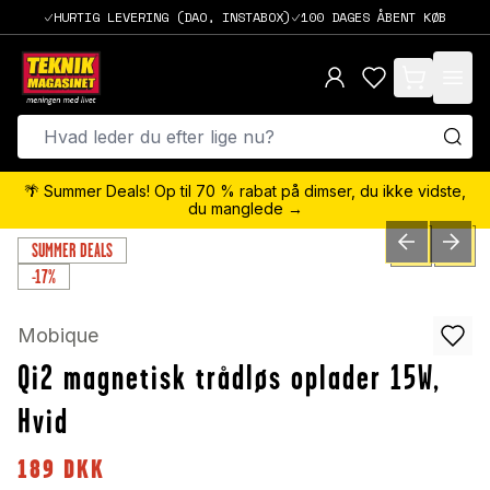
HURTIG LEVERING (DAO, INSTABOX)
100 DAGES ÅBENT KØB
items in cart,
🌴 Summer Deals! Op til 70 % rabat på dimser, du ikke vidste,
du manglede →
SUMMER DEALS
PREVIOUS SLID
NEXT S
0
/
4
-17%
Mobique
Qi2 magnetisk trådløs oplader 15W,
Hvid
189
DKK