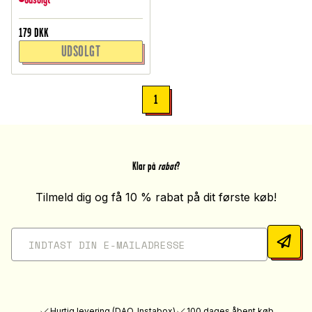
179
DKK
UDSOLGT
1
Klar på
rabat
?
Tilmeld dig og få 10 % rabat på dit første køb!
Hurtig levering (DAO, Instabox)
100 dages åbent køb