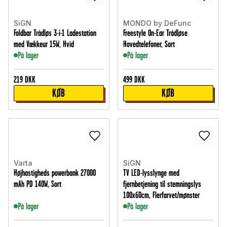
SiGN
MONDO by DeFunc
Foldbar Trådløs 3-i-1 Ladestation
Freestyle On-Ear Trådløse
med Vækkeur 15W, Hvid
Hovedtelefoner, Sort
På lager
På lager
219
DKK
499
DKK
KØB
KØB
Varta
SiGN
Højhastigheds powerbank 27000
TV LED-lysslynge med
mAh PD 140W, Sort
fjernbetjening til stemningslys
100x60cm, Flerfarvet/mønster
På lager
På lager