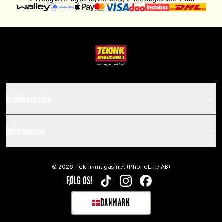
Kundeservice
Information
©
2026
Teknikmagasinet (PhoneLife AB)
FØLG OS!
TIKTOK
INSTAGRAM
FACEBOOK
DANMARK
SELECT MARKET