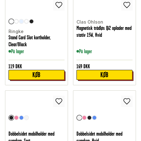
Clas Ohlson
Magnetisk trådløs Qi2 oplader med
Ringke
stativ 15W, Hvid
Stand Card Slot kortholder,
Clear/Black
På lager
På lager
119
DKK
169
DKK
KØB
KØB
Dobbelsidet mobilholder med
Dobbelsidet mobilholder med
sugekop, Sort
sugekop, Hvid