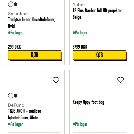
Yaber
T2 Plus Bærbar Full HD-projektor,
Smartline
Beige
Trådløse In-ear Hovedtelefoner,
Hvid
På lager
På lager
299
DKK
3799
DKK
KØB
KØB
Keepy Uppy foot bag
DeFunc
TRUE ANC II - trådløse
høretelefoner, White
På lager
På lager