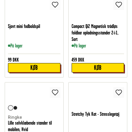
Sjovt mini fodboldspil
Compact Qi2 Magnetisk trådløs
foldbar opladningsstander 2-i-1,
Sort
På lager
På lager
99
DKK
459
DKK
KØB
KØB
Stretchy Tyk Kat - Stresslegetøj
Ringke
Lille selvklæbende stander til
mobilen, Hvid