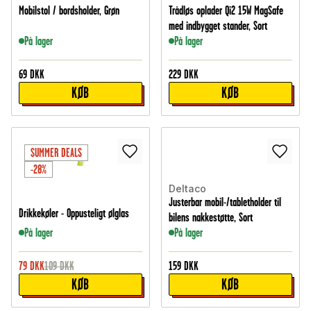
Mobilstol / bordsholder, Grøn
Trådløs oplader Qi2 15W MagSafe
med indbygget stander, Sort
På lager
På lager
69
DKK
229
DKK
KØB
KØB
SUMMER DEALS
-28%
Deltaco
Justerbar mobil-/tabletholder til
Drikkekøler - Oppusteligt ølglas
bilens nakkestøtte, Sort
På lager
På lager
79
DKK
109
DKK
159
DKK
KØB
KØB