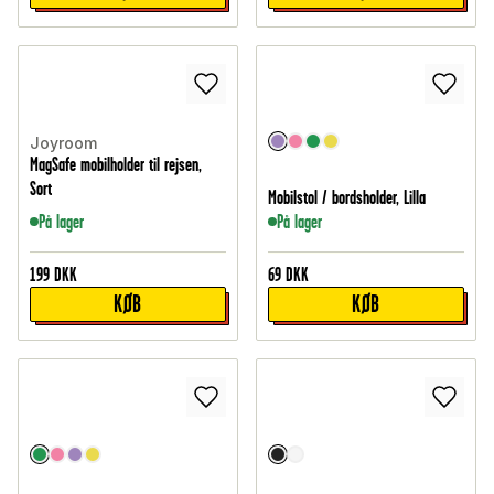
Joyroom
MagSafe mobilholder til rejsen,
Sort
Mobilstol / bordsholder, Lilla
På lager
På lager
199
DKK
69
DKK
KØB
KØB