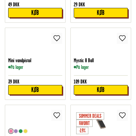
49
DKK
29
DKK
KØB
KØB
Mini vandpistol
Mystic 8 Ball
På lager
På lager
39
DKK
109
DKK
KØB
KØB
SUMMER DEALS
FAVORIT
-19%