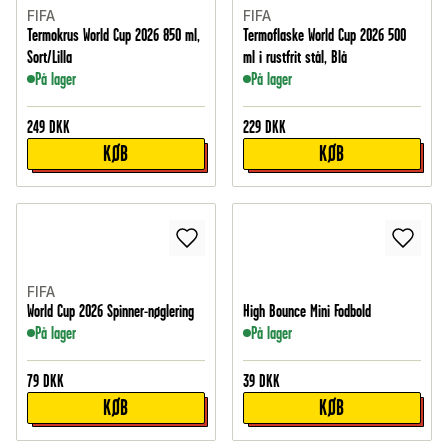
FIFA
FIFA
Termokrus World Cup 2026 850 ml,
Termoflaske World Cup 2026 500
Sort/Lilla
ml i rustfrit stål, Blå
På lager
På lager
249
DKK
229
DKK
KØB
KØB
FIFA
World Cup 2026 Spinner-nøglering
High Bounce Mini Fodbold
På lager
På lager
79
DKK
39
DKK
KØB
KØB