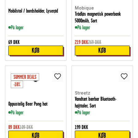
Mobique
Mobilstol / bordsholder, Lyserød
Trådløs magnetisk powerbank
5000mAh, Sort
På lager
På lager
69
DKK
219
DKK
269
DKK
KØB
KØB
SUMMER DEALS
-18%
Streetz
Vandtæt bærbar Bluetooth-
Oppustelig Beer Pong hat
højttaler, Sort
På lager
På lager
89
DKK
109
DKK
199
DKK
KØB
KØB