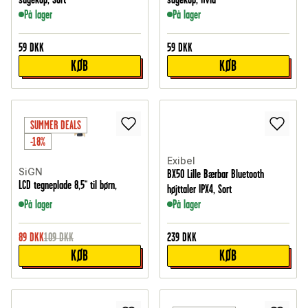
På lager
På lager
59
DKK
59
DKK
KØB
KØB
SUMMER DEALS
-18%
Exibel
SiGN
BX50 Lille Bærbar Bluetooth
LCD tegneplade 8,5" til børn,
højttaler IPX4, Sort
På lager
På lager
89
DKK
109
DKK
239
DKK
KØB
KØB