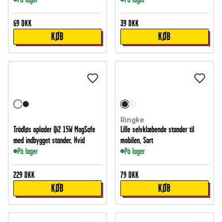
69
DKK
39
DKK
KØB
KØB
Ringke
Trådløs oplader Qi2 15W MagSafe
Lille selvklæbende stander til
med indbygget stander, Hvid
mobilen, Sort
På lager
På lager
229
DKK
79
DKK
KØB
KØB