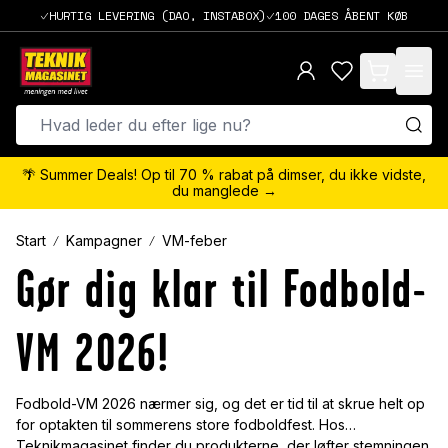
HURTIG LEVERING (DAO, INSTABOX)
100 DAGES ÅBENT KØB
items in cart,
🌴 Summer Deals! Op til 70 % rabat på dimser, du ikke vidste,
du manglede →
Start
Kampagner
VM-feber
Gør dig klar til Fodbold-
VM 2026!
Fodbold-VM 2026 nærmer sig, og det er tid til at skrue helt op
for optakten til sommerens store fodboldfest. Hos
Teknikmagasinet finder du produkterne, der løfter stemningen