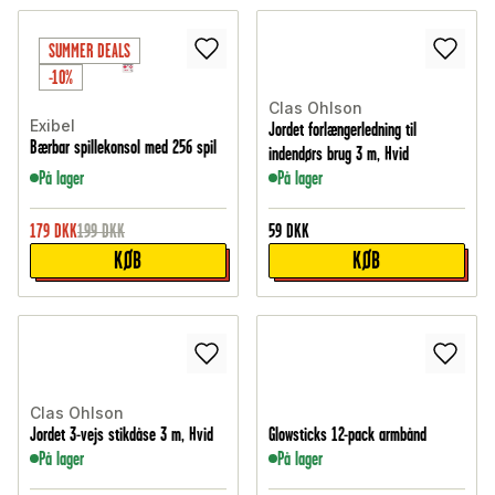
SUMMER DEALS
-10%
Clas Ohlson
Exibel
Jordet forlængerledning til
Bærbar spillekonsol med 256 spil
indendørs brug 3 m, Hvid
På lager
På lager
179
DKK
199
DKK
59
DKK
KØB
KØB
Clas Ohlson
Jordet 3-vejs stikdåse 3 m, Hvid
Glowsticks 12-pack armbånd
På lager
På lager