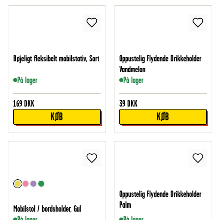
Bøjeligt fleksibelt mobilstativ, Sort
Oppustelig Flydende Drikkeholder
Vandmelon
På lager
På lager
169
DKK
39
DKK
KØB
KØB
Oppustelig Flydende Drikkeholder
Palm
Mobilstol / bordsholder, Gul
På lager
På lager