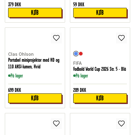
379
DKK
59
DKK
KØB
KØB
Clas Ohlson
Portabel miniprojektor med HD og
FIFA
110 ANSI-lumen, Hvid
Fodbold World Cup 2026 Str. 5 - Blå
På lager
På lager
699
DKK
209
DKK
KØB
KØB