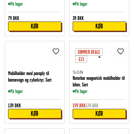
På lager
På lager
79
DKK
39
DKK
KØB
KØB
SUMMER DEALS
-11%
SiGN
Mobilholder med paraply til
Roterbar magnetisk mobilholder til
barnevogn og cykelstyr, Sort
bilen, Sort
På lager
På lager
139
DKK
159
DKK
179
DKK
KØB
KØB