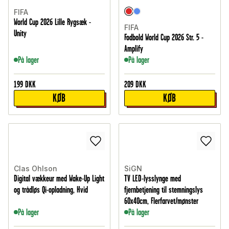
FIFA
World Cup 2026 Lille Rygsæk -
FIFA
Unity
Fodbold World Cup 2026 Str. 5 -
Amplify
På lager
På lager
199
DKK
209
DKK
KØB
KØB
Clas Ohlson
SiGN
Digital vækkeur med Wake-Up Light
TV LED-lysslynge med
og trådløs Qi-opladning, Hvid
fjernbetjening til stemningslys
60x40cm, Flerfarvet/mønster
På lager
På lager