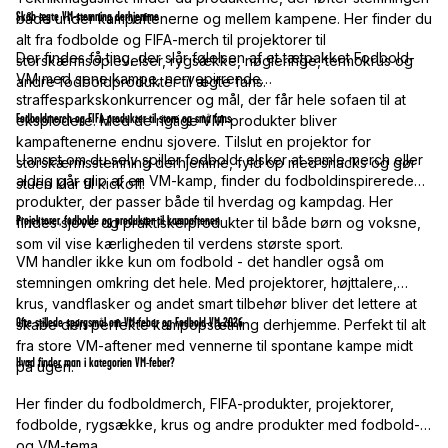
Skab ægte VM-stemning derhjemme
både under kampaftenerne og mellem kampene. Her finder du
alt fra fodbolde og FIFA-merch til projektorer til
Der findes få ting, der slår følelsen af et tætpakket Fodbold-
storskærmsoplevelser, rygsække, nøgleringe, termokrus og
VM med sene kampe, nervepirrende
andre fodboldprodukter til ægte fans.
straffesparkskonkurrencer og mål, der får hele sofaen til at
Fodboldmerch og FIFA-produkter til store og små fans
eksplodere. Med de rigtige VM-produkter bliver
kampaftenerne endnu sjovere. Tilslut en projektor for
Uanset om du selv spiller fodbold, elsker at samle merch eller
storskærmsstemning derhjemme, fyld op med snacks og gør
aldrig går glip af en VM-kamp, finder du fodboldinspirerede
stuen klar til kickoff.
produkter, der passer både til hverdag og kampdag. Her
Projektorer, fodbolde og produkter til kampaftenen
findes sjove og praktiske produkter til både børn og voksne,
som vil vise kærligheden til verdens største sport.
VM handler ikke kun om fodbold - det handler også om
stemningen omkring det hele. Med projektorer, højttalere,
krus, vandflasker og andet smart tilbehør bliver det lettere at
Ofte stillede spørgsmål om VM-feber og Fodbold-VM 2026
skabe den perfekte kampopsætning derhjemme. Perfekt til alt
fra store VM-aftener med vennerne til spontane kampe midt
Hvad finder man i kategorien VM-feber?
på ugen.
Her finder du fodboldmerch, FIFA-produkter, projektorer,
fodbolde, rygsække, krus og andre produkter med fodbold-
og VM-tema.