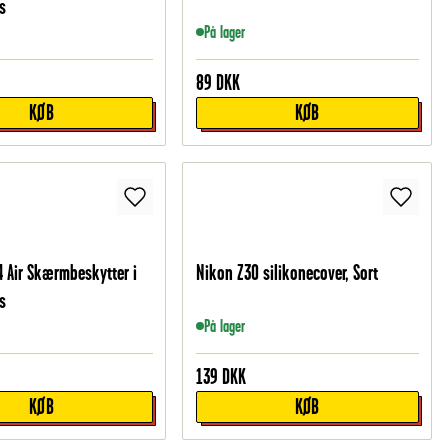
s
På lager
89
DKK
KØB
KØB
4 Air Skærmbeskytter i
Nikon Z30 silikonecover, Sort
s
På lager
139
DKK
KØB
KØB