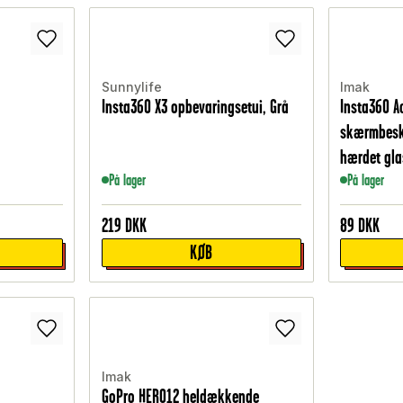
Sunnylife
Imak
Insta360 X3 opbevaringsetui, Grå
Insta360 A
skærmbesky
hærdet gla
På lager
På lager
219
DKK
89
DKK
KØB
Imak
GoPro HERO12 heldækkende