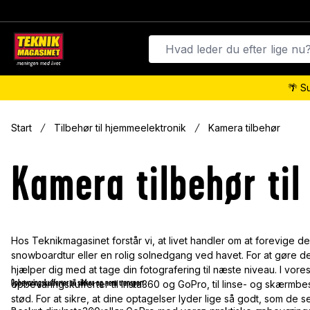
🌴 S
Start
Tilbehør til hjemmeelektronik
Kamera tilbehør
Kamera tilbehør til
Hos Teknikmagasinet forstår vi, at livet handler om at forevige d
snowboardtur eller en rolig solnedgang ved havet. For at gøre det
hjælper dig med at tage din fotografering til næste niveau. I vore
Opbevaringskufferter til sikker og nem transport
opbevaringskufferter til Insta360 og GoPro, til linse- og skærmb
stød. For at sikre, at dine optagelser lyder lige så godt, som de 