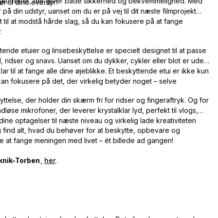
gskufferter, der giver både sikkerhed og bekvemmelighed. Med
r til dine eventyr!
 på din udstyr, uanset om du er på vej til dit næste filmprojekt
t til at modstå hårde slag, så du kan fokusere på at fange
.
nde etuier og linsebeskyttelse er specielt designet til at passe
 ridser og snavs. Uanset om du dykker, cykler eller blot er ude
lar til at fange alle dine øjeblikke. Et beskyttende etui er ikke kun
u kan fokusere på det, der virkelig betyder noget – selve
kyttelse, der holder din skærm fri for ridser og fingeraftryk. Og for
dløse mikrofoner, der leverer krystalklar lyd, perfekt til vlogs,
ine optagelser til næste niveau og virkelig lade kreativiteten
find alt, hvad du behøver for at beskytte, opbevare og
ere at fange meningen med livet – ét billede ad gangen!
knik-Torben
,
her
.