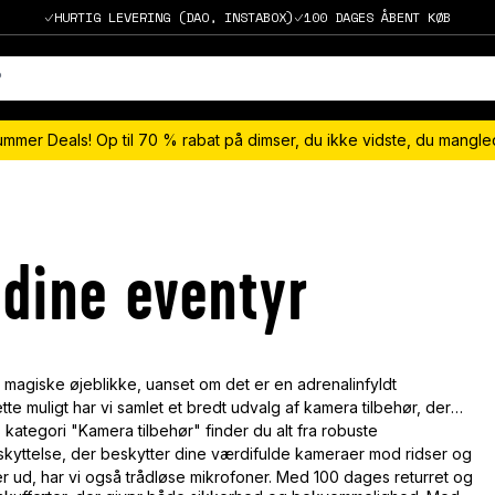
HURTIG LEVERING (DAO, INSTABOX)
100 DAGES ÅBENT KØB
ummer Deals! Op til 70 % rabat på dimser, du ikke vidste, du mangl
 dine eventyr
e magiske øjeblikke, uanset om det er en adrenalinfyldt
te muligt har vi samlet et bredt udvalg af kamera tilbehør, der
s kategori "Kamera tilbehør" finder du alt fra robuste
eskyttelse, der beskytter dine værdifulde kameraer mod ridser og
ser ud, har vi også trådløse mikrofoner. Med 100 dages returret og