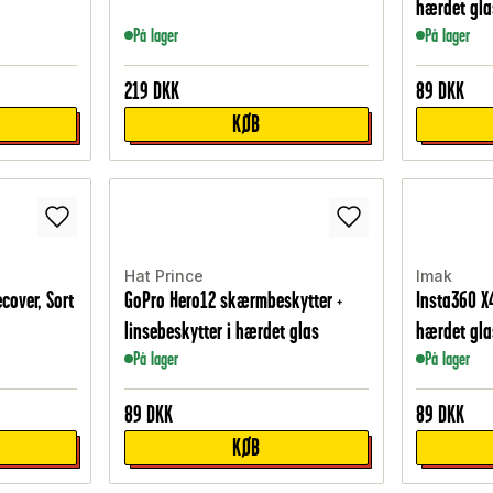
hærdet gla
På lager
På lager
219
DKK
89
DKK
KØB
Hat Prince
Imak
cover, Sort
GoPro Hero12 skærmbeskytter +
Insta360 X
linsebeskytter i hærdet glas
hærdet gla
På lager
På lager
89
DKK
89
DKK
KØB