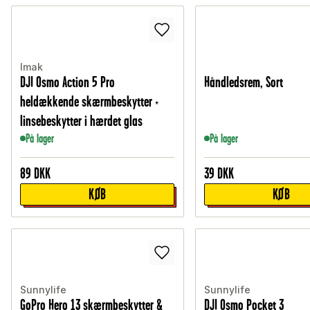
Imak
DJI Osmo Action 5 Pro
Håndledsrem, Sort
heldækkende skærmbeskytter +
linsebeskytter i hærdet glas
På lager
På lager
89
DKK
39
DKK
KØB
KØB
Sunnylife
Sunnylife
GoPro Hero 13 skærmbeskytter &
DJI Osmo Pocket 3