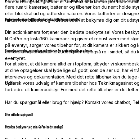
Beskyt din Insta360 eller GoPro med vores praktiske opbevarin
flere leveringsmuligheder, er det nemt at finde de perfekte tilbehø
flere rum til kameraer, batterier og tilbehør kan du nemt holde styr
eller blot skal ud og udforske naturen. Vores kufferter er designe
Beskyttende etuier og linsebeskyttelse til GoPro og Insta360
fantastiske billeder og videoer uden at bekymre dig om dit udstyr
Din actionkamera fortjener den bedste beskyttelse! Vores beskytte
til GoPro og Insta360-kameraer og giver et robust værn mod stød,
på eventyr, sørger vores tilbehør for, at dit kamera er sikkert og k
Skærmbeskyttelse og trådløse mikrofoner for professionelle resultater
en forsikring for dit kamera, det giver dig også ro i sindet, så d
eventyret.
For at sikre, at dit kamera altid er i topform, tilbyder vi skærmbes
at dine optagelser skal lyde lige så godt, som de ser ud, har vi trå
interviews og dokumentation. Med det rette tilbehør kan du tage d
Udforsk vores udvalg af kamera tilbehør hos Teknikmagasinet og 
flyde!
forbedre dit kameraudstyr. For med det rette tilbehør er det lett
Har du spørgsmål eller brug for hjælp? Kontakt vores chatbot,
Te
Ofte stillede spørgsmål
Hvordan beskytter jeg min GoPro bedst muligt?