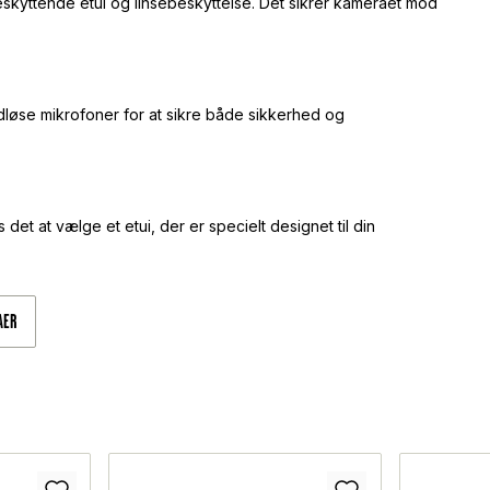
skyttende etui og linsebeskyttelse. Det sikrer kameraet mod
dløse mikrofoner for at sikre både sikkerhed og
det at vælge et etui, der er specielt designet til din
AER