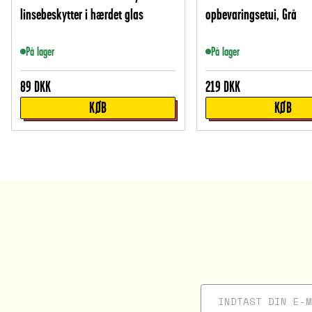
linsebeskytter i hærdet glas
opbevaringsetui, Grå
På lager
På lager
89
DKK
219
DKK
KØB
KØB