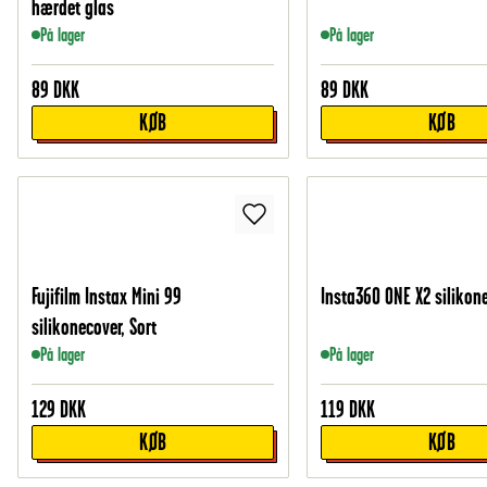
hærdet glas
På lager
På lager
89
DKK
89
DKK
KØB
KØB
Fujifilm Instax Mini 99
Insta360 ONE X2 silikone
silikonecover, Sort
På lager
På lager
129
DKK
119
DKK
KØB
KØB