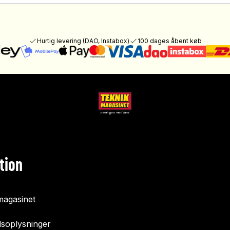
Hurtig levering (DAO, Instabox)
100 dages åbent køb
tion
agasinet
soplysninger