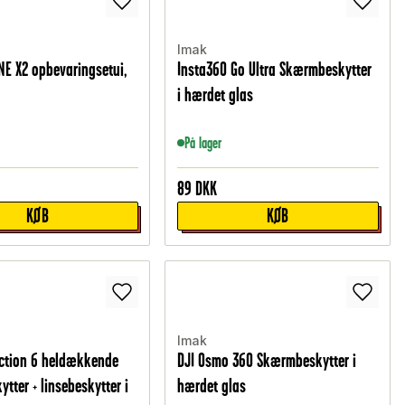
Imak
NE X2 opbevaringsetui,
Insta360 Go Ultra Skærmbeskytter
i hærdet glas
På lager
89
DKK
KØB
KØB
Imak
ction 6 heldækkende
DJI Osmo 360 Skærmbeskytter i
tter + linsebeskytter i
hærdet glas