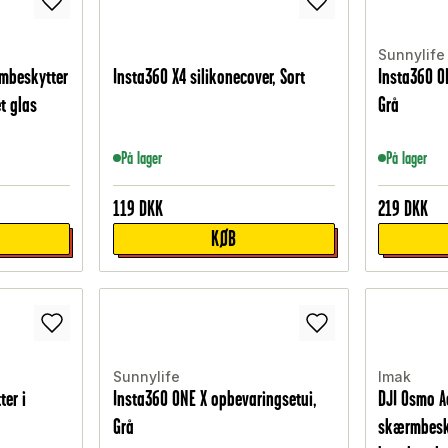
Sunnylife
mbeskytter
Insta360 X4 silikonecover, Sort
Insta360 O
t glas
Grå
På lager
På lager
119
DKK
219
DKK
KØB
Sunnylife
Imak
er i
Insta360 ONE X opbevaringsetui,
DJI Osmo A
Grå
skærmbesky