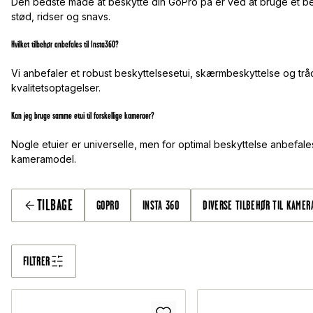
Den bedste måde at beskytte din GoPro på er ved at bruge et be
stød, ridser og snavs.
Hvilket tilbehør anbefales til Insta360?
Vi anbefaler et robust beskyttelsesetui, skærmbeskyttelse og trå
kvalitetsoptagelser.
Kan jeg bruge samme etui til forskellige kameraer?
Nogle etuier er universelle, men for optimal beskyttelse anbefales 
kameramodel.
TILBAGE
GOPRO
INSTA 360
DIVERSE TILBEHØR TIL KAMER
FILTRER