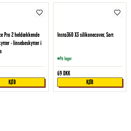
ce Pro 2 heldækkende
Insta360 X3 silikonecover, Sort
tter + linsebeskytter i
s
På lager
69
DKK
KØB
KØB