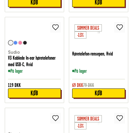
KØB
KØB
SUMMER DEALS
-13%
Sudio
Høretelefon-rensepen, Hvid
V3 Kablede In-ear høretelefoner
med USB-C, Hvid
På lager
På lager
119
DKK
69
DKK
79
DKK
KØB
KØB
SUMMER DEALS
-13%