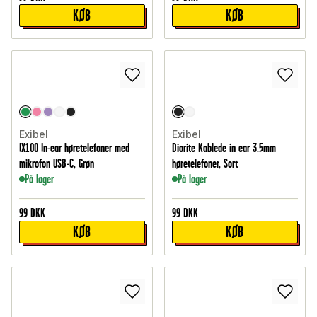
KØB
KØB
Exibel
Exibel
IX100 In-ear høretelefoner med
Diorite Kablede in ear 3.5mm
mikrofon USB-C, Grøn
høretelefoner, Sort
På lager
På lager
99
DKK
99
DKK
KØB
KØB