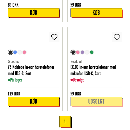
89
DKK
59
DKK
KØB
KØB
Sudio
Exibel
V3 Kablede In-ear høretelefoner
IX100 In-ear høretelefoner med
med USB-C, Sort
mikrofon USB-C, Sort
På lager
Udsolgt
119
DKK
99
DKK
KØB
UDSOLGT
1