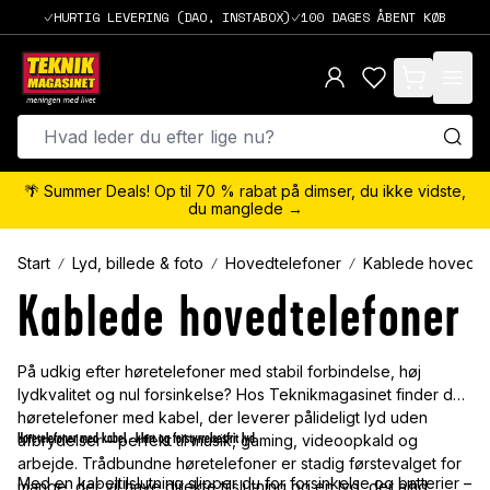
HURTIG LEVERING (DAO, INSTABOX)
100 DAGES ÅBENT KØB
items in cart,
🌴 Summer Deals! Op til 70 % rabat på dimser, du ikke vidste,
du manglede →
Start
Lyd, billede & foto
Hovedtelefoner
Kablede hovedte
Kablede hovedtelefoner
På udkig efter høretelefoner med stabil forbindelse, høj
lydkvalitet og nul forsinkelse? Hos Teknikmagasinet finder du
høretelefoner med kabel, der leverer pålideligt lyd uden
Høretelefoner med kabel - klart og forstyrrelsesfrit lyd
afbrydelser – perfekt til musik, gaming, videoopkald og
arbejde. Trådbundne høretelefoner er stadig førstevalget for
Med en kabeltilslutning slipper du for forsinkelse og batterier –
mange, der vil have direkte tilslutning og en lyd, der altid