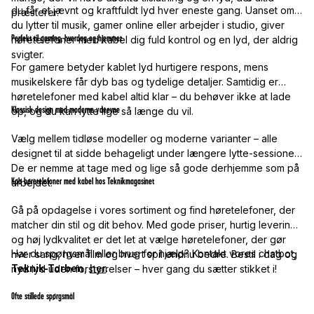
du får et jævnt og kraftfuldt lyd hver eneste gang. Uanset om
præsterer.
du lytter til musik, gamer online eller arbejder i studio, giver
Perfekt til gaming, hverdag og hjemmet
høretelefoner med kabel dig fuld kontrol og en lyd, der aldrig
svigter.
For gamere betyder kablet lyd hurtigere respons, mens
musikelskere får dyb bas og tydelige detaljer. Samtidig er
høretelefoner med kabel altid klar – du behøver ikke at lade
Klassisk design med moderne ydeevne
op, og du kan lytte lige så længe du vil.
Vælg mellem tidløse modeller og moderne varianter – alle
designet til at sidde behageligt under længere lytte-sessioner.
De er nemme at tage med og lige så gode derhjemme som på
Køb høretelefoner med kabel hos Teknikmagasinet
arbejdet.
Gå på opdagelse i vores sortiment og find høretelefoner, der
matcher din stil og dit behov. Med gode priser, hurtig levering
og høj lydkvalitet er det let at vælge høretelefoner, der gør
Har du spørgsmål eller brug for hjælp? Kontakt vores chatbot,
hver sang, hver film og hvert spil endnu bedre. Bestil i dag og
Teknik-Torben
,
her
.
nyd lyd uden forstyrrelser – hver gang du sætter stikket i!
Ofte stillede spørgsmål