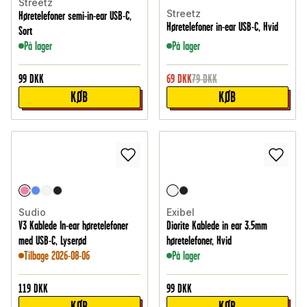
Streetz
Streetz
Høretelefoner semi-in-ear USB-C,
Høretelefoner in-ear USB-C, Hvid
Sort
På lager
På lager
99
DKK
69
DKK
79
DKK
KØB
KØB
Sudio
Exibel
V3 Kablede In-ear høretelefoner
Diorite Kablede in ear 3.5mm
med USB-C, Lyserød
høretelefoner, Hvid
Tilbage 2026-08-06
På lager
119
DKK
99
DKK
KØB
KØB