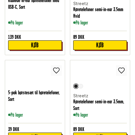
Kablede In-ear høretelefoner med
Streetz
USB-C, Sort
Høretelefoner semi-in-ear 3.5mm
Hvid
På lager
På lager
139
DKK
89
DKK
KØB
KØB
5-pak børstesæt til høretelefoner,
Streetz
Sort
Høretelefoner semi-in-ear 3.5mm,
Sort
På lager
På lager
39
DKK
89
DKK