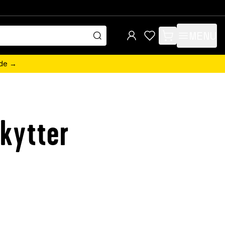
MENU
items in cart, view 
ede →
kytter