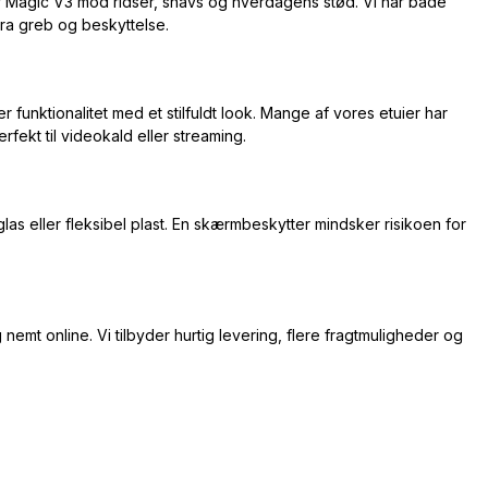
r Magic V3 mod ridser, snavs og hverdagens stød. Vi har både
a greb og beskyttelse.
funktionalitet med et stilfuldt look. Mange af vores etuier har
rfekt til videokald eller streaming.
s eller fleksibel plast. En skærmbeskytter mindsker risikoen for
nemt online. Vi tilbyder hurtig levering, flere fragtmuligheder og