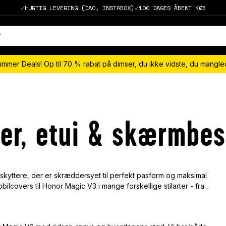
HURTIG LEVERING (DAO, INSTABOX)
100 DAGES ÅBENT KØB
ummer Deals! Op til 70 % rabat på dimser, du ikke vidste, du mangl
er, etui & skærmbes
yttere, der er skræddersyet til perfekt pasform og maksimal
lcovers til Honor Magic V3 i mange forskellige stilarter - fra