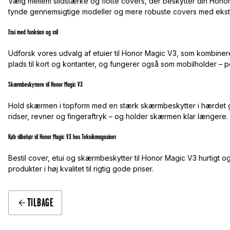
Vælg mellem slidstærke og flotte covers, der beskytter din Hono
tynde gennemsigtige modeller og mere robuste covers med ekstr
Etui med funktion og stil
Udforsk vores udvalg af etuier til Honor Magic V3, som kombinerer 
plads til kort og kontanter, og fungerer også som mobilholder – pe
Skærmbeskyttere til Honor Magic V3
Hold skærmen i topform med en stærk skærmbeskytter i hærdet gla
ridser, revner og fingeraftryk – og holder skærmen klar længere.
Køb tilbehør til Honor Magic V3 hos Teknikmagasinet
Bestil cover, etui og skærmbeskytter til Honor Magic V3 hurtigt og 
produkter i høj kvalitet til rigtig gode priser.
TILBAGE