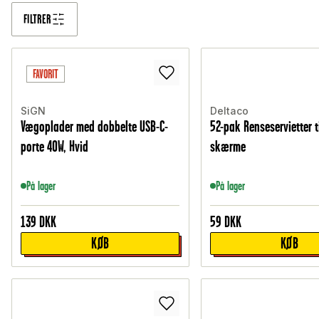
FILTRER
FAVORIT
SiGN
Deltaco
Vægoplader med dobbelte USB-C-
52-pak Renseservietter t
porte 40W, Hvid
skærme
På lager
På lager
139
DKK
59
DKK
KØB
KØB