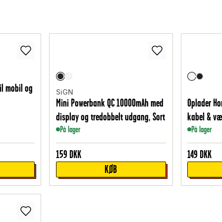
il mobil og
SiGN
Mini Powerbank QC 10000mAh med
Oplader Ho
display og tredobbelt udgang, Sort
kabel & væ
På lager
På lager
159
DKK
149
DKK
KØB