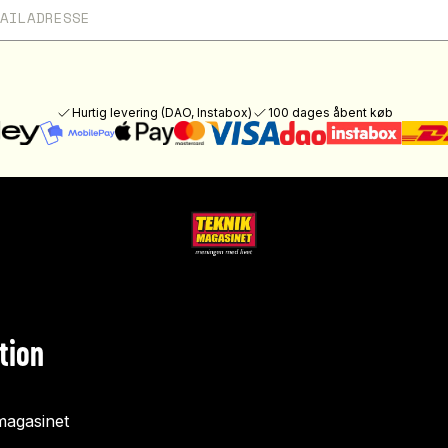
Hurtig levering (DAO, Instabox)
100 dages åbent køb
tion
agasinet