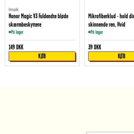
Imak
Honor Magic V3 Fuldendte bløde
Mikrofiberklud - hold d
skærmbeskyttere
skinnende ren, Hvid
På lager
På lager
149
DKK
39
DKK
KØB
KØB