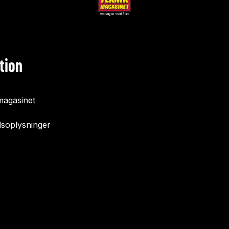
tion
agasinet
soplysninger