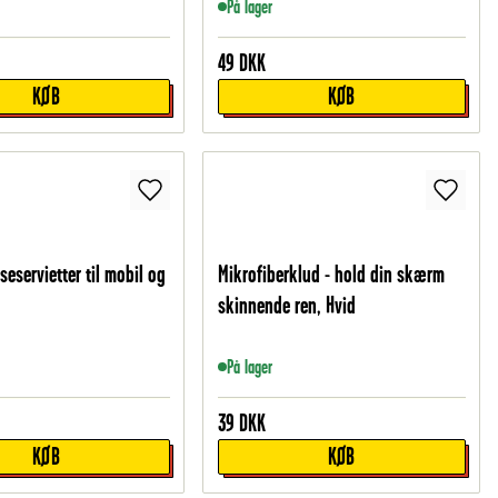
På lager
49
DKK
KØB
KØB
eservietter til mobil og
Mikrofiberklud - hold din skærm
skinnende ren, Hvid
På lager
39
DKK
KØB
KØB