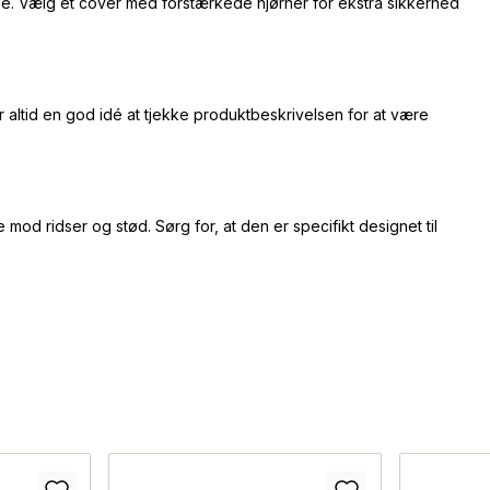
e. Vælg et cover med forstærkede hjørner for ekstra sikkerhed
 altid en god idé at tjekke produktbeskrivelsen for at være
od ridser og stød. Sørg for, at den er specifikt designet til