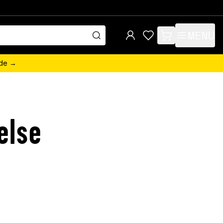
MENU
items in cart, view 
ede →
else