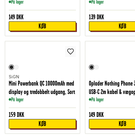
På lager
På lager
149
DKK
139
DKK
KØB
KØB
SiGN
Mini Powerbank QC 10000mAh med
Oplader Nothing Phone 3
display og tredobbelt udgang, Sort
USB-C 2m kabel & vægopl
På lager
På lager
159
DKK
149
DKK
KØB
KØB