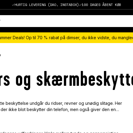
HURTIG LEVERING (DAO, INSTABOX)
100 DAGES ÅBENT KØB
ummer Deals! Op til 70 % rabat på dimser, du ikke vidste, du mangl
o
ers og skærmbeskytt
te beskyttelse undgår du ridser, revner og unødig slitage. Her
 der ikke blot beskytter din telefon, men også giver den en