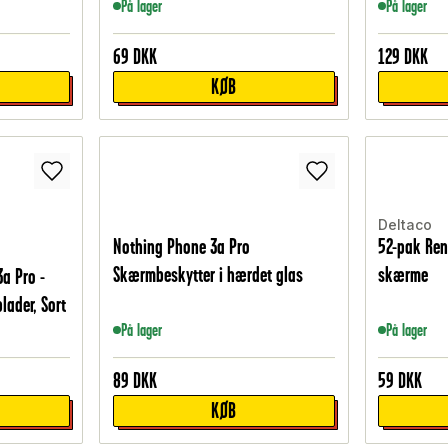
På lager
På lager
69
DKK
129
DKK
KØB
Deltaco
Nothing Phone 3a Pro
52-pak Rens
Skærmbeskytter i hærdet glas
skærme
a Pro -
ader, Sort
På lager
På lager
89
DKK
59
DKK
KØB