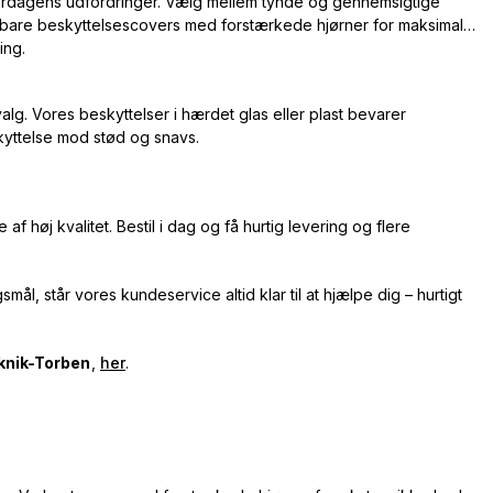
verdagens udfordringer. Vælg mellem tynde og gennemsigtige
oldbare beskyttelsescovers med forstærkede hjørner for maksimal
ing.
lg. Vores beskyttelser i hærdet glas eller plast bevarer
kyttelse mod stød og snavs.
høj kvalitet. Bestil i dag og få hurtig levering og flere
ål, står vores kundeservice altid klar til at hjælpe dig – hurtigt
knik-Torben
,
her
.