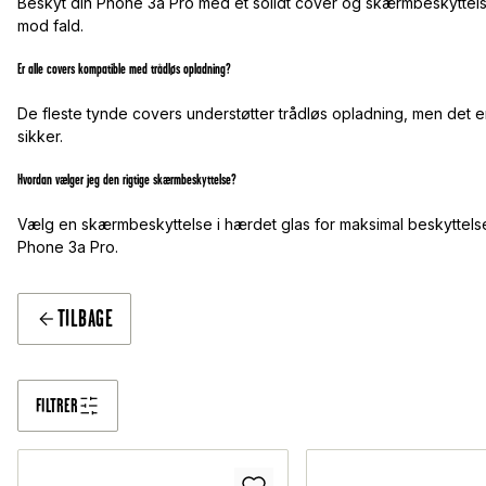
Beskyt din Phone 3a Pro med et solidt cover og skærmbeskyttels
mod fald.
Er alle covers kompatible med trådløs opladning?
De fleste tynde covers understøtter trådløs opladning, men det er
sikker.
Hvordan vælger jeg den rigtige skærmbeskyttelse?
Vælg en skærmbeskyttelse i hærdet glas for maksimal beskyttelse m
Phone 3a Pro.
TILBAGE
FILTRER