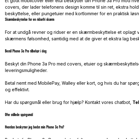
Et godt mobilcover eller etui beskytter din Phone 3a Pro mod h
covers, der lader telefonens design komme til sin ret, ekstra h
beskyttelse, eller pungetuier med kortlommer for en praktisk løsn
Skærmbeskyttelse for en ridsefri skærm
For at undgå revner og ridser er en skærmbeskyttelse et oplagt va
skærmens følsomhed, samtidig med at de giver et ekstra lag bes
Bestil Phone 3a Pro tilbehør i dag
Beskyt din Phone 3a Pro med covers, etuier og skærmbeskyttelse af 
leveringsmuligheder.
Betal nemt med MobilePay, Walley eller kort, og hvis du har spørgsm
og effektivt.
Har du spørgsmål eller brug for hjælp? Kontakt vores chatbot,
Te
Ofte stillede spørgsmål
Hvordan beskytter jeg bedst min Phone 3a Pro?