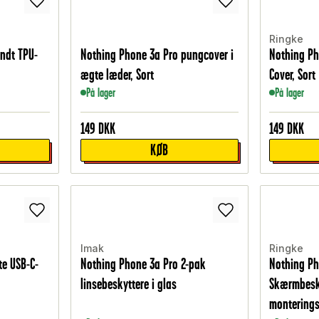
Ringke
ndt TPU-
Nothing Phone 3a Pro pungcover i
Nothing Ph
ægte læder, Sort
Cover, Sort
På lager
På lager
149
DKK
149
DKK
KØB
Imak
Ringke
e USB-C-
Nothing Phone 3a Pro 2-pak
Nothing Ph
linsebeskyttere i glas
Skærmbesky
montering