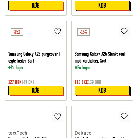
KØB
KØB
-15%
-15%
Samsung Galaxy A26 pungcover i
Samsung Galaxy A26 Slankt etui
ægte læder, Sort
med kortholder, Sort
På lager
På lager
127
DKK
149
DKK
118
DKK
139
DKK
KØB
KØB
tectTech
Deltaco