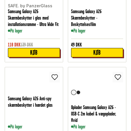
SAFE. by PanzerGlass
Samsung Galaxy A26
Samsung Galaxy A26
Skærmbeskytter i glas med
Skærmbeskytter -
installationsramme - Ultra Wide Fit
Beskyttelsesfilm
På lager
På lager
118
DKK
139
DKK
49
DKK
KØB
KØB
Samsung Galaxy A26 Anti-spy
skærmbeskytter i hærdet glas
Oplader Samsung Galaxy A26 -
USB-C 2m kabel & vægoplader,
Hvid
På lager
På lager