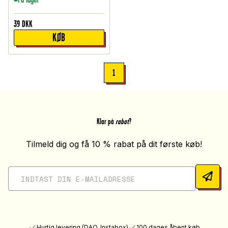
39
DKK
KØB
1
Klar på
rabat
?
Tilmeld dig og få 10 % rabat på dit første køb!
Hurtig levering (DAO, Instabox)
100 dages åbent køb