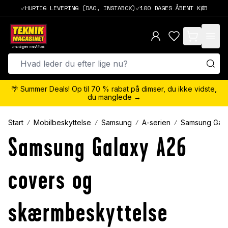
HURTIG LEVERING (DAO, INSTABOX)
100 DAGES ÅBENT KØB
items in cart,
🌴 Summer Deals! Op til 70 % rabat på dimser, du ikke vidste,
du manglede →
Start
Mobilbeskyttelse
Samsung
A-serien
Samsung Gala
Samsung Galaxy A26
covers og
skærmbeskyttelse