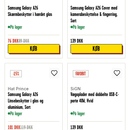
Samsung Galaxy A26
Samsung Galaxy A26 Cover med
Skærmbeskytter i hærdet glas
kamerabeskyttelse & fingerring,
Sort
På lager
På lager
76
DKK
89
DKK
139
DKK
KØB
KØB
-15%
FAVORIT
Hat Prince
SiGN
Samsung Galaxy A26
Vægoplader med dobbelte USB-C-
Linsebeskytter i glas og
porte 40W, Hvid
aluminium, Sort
På lager
På lager
101
DKK
119
DKK
139
DKK