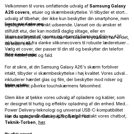
Velkommen til vores omfattende udvalg af
Samsung Galaxy
A26 covers
, etuier og skærmbeskyttelse. Vi tilbyder et stort
udvalg af tilbehør, der ikke kun beskytter din smartphone, men
Covers og etuier til enhver smag
også giver den et unikt udseende. Uanset om du ønsker et
stilfuldt etui, der kan modstå daglig slitage, eller en
Vores sortiment af covers og etuier til Samsung Galaxy A26
skærmbeskyttelse, der holder din skærm krystalklar, har vi det,
inkluderer alt fra slanke silikonecovers til robuste læderetuier.
du leder efter.
Vælg et cover, der passer til din stil og beskytter din telefon
Effektiv skærmbeskyttelse
mod ridser, stød og fald.
For at sikre, at din Samsung Galaxy A26's skærm forbliver
intakt, tilbyder vi skærmbeskyttelse i høj kvalitet. Vores udvalg
inkluderer hærdet glas og film, der beskytter mod ridser og
Opladere og kabler
stød uden at påvirke touchskærmens følsomhed.
Glem ikke at tjekke vores udvalg af opladere og kabler, som
er designet til hurtig og effektiv opladning af din enhed. Med
Power Delivery-teknologi og universal USB-C-kompatibilitet
Har du spørgsmål eller brug for hjælp? Kontakt vores chatbot,
kan du oplade din Galaxy A26 på ingen tid.
Teknik-Torben
,
her
.