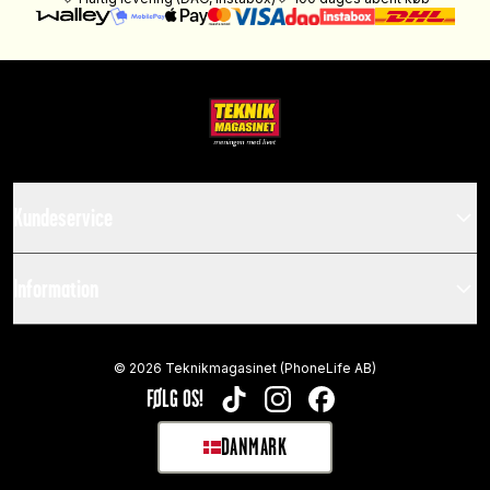
Kundeservice
Information
©
2026
Teknikmagasinet (PhoneLife AB)
FØLG OS!
TIKTOK
INSTAGRAM
FACEBOOK
DANMARK
SELECT MARKET