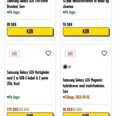
Samsung Galaxy A26 TPU-cover
52-pak Renseservietter til mobil og
Brushed, Sort
skærme
På lager
På lager
89
DKK
59
DKK
KØB
KØB
-15%
-15%
Samsung Galaxy A26 Hurtiglader
med 2 m USB-C-kabel & 2 porte
Samsung Galaxy A26 Magnetic
35W, Hvid
hybridcover med stativfunktion,
Sort
På lager
Tilbage 2026-09-01
279
DKK
328
DKK
84
DKK
99
DKK