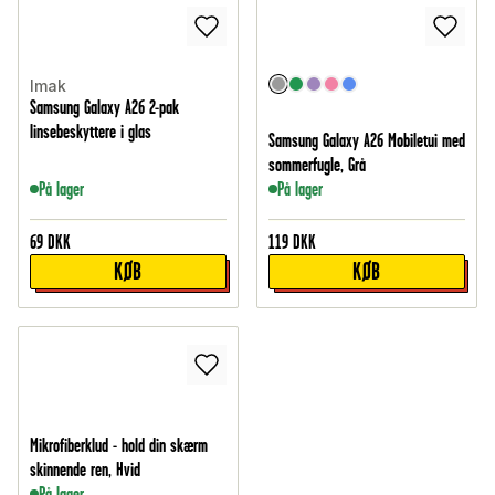
Imak
Samsung Galaxy A26 2-pak
linsebeskyttere i glas
Samsung Galaxy A26 Mobiletui med
sommerfugle, Grå
På lager
På lager
69
DKK
119
DKK
KØB
KØB
Mikrofiberklud - hold din skærm
skinnende ren, Hvid
På lager