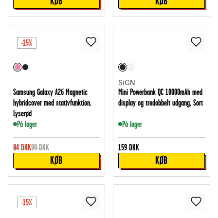
KØB
KØB
-15%
SiGN
Samsung Galaxy A26 Magnetic
Mini Powerbank QC 10000mAh med
hybridcover med stativfunktion,
display og tredobbelt udgang, Sort
Lyserød
På lager
På lager
84
DKK
99
DKK
159
DKK
KØB
KØB
-15%