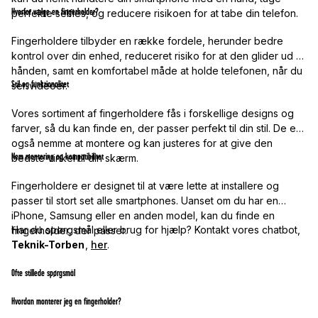
Hvorfor vælge en fingerholder?
perfekte selfies, og reducere risikoen for at tabe din telefon.
Fingerholdere tilbyder en række fordele, herunder bedre
kontrol over din enhed, reduceret risiko for at den glider ud af
hånden, samt en komfortabel måde at holde telefonen, når du
Stil og funktionalitet
ser videoer.
Vores sortiment af fingerholdere fås i forskellige designs og
farver, så du kan finde en, der passer perfekt til din stil. De er
også nemme at montere og kan justeres for at give den
Nem montering og kompatibilitet
bedste vinkel til din skærm.
Fingerholdere er designet til at være lette at installere og
passer til stort set alle smartphones. Uanset om du har en
iPhone, Samsung eller en anden model, kan du finde en
Har du spørgsmål eller brug for hjælp? Kontakt vores chatbot,
fingerholder, der passer.
Teknik-Torben
,
her
.
Ofte stillede spørgsmål
Hvordan monterer jeg en fingerholder?