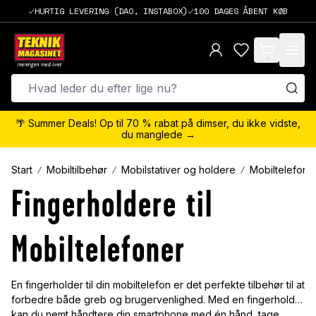
HURTIG LEVERING (DAO, INSTABOX)
100 DAGES ÅBENT KØB
items in cart,
🌴 Summer Deals! Op til 70 % rabat på dimser, du ikke vidste,
du manglede →
Start
Mobiltilbehør
Mobilstativer og holdere
Mobiltelefon 
Fingerholdere til
Mobiltelefoner
En fingerholder til din mobiltelefon er det perfekte tilbehør til at
forbedre både greb og brugervenlighed. Med en fingerholder
kan du nemt håndtere din smartphone med én hånd, tage