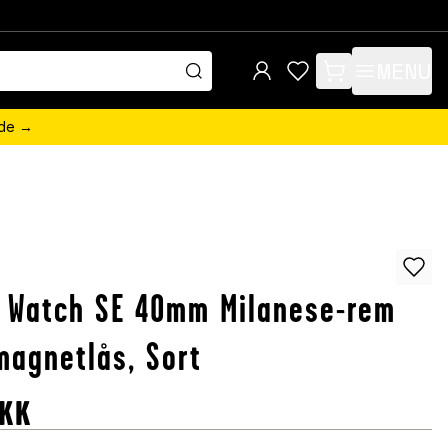
MENU
items in cart, view 
ede →
 Watch SE 40mm Milanese-rem
agnetlås, Sort
KK