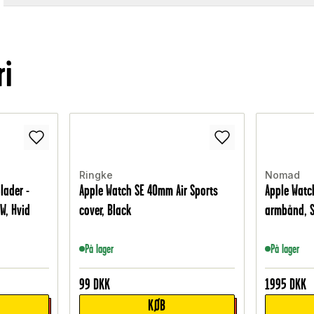
ri
Ringke
Nomad
lader -
Apple Watch SE 40mm Air Sports
Apple Watc
W, Hvid
cover, Black
armbånd, S
På lager
På lager
99
DKK
1995
DKK
KØB