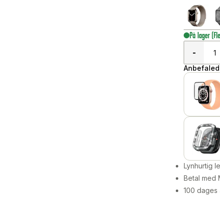
På lager
(Fl
-
Anbefalede
Lynhurtig 
Betal med 
100 dages 