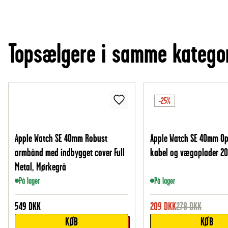
Topsælgere i samme katego
-25%
Apple Watch SE 40mm Robust
Apple Watch SE 40mm Op
armbånd med indbygget cover Full
kabel og vægoplader 20
Metal, Mørkegrå
På lager
På lager
549
DKK
209
DKK
278
DKK
KØB
KØB