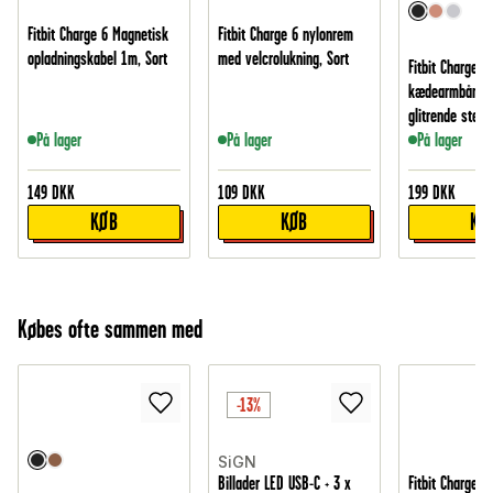
Fitbit Charge 6 Magnetisk
Fitbit Charge 6 nylonrem
opladningskabel 1m, Sort
med velcrolukning, Sort
Fitbit Charge 6
kædearmbånd 
glitrende sten,
På lager
På lager
På lager
149
DKK
109
DKK
199
DKK
KØB
KØB
KØ
Købes ofte sammen med
-13%
SiGN
Billader LED USB-C + 3 x
Fitbit Charge 6