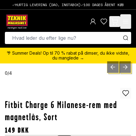
HURTIG LEVERING (DAO, INSTABOX)
100 DAGES ÅBENT KØB
items in cart,
🌴 Summer Deals! Op til 70 % rabat på dimser, du ikke vidste,
du manglede →
PREVIOUS SLID
NEXT S
0
/
4
Fitbit Charge 6 Milanese-rem med
magnetlås, Sort
149
DKK