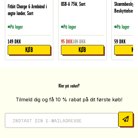
USB-A 75W, Sort
Skærmbeskytte
Fitbit Charge 6 Armbånd i
Beskyttelsesfi
ægte læder, Sort
På lager
På lager
På lager
149
DKK
95
DKK
109
DKK
59
DKK
KØB
KØB
KØ
Klar på
rabat
?
Tilmeld dig og få 10 % rabat på dit første køb!