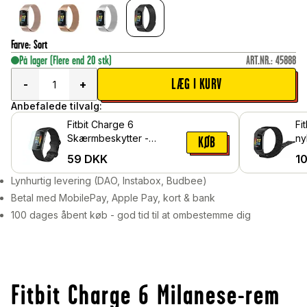
Farve
:
Sort
På lager
(Flere end 20 stk)
ART.NR.
:
45888
LÆG I KURV
-
+
Anbefalede tilvalg:
Fitbit Charge 6
Fi
Skærmbeskytter -
ny
KØB
Beskyttelsesfilm
ve
59
DKK
1
Lynhurtig levering (DAO, Instabox, Budbee)
Betal med MobilePay, Apple Pay, kort & bank
100 dages åbent køb - god tid til at ombestemme dig
Fitbit Charge 6 Milanese-rem