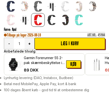
Farve
:
Rød
Tilbage på lager 2026-08-18
ART.NR.
:
45984
LÆG I KURV
-
+
Anbefalede tilvalg:
Garmin Forerunner 55 2-
Hø
pak skærmbeskyttelse i
Hv
KØB
hærdet glas
89
DKK
6
Lynhurtig levering (DAO, Instabox, Budbee)
Betal med MobilePay, Apple Pay, kort & bank
100 dages åbent køb - god tid til at ombestemme dig