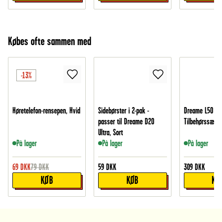
Købes ofte sammen med
-13%
Høretelefon-rensepen, Hvid
Sidebørster i 2-pak -
Dreame L50 Ult
passer til Dreame D20
Tilbehørssæt
Ultra, Sort
På lager
På lager
På lager
69
DKK
79
DKK
59
DKK
309
DKK
KØB
KØB
KØ