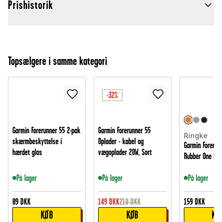
Prishistorik
Topsælgere i samme kategori
-32%
Garmin Forerunner 55 2-pak
Garmin Forerunner 55
Ringke
skærmbeskyttelse i
Oplader - kabel og
Garmin Forerun
hærdet glas
vægoplader 20W, Sort
Rubber One Bol
På lager
På lager
På lager
89
DKK
149
DKK
218
DKK
159
DKK
KØB
KØB
KØ