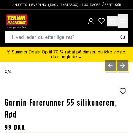
HURTIG LEVERING (DAO, INSTABOX)
100 DAGES ÅBENT KØB
items in cart,
🌴 Summer Deals! Op til 70 % rabat på dimser, du ikke vidste,
du manglede →
PREVIOUS SLID
NEXT S
0
/
4
Garmin Forerunner 55 silikonerem,
Rød
99
DKK