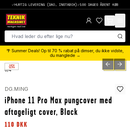
HURTIG LEVERING (DAO, INSTABOX)
100 DAGES ÅBENT KØB
items in cart,
🌴 Summer Deals! Op til 70 % rabat på dimser, du ikke vidste,
du manglede →
-15%
PREVIOUS SLID
NEXT S
0
/
4
DG.MING
iPhone 11 Pro Max pungcover med
aftageligt cover, Black
110
DKK