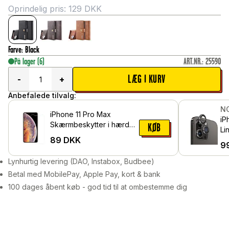
Oprindelig pris:
129
DKK
Farve
:
Black
På lager
(6)
ART.NR.
:
25590
LÆG I KURV
-
+
Anbefalede tilvalg:
N
iPhone 11 Pro Max
iP
Skærmbeskytter i hærdet
KØB
Li
glas
89
DKK
gl
9
al
Lynhurtig levering (DAO, Instabox, Budbee)
Betal med MobilePay, Apple Pay, kort & bank
100 dages åbent køb - god tid til at ombestemme dig