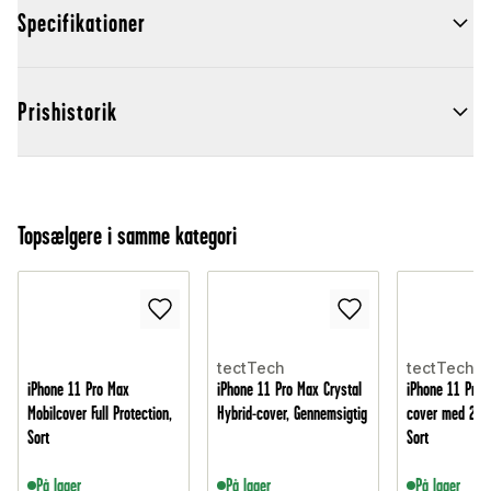
Specifikationer
Prishistorik
Topsælgere i samme kategori
tectTech
tectTech
iPhone 11 Pro Max
iPhone 11 Pro Max Crystal
iPhone 11 Pro 
Mobilcover Full Protection,
Hybrid-cover, Gennemsigtig
cover med 2 ko
Sort
Sort
På lager
På lager
På lager