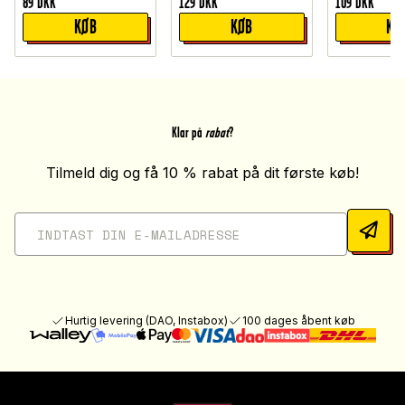
89
DKK
129
DKK
109
DKK
KØB
KØB
KØ
Klar på
rabat
?
Tilmeld dig og få 10 % rabat på dit første køb!
Hurtig levering (DAO, Instabox)
100 dages åbent køb