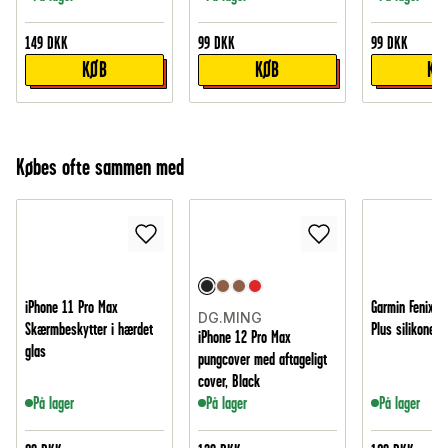
149
DKK
99
DKK
99
DKK
KØB
KØB
KØ
Købes ofte sammen med
iPhone 11 Pro Max
Garmin Fenix 5
DG.MING
Skærmbeskytter i hærdet
Plus silikonere
iPhone 12 Pro Max
glas
pungcover med aftageligt
cover, Black
På lager
På lager
På lager