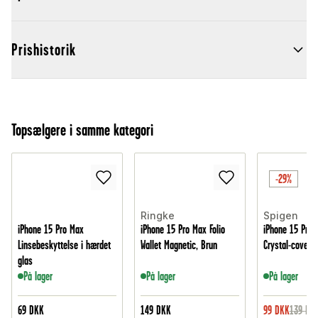
Prishistorik
Topsælgere i samme kategori
-29%
Ringke
Spigen
iPhone 15 Pro Max
iPhone 15 Pro Max Folio
iPhone 15 Pro 
Linsebeskyttelse i hærdet
Wallet Magnetic, Brun
Crystal-cover, 
glas
På lager
På lager
På lager
69
DKK
149
DKK
99
DKK
139
DK