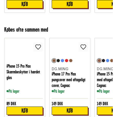
KØB
KØB
KØ
Købes ofte sammen med
iPhone 15 Pro Max
DG.MING
DG.MING
Skærmbeskytter i hærdet
iPhone 17 Pro Max
iPhone 15 Pro 
glas
pungcover med aftageligt
med aftageligt 
cover, Cognac
Cognac
På lager
På lager
På lager
89
DKK
149
DKK
149
DKK
KØB
KØB
KØ