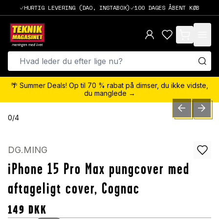
HURTIG LEVERING (DAO, INSTABOX)
100 DAGES ÅBENT KØB
items in cart,
🌴 Summer Deals! Op til 70 % rabat på dimser, du ikke vidste,
du manglede →
PREVIOUS SLID
NEXT S
0
/
4
DG.MING
iPhone 15 Pro Max pungcover med
aftageligt cover, Cognac
149
DKK