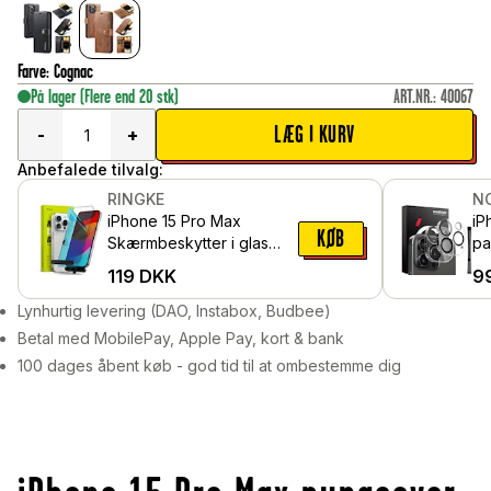
Farve
:
Cognac
På lager
(Flere end 20 stk)
ART.NR.
:
40067
LÆG I KURV
-
+
Anbefalede tilvalg:
RINGKE
N
iPhone 15 Pro Max
iP
KØB
Skærmbeskytter i glas
pa
med monteringsværktøj
be
119
DKK
9
hæ
Lynhurtig levering (DAO, Instabox, Budbee)
Betal med MobilePay, Apple Pay, kort & bank
100 dages åbent køb - god tid til at ombestemme dig