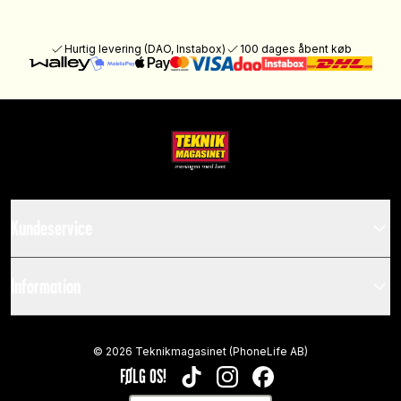
Hurtig levering (DAO, Instabox)
100 dages åbent køb
Kundeservice
Information
©
2026
Teknikmagasinet (PhoneLife AB)
FØLG OS!
TIKTOK
INSTAGRAM
FACEBOOK