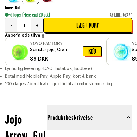
Farve
:
Gul
På lager
(Flere end 20 stk)
ART.NR.
:
62477
LÆG I KURV
-
+
Anbefalede tilvalg:
YOYO FACTORY
Y
Spinstar jojo, Grøn
Sp
KØB
89
DKK
8
Lynhurtig levering (DAO, Instabox, Budbee)
Betal med MobilePay, Apple Pay, kort & bank
100 dages åbent køb - god tid til at ombestemme dig
Jojo
Produktbeskrivelse
Arrow, Gul