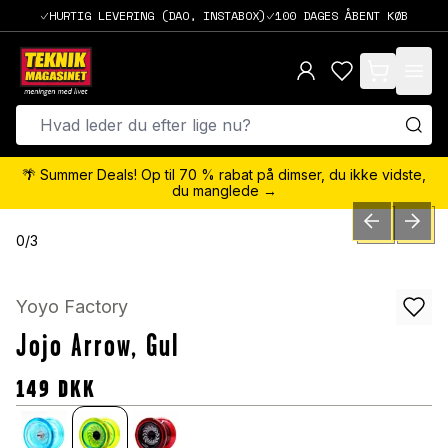
HURTIG LEVERING (DAO, INSTABOX)
100 DAGES ÅBENT KØB
items in cart,
🌴 Summer Deals! Op til 70 % rabat på dimser, du ikke vidste,
du manglede →
PREVIOUS SLID
NEXT S
0
/
3
Yoyo Factory
Jojo Arrow, Gul
149
DKK