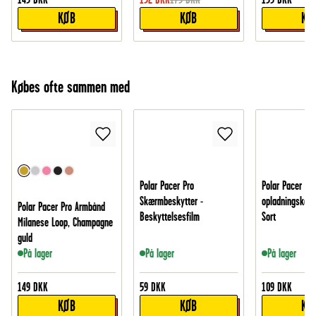
KØB
KØB
KØ
Købes ofte sammen med
Polar Pacer Pro
Polar Pacer Pr
Skærmbeskytter -
opladningskabe
Polar Pacer Pro Armbånd
Beskyttelsesfilm
Sort
Milanese Loop, Champagne
guld
På lager
På lager
På lager
149
DKK
59
DKK
109
DKK
KØB
KØB
KØ