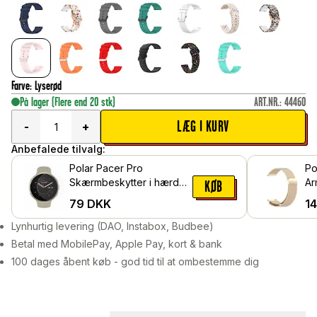
Farve
:
Lyserød
På lager
(Flere end 20 stk)
ART.NR.
:
44460
LÆG I KURV
-
+
Anbefalede tilvalg:
Polar Pacer Pro
Po
Skærmbeskytter i hærdet
Ar
KØB
glas
Lo
79
DKK
1
Lynhurtig levering (DAO, Instabox, Budbee)
Betal med MobilePay, Apple Pay, kort & bank
100 dages åbent køb - god tid til at ombestemme dig