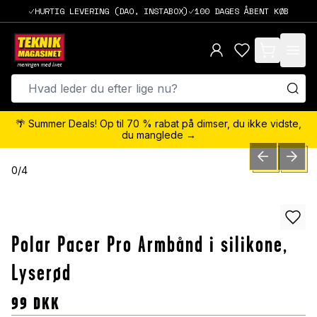
HURTIG LEVERING (DAO, INSTABOX)
100 DAGES ÅBENT KØB
items in cart,
🌴 Summer Deals! Op til 70 % rabat på dimser, du ikke vidste,
du manglede →
PREVIOUS SLID
NEXT S
0
/
4
Polar Pacer Pro Armbånd i silikone,
Lyserød
99
DKK