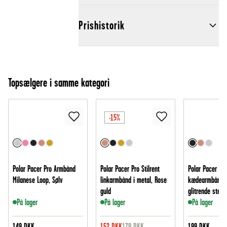
Prishistorik
Topsælgere i samme kategori
-15%
Polar Pacer Pro Armbånd
Polar Pacer Pro Stilrent
Polar Pacer Pr
Milanese Loop, Sølv
linkarmbånd i metal, Rose
kædearmbånd 
guld
glitrende sten,
På lager
På lager
På lager
149
DKK
152
DKK
179
DKK
199
DKK