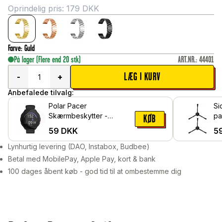
Oprindelig pris:
179
DKK
Farve
:
Guld
På lager
(Flere end 20 stk)
ART.NR.
:
44401
LÆG I KURV
-
+
Anbefalede tilvalg:
Polar Pacer
Si
Skærmbeskytter -
passe
KØB
Beskyttelsesfilm
Ul
59
DKK
5
Lynhurtig levering (DAO, Instabox, Budbee)
Betal med MobilePay, Apple Pay, kort & bank
100 dages åbent køb - god tid til at ombestemme dig