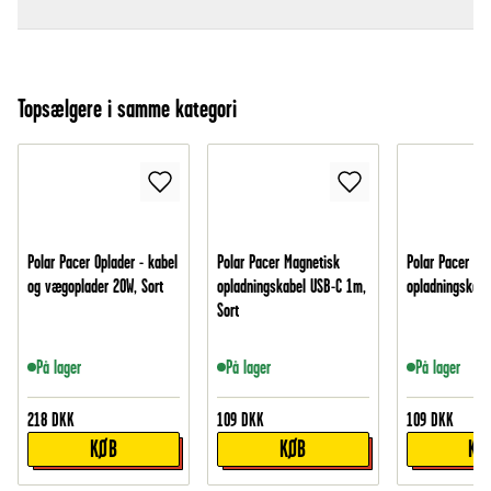
Topsælgere i samme kategori
Polar Pacer Oplader - kabel
Polar Pacer Magnetisk
Polar Pacer Ma
og vægoplader 20W, Sort
opladningskabel USB-C 1m,
opladningskabe
Sort
På lager
På lager
På lager
218
DKK
109
DKK
109
DKK
KØB
KØB
KØ