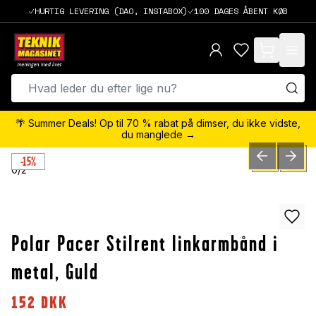
HURTIG LEVERING (DAO, INSTABOX)
100 DAGES ÅBENT KØB
items in cart,
🌴 Summer Deals! Op til 70 % rabat på dimser, du ikke vidste,
du manglede →
-15%
PREVIOUS SLID
NEXT S
0
/
2
Polar Pacer Stilrent linkarmbånd i
metal, Guld
152
DKK