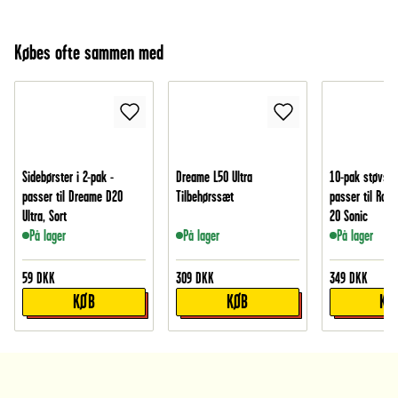
Købes ofte sammen med
Sidebørster i 2-pak -
Dreame L50 Ultra
10-pak støvsug
passer til Dreame D20
Tilbehørssæt
passer til Rob
Ultra, Sort
20 Sonic
På lager
På lager
På lager
59
DKK
309
DKK
349
DKK
KØB
KØB
KØ