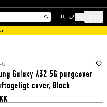
MENU
items in cart, view 
ede →
NG
ung Galaxy A32 5G pungcover
ftageligt cover, Black
KK