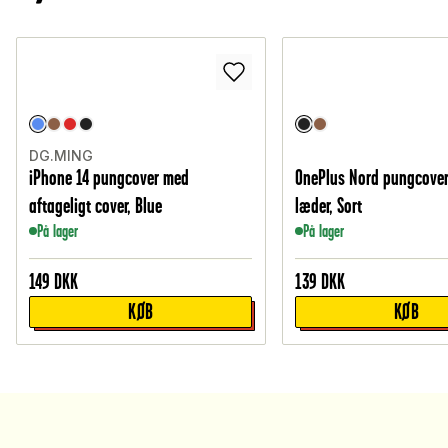
DG.MING
iPhone 14 pungcover med
OnePlus Nord pungcover
aftageligt cover, Blue
læder, Sort
På lager
På lager
149
DKK
139
DKK
KØB
KØB