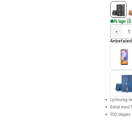
På lager
(3)
-
Anbefalede
Lynhurtig 
Betal med 
100 dages 