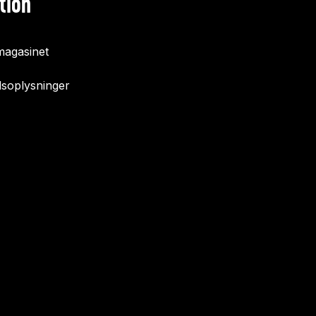
tion
agasinet
soplysninger