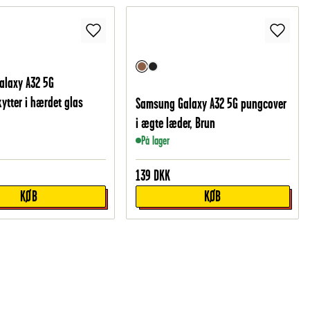
alaxy A32 5G
tter i hærdet glas
Samsung Galaxy A32 5G pungcover
i ægte læder, Brun
På lager
139
DKK
KØB
KØB