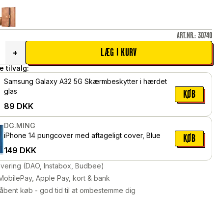
ART.NR.
:
30740
LÆG I KURV
+
 tilvalg:
Samsung Galaxy A32 5G Skærmbeskytter i hærdet
glas
KØB
89
DKK
DG.MING
iPhone 14 pungcover med aftageligt cover, Blue
KØB
149
DKK
levering (DAO, Instabox, Budbee)
MobilePay, Apple Pay, kort & bank
åbent køb - god tid til at ombestemme dig