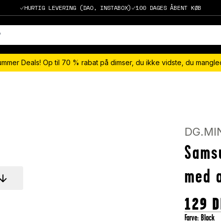
HURTIG LEVERING (DAO, INSTABOX)
100 DAGES ÅBENT KØB
ummer Deals! Op til 70 % rabat på dimser, du ikke vidste, du mangl
DG.MI
Sams
med a
129
D
Farve
:
Black