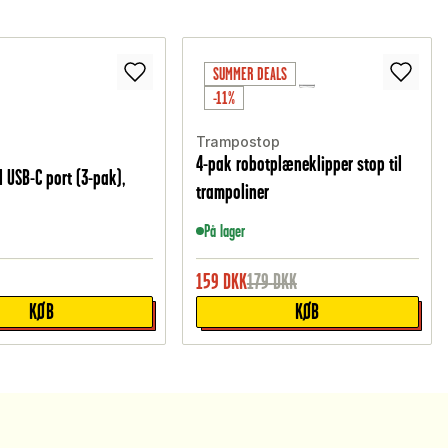
SUMMER DEALS
-11%
Trampostop
4-pak robotplæneklipper stop til
l USB-C port (3-pak),
trampoliner
På lager
159
DKK
179
DKK
KØB
KØB