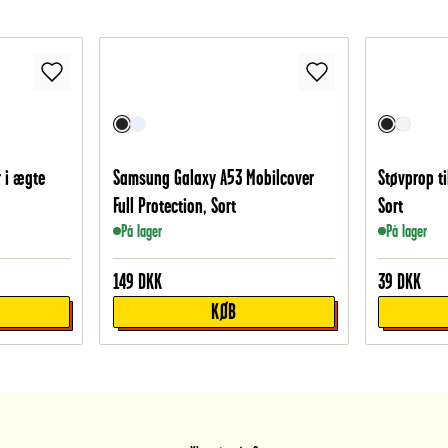
 i ægte
Samsung Galaxy A53 Mobilcover
Støvprop ti
Full Protection, Sort
Sort
På lager
På lager
149
DKK
39
DKK
KØB