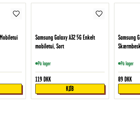
Mobiletui
Samsung Galaxy A32 5G Enkelt
Samsung G
mobiletui, Sort
Skærmbesky
På lager
På lager
119
DKK
89
DKK
KØB