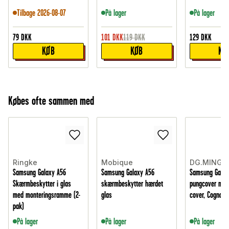
Tilbage 2026-08-07
På lager
På lager
79
DKK
101
DKK
119
DKK
129
DKK
KØB
KØB
KØ
Købes ofte sammen med
Ringke
Mobique
DG.MING
Samsung Galaxy A56
Samsung Galaxy A56
Samsung Galax
Skærmbeskytter i glas
skærmbeskytter hærdet
pungcover med 
med monteringsramme (2-
glas
cover, Cognac
pak)
På lager
På lager
På lager