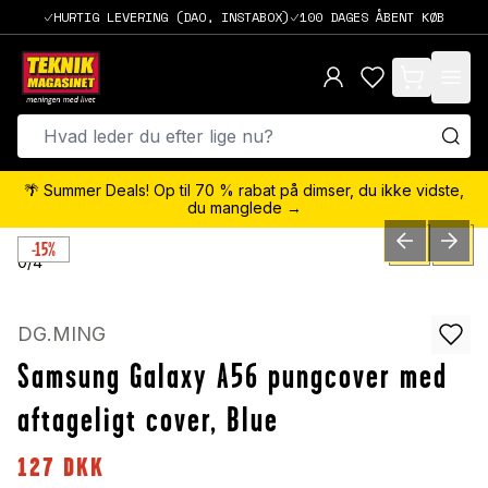
HURTIG LEVERING (DAO, INSTABOX)
100 DAGES ÅBENT KØB
items in cart,
🌴 Summer Deals! Op til 70 % rabat på dimser, du ikke vidste,
du manglede →
-15%
PREVIOUS SLID
NEXT S
0
/
4
DG.MING
Samsung Galaxy A56 pungcover med
aftageligt cover, Blue
127
DKK