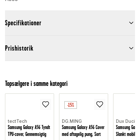
Specifikationer
Prishistorik
Topsælgere i samme kategori
-15%
tectTech
DG.MING
Dux Ducis
Samsung Galaxy A56 Tyndt
Samsung Galaxy A56 Cover
Samsung Galax
TPU-cover, Gennemsigtig
med aftagelig pung, Sort
Slankt mobiletu