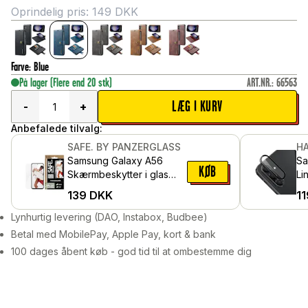
Oprindelig pris:
149
DKK
Farve
:
Blue
På lager
(Flere end 20 stk)
ART.NR.
:
66563
LÆG I KURV
-
+
Anbefalede tilvalg:
SAFE. BY PANZERGLASS
HA
Samsung Galaxy A56
Sa
KØB
Skærmbeskytter i glas
Li
med installationsramme -
al
139
DKK
11
Ultra Wide Fit
Lynhurtig levering (DAO, Instabox, Budbee)
Betal med MobilePay, Apple Pay, kort & bank
100 dages åbent køb - god tid til at ombestemme dig