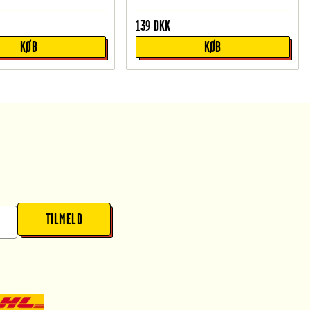
139
DKK
KØB
KØB
TILMELD