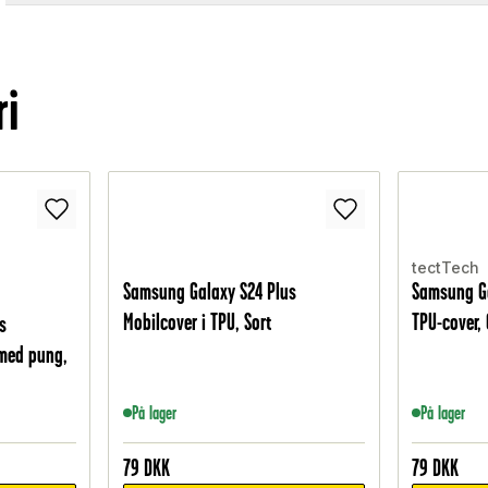
ri
tectTech
Samsung Galaxy S24 Plus
Samsung Ga
Mobilcover i TPU, Sort
TPU-cover,
s
 med pung,
På lager
På lager
79
DKK
79
DKK