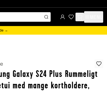
MENU
items in cart, view 
ede →
e
ng Galaxy S24 Plus Rummeligt
tui med mange kortholdere,