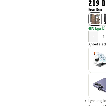
219
Farve
:
Brun
På lager
(3)
-
Anbefalede
Lynhurtig 