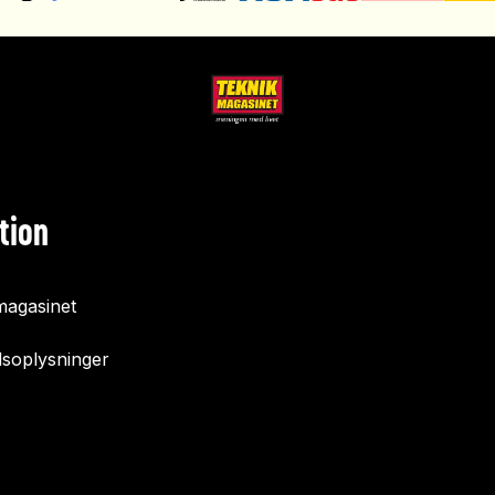
tion
agasinet
soplysninger