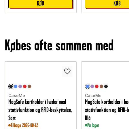
KØB
KØB
Købes ofte sammen med
CaseMe
CaseMe
MagSafe kortholder i læder med
MagSafe kortholder i l
stativfunktion og RFID-beskyttelse,
stativfunktion og RFID-b
Sort
Blå
Tilbage 2026-08-12
På lager