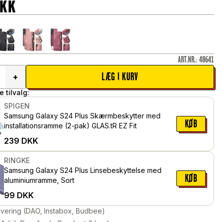
DKK
ART.NR.
:
48641
LÆG I KURV
+
 tilvalg:
SPIGEN
Samsung Galaxy S24 Plus Skærmbeskytter med
KØB
installationsramme (2-pak) GLAS.tR EZ Fit
239
DKK
RINGKE
Samsung Galaxy S24 Plus Linsebeskyttelse med
KØB
aluminiumramme, Sort
99
DKK
levering (DAO, Instabox, Budbee)