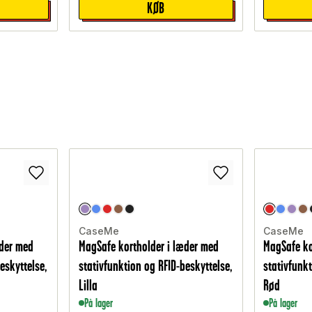
KØB
CaseMe
CaseMe
æder med
MagSafe kortholder i læder med
MagSafe ko
eskyttelse,
stativfunktion og RFID-beskyttelse,
stativfunkt
Lilla
Rød
På lager
På lager