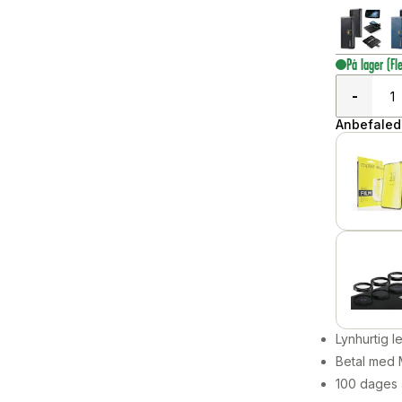
På lager
(Fl
-
Anbefalede
Lynhurtig 
Betal med 
100 dages 