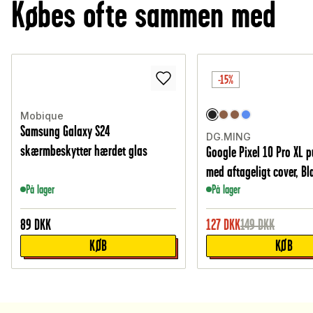
Købes ofte sammen med
-15%
Mobique
Samsung Galaxy S24
DG.MING
skærmbeskytter hærdet glas
Google Pixel 10 Pro XL 
med aftageligt cover, Bl
På lager
På lager
89
DKK
127
DKK
149
DKK
KØB
KØB