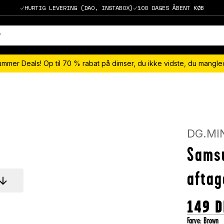
HURTIG LEVERING (DAO, INSTABOX)
100 DAGES ÅBENT KØB
ummer Deals! Op til 70 % rabat på dimser, du ikke vidste, du mangl
DG.MI
Sams
aftag
149
D
Farve
:
Brown