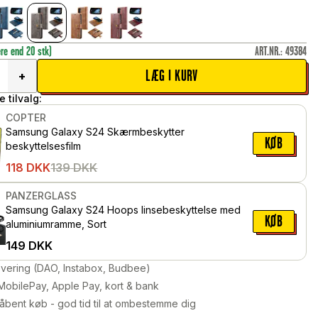
ere end 20 stk)
ART.NR.
:
49384
LÆG I KURV
+
 tilvalg:
COPTER
Samsung Galaxy S24 Skærmbeskytter
KØB
beskyttelsesfilm
118
DKK
139
DKK
PANZERGLASS
Samsung Galaxy S24 Hoops linsebeskyttelse med
KØB
aluminiumramme, Sort
149
DKK
levering (DAO, Instabox, Budbee)
MobilePay, Apple Pay, kort & bank
åbent køb - god tid til at ombestemme dig