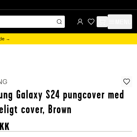
MENU
items in cart, view 
ede →
NG
ung Galaxy S24 pungcover med
eligt cover, Brown
KK