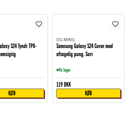
DG.MING
laxy S24 Tyndt TPU-
Samsung Galaxy S24 Cover med
nemsigtig
aftagelig pung, Sort
På lager
119
DKK
KØB
KØB