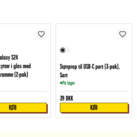
alaxy S24
tter i glas med
Støvprop til USB-C port (3-pak),
sramme (2-pak)
Sort
På lager
39
DKK
KØB
KØB