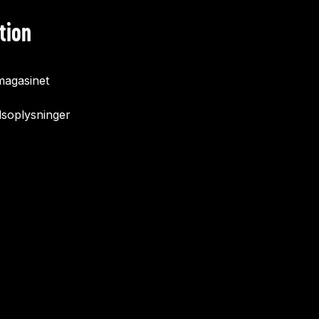
tion
agasinet
soplysninger