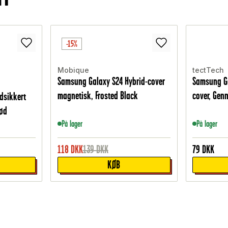
-15%
Mobique
tectTech
Samsung Galaxy S24 Hybrid-cover
Samsung Ga
magnetisk, Frosted Black
cover, Gen
dsikkert
Rød
På lager
På lager
118
DKK
139
DKK
79
DKK
KØB