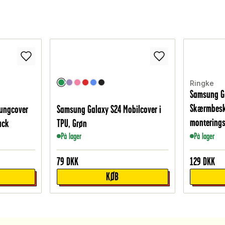
Ringke
Samsung G
Skærmbesky
pungcover
Samsung Galaxy S24 Mobilcover i
montering
ack
TPU, Grøn
På lager
På lager
79
DKK
129
DKK
KØB