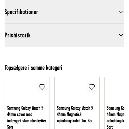
Specifikationer
Prishistorik
Topsælgere i samme kategori
Samsung Galaxy Watch 5
Samsung Galaxy Watch 5
Samsung Galax
44mm cover med
44mm Magnetisk
44mm Magneti
indbygget skærmbeskytter,
opladningskabel 1m, Sort
opladningskabe
Sort
Sort