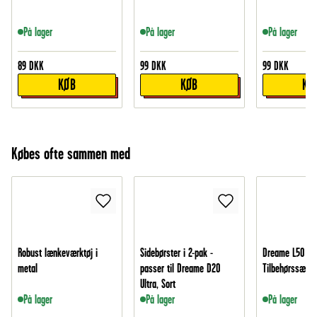
På lager
På lager
På lager
89
DKK
99
DKK
99
DKK
KØB
KØB
KØ
Købes ofte sammen med
Robust lænkeværktøj i
Sidebørster i 2-pak -
Dreame L50 Ult
metal
passer til Dreame D20
Tilbehørssæt
Ultra, Sort
På lager
På lager
På lager