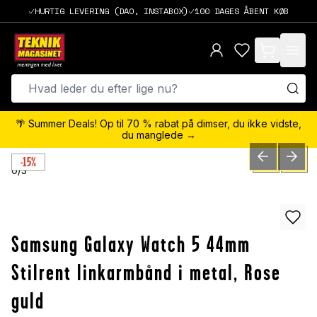
HURTIG LEVERING (DAO, INSTABOX)
100 DAGES ÅBENT KØB
items in cart,
🌴 Summer Deals! Op til 70 % rabat på dimser, du ikke vidste,
du manglede →
-15%
PREVIOUS SLID
NEXT S
0
/
3
Samsung Galaxy Watch 5 44mm
Stilrent linkarmbånd i metal, Rose
guld