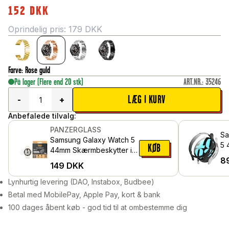
152
DKK
Oprindelig pris:
179
DKK
Farve
:
Rose guld
På lager
(Flere end 20 stk)
ART.NR.
:
35246
LÆG I KURV
-
+
Anbefalede tilvalg:
PANZERGLASS
Sa
Samsung Galaxy Watch 5
5 
KØB
44mm Skærmbeskytter i
in
8
ridsefrit hærdet glas -
149
DKK
sk
Ultra Wide Fit
Lynhurtig levering (DAO, Instabox, Budbee)
Betal med MobilePay, Apple Pay, kort & bank
100 dages åbent køb - god tid til at ombestemme dig