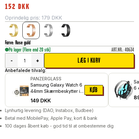
152
DKK
Oprindelig pris:
179
DKK
Farve
:
Rose guld
På lager
(Flere end 20 stk)
ART.NR.
:
40634
LÆG I KURV
-
+
Anbefalede tilvalg:
PANZERGLASS
Sa
Samsung Galaxy Watch 6
6 
KØB
44mm Skærmbeskytter i
in
8
ridsefrit hærdet glas -
149
DKK
sk
Ultra Wide Fit
Lynhurtig levering (DAO, Instabox, Budbee)
Betal med MobilePay, Apple Pay, kort & bank
100 dages åbent køb - god tid til at ombestemme dig