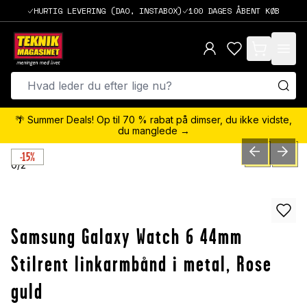
HURTIG LEVERING (DAO, INSTABOX)
100 DAGES ÅBENT KØB
items in cart,
🌴 Summer Deals! Op til 70 % rabat på dimser, du ikke vidste,
du manglede →
-15%
PREVIOUS SLID
NEXT S
0
/
2
Samsung Galaxy Watch 6 44mm
Stilrent linkarmbånd i metal, Rose
guld