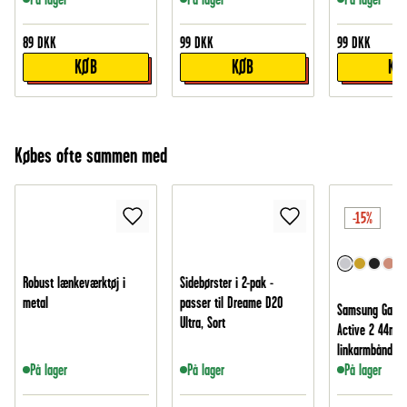
89
DKK
99
DKK
99
DKK
KØB
KØB
KØ
Købes ofte sammen med
-15%
Robust lænkeværktøj i
Sidebørster i 2-pak -
metal
passer til Dreame D20
Samsung Galax
Ultra, Sort
Active 2 44mm 
linkarmbånd i m
På lager
På lager
På lager