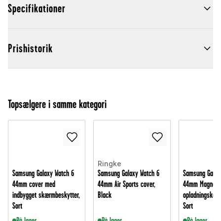
Specifikationer
Prishistorik
Topsælgere i samme kategori
Ringke
Samsung Galaxy Watch 6
Samsung Galaxy Watch 6
Samsung Galax
44mm cover med
44mm Air Sports cover,
44mm Magneti
indbygget skærmbeskytter,
Black
opladningskabe
Sort
Sort
På lager
På lager
På lager