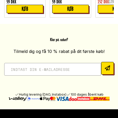
59
DKK
59
DKK
152
DKK
179
D
KØB
KØB
KØ
Klar på
rabat
?
Tilmeld dig og få 10 % rabat på dit første køb!
Hurtig levering (DAO, Instabox)
100 dages åbent køb