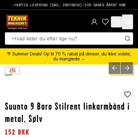
HURTIG LEVERING (DAO, INSTABOX)
100 DAGES ÅBENT KØB
items in cart,
🌴 Summer Deals! Op til 70 % rabat på dimser, du ikke vidste,
du manglede →
-15%
PREVIOUS SLID
NEXT S
0
/
4
Suunto 9 Baro Stilrent linkarmbånd i
metal, Sølv
152
DKK