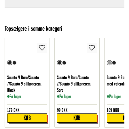
Topsælgere i samme kategori
Suunto 9 Baro/Suunto
Suunto 9 Baro/Suunto
Suunto 9 Baro 
7/Suunto 9 silikonerem,
7/Suunto 9 silikonerem,
med velcrolukn
Black
Sort
På lager
På lager
På lager
179
DKK
99
DKK
109
DKK
KØB
KØB
KØ