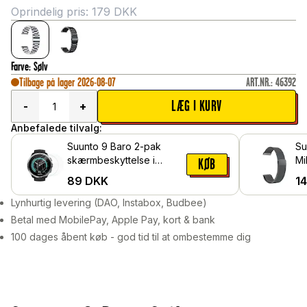
Oprindelig pris:
179
DKK
Farve
:
Sølv
Tilbage på lager 2026-08-07
ART.NR.
:
46392
LÆG I KURV
-
+
Anbefalede tilvalg:
Suunto 9 Baro 2-pak
Su
skærmbeskyttelse i
Mi
KØB
hærdet glas
ma
89
DKK
1
Lynhurtig levering (DAO, Instabox, Budbee)
Betal med MobilePay, Apple Pay, kort & bank
100 dages åbent køb - god tid til at ombestemme dig