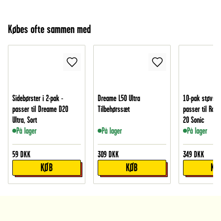
Købes ofte sammen med
Sidebørster i 2-pak -
Dreame L50 Ultra
10-pak støvsug
passer til Dreame D20
Tilbehørssæt
passer til Rob
Ultra, Sort
20 Sonic
På lager
På lager
På lager
59
DKK
309
DKK
349
DKK
KØB
KØB
KØ